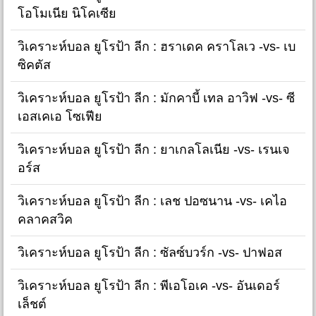
โอโมเนีย นิโคเซีย
วิเคราะห์บอล ยูโรป้า ลีก : ฮราเดค คราโลเว -vs- เบ
ซิคตัส
วิเคราะห์บอล ยูโรป้า ลีก : มักคาบี้ เทล อาวิฟ -vs- ซี
เอสเคเอ โซเฟีย
วิเคราะห์บอล ยูโรป้า ลีก : ยาเกลโลเนีย -vs- เรนเจ
อร์ส
วิเคราะห์บอล ยูโรป้า ลีก : เลช ปอซนาน -vs- เคไอ
คลาคสวิค
วิเคราะห์บอล ยูโรป้า ลีก : ซัลซ์บวร์ก -vs- ปาฟอส
วิเคราะห์บอล ยูโรป้า ลีก : พีเอโอเค -vs- อันเดอร์
เล็ชต์