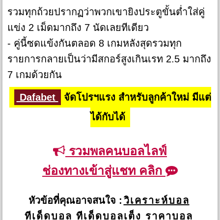
รวมทุกถ้วยปรากฏว่าพวกเขายิงประตูขั้นต่ำใส่คู่
แข่ง 2 เม็ดมากถึง 7 นัดเลยทีเดียว
- คู่นี้ซดแข้งกันตลอด 8 เกมหลังสุดรวมทุก
รายการกลายเป็นว่ามีสกอร์สูงเกินเรท 2.5 มากถึง
7 เกมด้วยกัน
Dafabet
จัดโปรฯแรง สำหรับลูกค้าใหม่ มีแต่
ได้กับได้
รวมพลคนบอลไลฟ์
ช่องทางเข้าสู่แชท คลิก
หัวข้อที่คุณอาจสนใจ :
วิเคราะห์บอล
ทีเด็ดบอล
ทีเด็ดบอลเต็ง
ราคาบอล