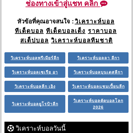
ช่องทางเข้าสู่แชท คลิก
หัวข้อที่คุณอาจสนใจ :
วิเคราะห์บอล
ทีเด็ดบอล
ทีเด็ดบอลเต็ง
ราคาบอล
สเต็ปบอล
วิเคราะห์บอลทีมชาติ
วิเคราะห์บอลพรีเมียร์ลีก
วิเคราะห์บอลลา ลีกา
วิเคราะห์บอลเซเรีย อา
วิเคราะห์บอลบุนเดสลีกา
วิเคราะห์บอลลีก เอิง
วิเคราะห์บอลแชมเปี้ยนลีก
วิเคราะห์บอลคัดบอลโลก
วิเคราะห์บอลยูโรป้าลีก
2026
วิเคราะห์บอลวันนี้