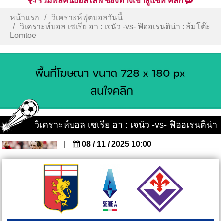
รวมพลคนบอลไลฟ์ ช่องทางเข้าสู่แชท คลิก
หน้าแรก
วิเคราะห์ฟุตบอลวันนี้
วิเคราะห์บอล เซเรีย อา : เจนัว -vs- ฟิออเรนติน่า : ล้มโต๊ะ
Lomtoe
วิเคราะห์บอล เซเรีย อา : เจนัว -vs- ฟิออเรนติน่า
|
08 / 11 / 2025 10:00