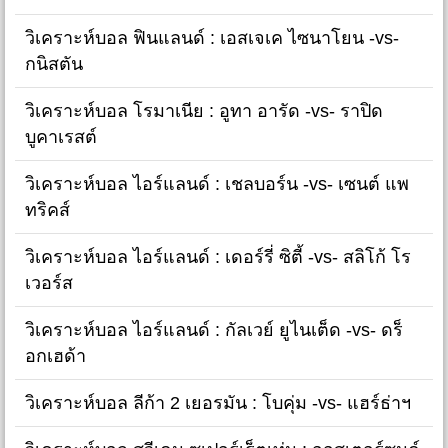
วิเคราะห์บอล ฟินแลนด์ : เอสเจเค ไซนาโยน -vs-
กนิสตัน
วิเคราะห์บอล โรมาเนีย : อูทา อารัด -vs- ราปิด
บูคาเรสต์
วิเคราะห์บอล ไอร์แลนด์ : เชลบอร์น -vs- เซนต์ แพ
ทริคส์
วิเคราะห์บอล ไอร์แลนด์ : เดอร์รี่ ซิตี้ -vs- สลิโก้ โร
เวอร์ส
วิเคราะห์บอล ไอร์แลนด์ : กัลเวย์ ยูไนเต็ด -vs- ดร็
อกเฮด้า
วิเคราะห์บอล ลีก้า 2 เยอรมัน : โบคุ่ม -vs- แฮร์ธ่าฯ