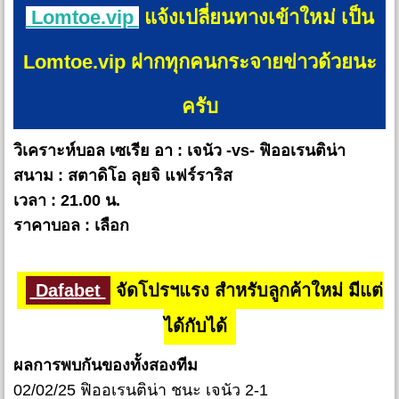
Lomtoe.vip
แจ้งเปลี่ยนทางเข้าใหม่ เป็น
Lomtoe.vip ฝากทุกคนกระจายข่าวด้วยนะ
ครับ
วิเคราะห์บอล เซเรีย อา : เจนัว -vs- ฟิออเรนติน่า
สนาม : สตาดิโอ ลุยจิ แฟร์ราริส
เวลา : 21.00 น.
ราคาบอล : เลือก
Dafabet
จัดโปรฯแรง สำหรับลูกค้าใหม่ มีแต่
ได้กับได้
ผลการพบกันของทั้งสองทีม
02/02/25 ฟิออเรนติน่า ชนะ เจนัว 2-1