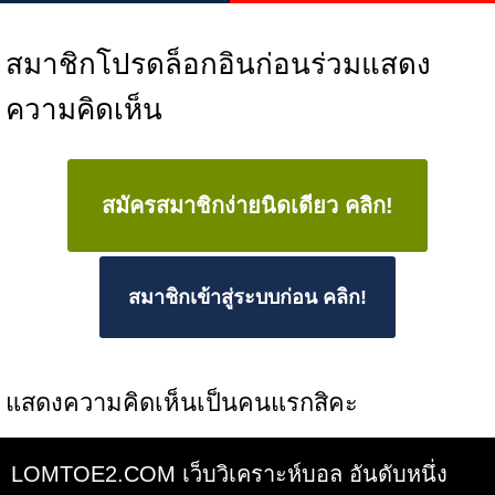
สมาชิกโปรดล็อกอินก่อนร่วมแสดง
ความคิดเห็น
สมัครสมาชิกง่ายนิดเดียว คลิก!
สมาชิกเข้าสู่ระบบก่อน คลิก!
แสดงความคิดเห็นเป็นคนแรกสิคะ
LOMTOE2.COM เว็บวิเคราะห์บอล อันดับหนึ่ง