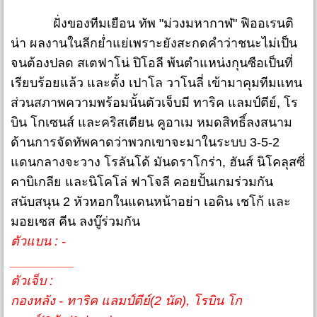
ฝั่งของทีมเยือน ทัพ "ม่วงมหากาฬ" ฟิออเรนติ
น่า ผลงานในลีกย่ำแย่เพราะยังสะกดคำว่าชนะไม่เป็น
จนต้องปลด สเตฟาโน่ ปิโอลี พ้นตำแหน่งกุนซือเป็นที่
เรียบร้อยแล้ว และตั้ง เปาโล วาโนลี่ เข้ามาคุมทีมแทน
ส่วนสภาพความพร้อมนั้นตัวเจ็บมี ทาริค แลมป์ตีย์, โร
บิน โกเซนส์ และคริสเตียน คูอาเม หมดสิทธิ์ลงสนาม
ด้านการจัดทัพคาดว่าพวกเขาจะมาในระบบ 3-5-2
แดนกลางจะวาง โรลันโด้ มันดราโกร่า, ฮันส์ นิโคลุสซี่
คาบิเกลีย และนิโคโล่ ฟาโจลี คอยปั้นเกมร่วมกัน
สนับสนุน 2 หัวหอกในแดนหน้าอย่า เอดิน เชโก้ และ
มอยเซส คีน ลงบู๊ร่วมกัน
ตัวแบน : -
_________
ตัวเจ็บ :
กองหลัง - ทาริค แลมป์ตีย์(2 นัด), โรบิน โก