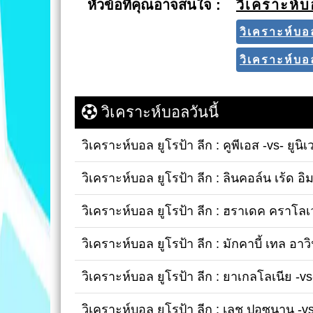
หัวข้อที่คุณอาจสนใจ :
วิเคราะห์
วิเคราะห์บอล
วิเคราะห์บอล
วิเคราะห์บอลวันนี้
วิเคราะห์บอล ยูโรป้า ลีก : คูพีเอส -vs- ยูนิ
วิเคราะห์บอล ยูโรป้า ลีก : ลินคอล์น เร้ด อิ
วิเคราะห์บอล ยูโรป้า ลีก : ฮราเดค คราโลเว
วิเคราะห์บอล ยูโรป้า ลีก : มักคาบี้ เทล อาว
วิเคราะห์บอล ยูโรป้า ลีก : ยาเกลโลเนีย -v
วิเคราะห์บอล ยูโรป้า ลีก : เลช ปอซนาน -