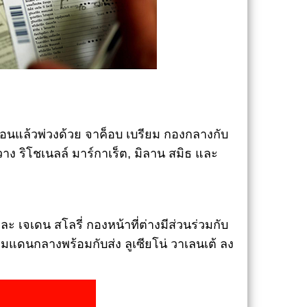
่ก่อนแล้วพ่วงด้วย จาค็อบ เบรียม กองกลางกับ
วาง ริโชเนลล์ มาร์กาเร็ต, มิลาน สมิธ และ
ะ เจเดน สโลรี่ กองหน้าที่ต่างมีส่วนร่วมกับ
มแดนกลางพร้อมกับส่ง ลูเซียโน่ วาเลนเต้ ลง