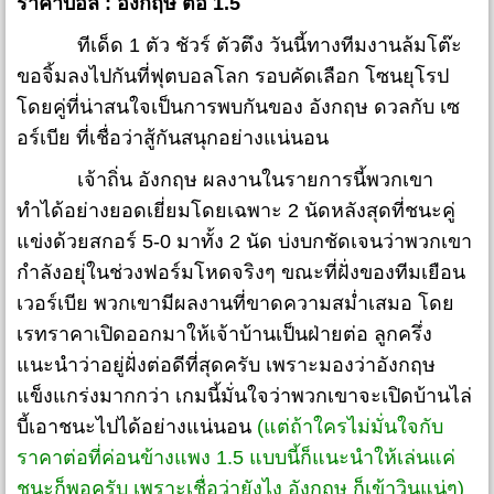
ราคาบอล : อังกฤษ ต่อ 1.5
ทีเด็ด 1 ตัว ชัวร์ ตัวตึง วันนี้ทางทีมงานล้มโต๊ะ
ขอจิ้มลงไปกันที่ฟุตบอลโลก รอบคัดเลือก โซนยุโรป
โดยคู่ที่น่าสนใจเป็นการพบกันของ อังกฤษ ดวลกับ เซ
อร์เบีย ที่เชื่อว่าสู้กันสนุกอย่างแน่นอน
เจ้าถิ่น อังกฤษ ผลงานในรายการนี้พวกเขา
ทำได้อย่างยอดเยี่ยมโดยเฉพาะ 2 นัดหลังสุดที่ชนะคู่
แข่งด้วยสกอร์ 5-0 มาทั้ง 2 นัด บ่งบกชัดเจนว่าพวกเขา
กำลังอยุ่ในช่วงฟอร์มโหดจริงๆ ขณะที่ฝั่งของทีมเยือน
เวอร์เบีย พวกเขามีผลงานที่ขาดความสม่ำเสมอ โดย
เรทราคาเปิดออกมาให้เจ้าบ้านเป็นฝ่ายต่อ ลูกครึ่ง
แนะนำว่าอยู่ฝั่งต่อดีที่สุดครับ เพราะมองว่าอังกฤษ
แข็งแกร่งมากกว่า เกมนี้มั่นใจว่าพวกเขาจะเปิดบ้านไล่
บี้เอาชนะไปได้อย่างแน่นอน
(แต่ถ้าใครไม่มั่นใจกับ
ราคาต่อที่ค่อนข้างแพง 1.5 แบบนี้ก็แนะนำให้เล่นแค่
ชนะก็พอครับ เพราะเชื่อว่ายังไง อังกฤษ ก็เข้าวินแน่ๆ)