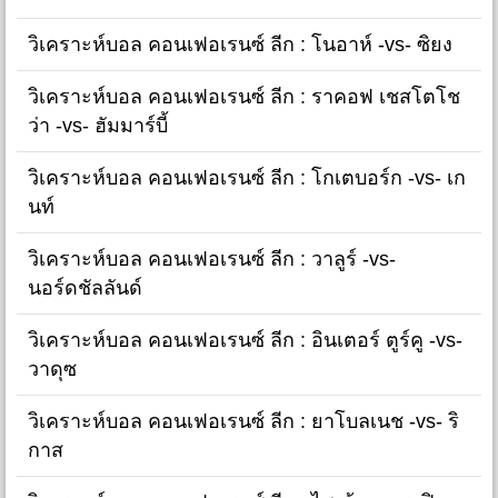
วิเคราะห์บอล คอนเฟอเรนซ์ ลีก : โนอาห์ -vs- ซิยง
วิเคราะห์บอล คอนเฟอเรนซ์ ลีก : ราคอฟ เชสโตโช
ว่า -vs- ฮัมมาร์บี้
วิเคราะห์บอล คอนเฟอเรนซ์ ลีก : โกเตบอร์ก -vs- เก
นท์
วิเคราะห์บอล คอนเฟอเรนซ์ ลีก : วาลูร์ -vs-
นอร์ดชัลลันด์
วิเคราะห์บอล คอนเฟอเรนซ์ ลีก : อินเตอร์ ตูร์คู -vs-
วาดุซ
วิเคราะห์บอล คอนเฟอเรนซ์ ลีก : ยาโบลเนช -vs- ริ
กาส