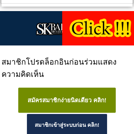
สมาชิกโปรดล็อกอินก่อนร่วมแสดง
ความคิดเห็น
สมัครสมาชิกง่ายนิดเดียว คลิก!
สมาชิกเข้าสู่ระบบก่อน คลิก!