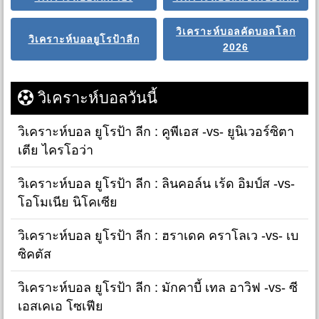
วิเคราะห์บอลคัดบอลโลก
วิเคราะห์บอลยูโรป้าลีก
2026
วิเคราะห์บอลวันนี้
วิเคราะห์บอล ยูโรป้า ลีก : คูพีเอส -vs- ยูนิเวอร์ซิตา
เตีย ไครโอว่า
วิเคราะห์บอล ยูโรป้า ลีก : ลินคอล์น เร้ด อิมป์ส -vs-
โอโมเนีย นิโคเซีย
วิเคราะห์บอล ยูโรป้า ลีก : ฮราเดค คราโลเว -vs- เบ
ซิคตัส
วิเคราะห์บอล ยูโรป้า ลีก : มักคาบี้ เทล อาวิฟ -vs- ซี
เอสเคเอ โซเฟีย