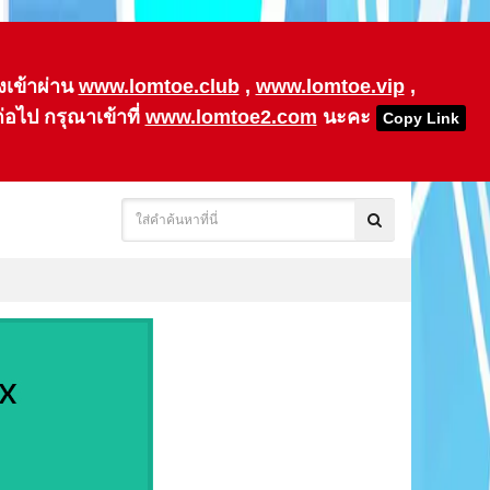
ังเข้าผ่าน
www.lomtoe.club
,
www.lomtoe.vip
,
ต่อไป กรุณาเข้าที่
www.lomtoe2.com
นะคะ
Copy Link