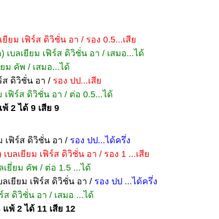
ยม เฟิร์ส ดิวิชั่น อา / รอง 0.5...เสีย
เบลเยียม เฟิร์ส ดิวิชั่น อา / เสมอ...ได้
ยม คัพ / เสมอ...ได้
ส ดิวิชั่น อา /
รอง ปป...เสีย
ฟิร์ส ดิวิชั่น อา / ต่อ 0.5...ได้
้ 2 ได้ 9 เสีย 9
ฟิร์ส ดิวิชั่น อา /
รอง ปป...ได้ครึ่ง
เบลเยียม เฟิร์ส ดิวิชั่น อา / รอง 1 ...เสีย
ยี่ยม คัพ / ต่อ 1.5 ...ได้
เยียม เฟิร์ส ดิวิชั่น อา /
รอง ปป ...ได้ครึ่ง
ส ดิวิชั่น อา / เสมอ ...ได้
พ้ 2 ได้ 11 เสีย 12