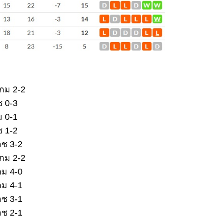
เกม 2-2
ช 0-3
ม 0-1
ช 1-2
อช 3-2
เกม 2-2
กม 4-0
กม 4-1
อช 3-1
อช 2-1