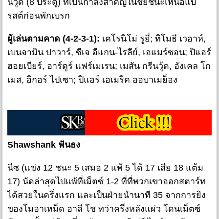
นวู้ด (8 ประตู) ที่เป็นกำลังสำคัญในชัยชนะเหนือแบ
รสต์ก่อนพักเบรก
ผู้เล่นตามคาด (4-2-3-1):
เคโรนิโม่ รูยี่; ทิโมธี เวอาห์,
เบนจามิน ปาวาร์, ซีเจ อีแกน-ไรลีย์, เอแมร์ซอน; ปิแอร์
ฮอยเบียร์, อาร์ตูร์ แฟร์เมเรน; เมสัน กรีนวู้ด, อังเคล โก
เมส, อิกอร์ ไปเซา; ปิแอร์ เอเมริค ออบาเมย็อง
Shawshank ฟันธง
นีซ (แข่ง 12 ชนะ 5 เสมอ 2 แพ้ 5 ได้ 17 เสีย 18 แต้ม
17) นัดล่าสุดไปแพ้ที่เม็ตซ์ 1-2 ที่ที่พวกเขาออกสตาร์ท
ได้สวยในครึ่งแรก และเป็นฝ่ายนำนาที 35 จากการยิง
ของโมฮาเหม็ด อาลี โช ทว่าครึ่งหลังแผ่ว โดนเม็ตซ์