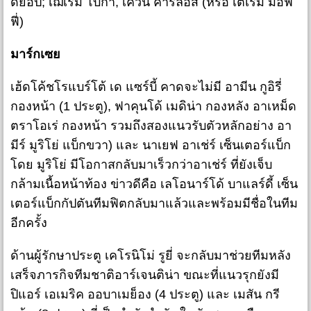
ดิย็อป; เฌเรมี่ โบก้า, เควิน คาร์ลอส (หรือ เตเรม มอฟ
ฟี่)
มาร์กเซย
เฮ้ดโค้ชโรแบร์โต้ เด แซร์บี้ คาดจะไม่มี อามีน กูอิรี่
กองหน้า (1 ประตู), ฟาคุนโด้ เมดิน่า กองหลัง อาเหม็ด
ตราโอเร่ กองหน้า รวมถึงสองแนวรับตัวหลักอย่าง อา
มีร์ มูริโย่ แบ็กขวา) และ นาเยฟ อาเช่ร์ เซ็นเตอร์แบ็ก
โดย มูริโย่ มีโอกาสกลับมาเร็วกว่าอาเช่ร์ ที่ยังเจ็บ
กล้ามเนื้อหน้าท้อง ข่าวดีคือ เลโอนาร์โด้ บาแลร์ดี้ เซ็น
เตอร์แบ็กกัปตันทีมฟิตกลับมาแล้วและพร้อมมีชื่อในทีม
อีกครั้ง
ด้านผู้รักษาประตู เคโรนิโม่ รูยี่ จะกลับมาช่วยทีมหลัง
เสร็จภารกิจทีมชาติอาร์เจนติน่า ขณะที่แนวรุกยังมี
ปิแอร์ เอเมริค ออบาเมย็อง (4 ประตู) และ เมสัน กรี