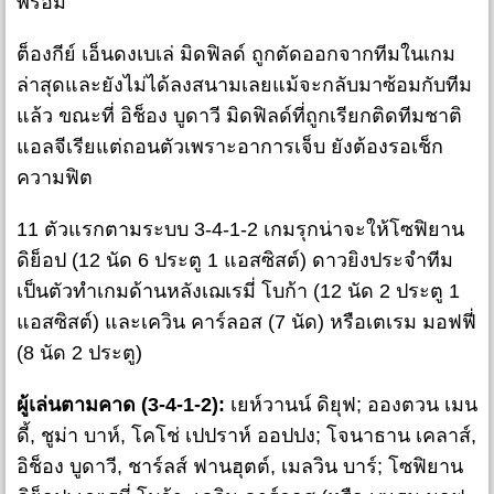
พร้อม
ต็องกีย์ เอ็นดงเบเล่ มิดฟิลด์ ถูกตัดออกจากทีมในเกม
ล่าสุดและยังไม่ได้ลงสนามเลยแม้จะกลับมาซ้อมกับทีม
แล้ว ขณะที่ อิช็อง บูดาวี มิดฟิลด์ที่ถูกเรียกติดทีมชาติ
แอลจีเรียแต่ถอนตัวเพราะอาการเจ็บ ยังต้องรอเช็ก
ความฟิต
11 ตัวแรกตามระบบ 3-4-1-2 เกมรุกน่าจะให้โซฟิยาน
ดิย็อป (12 นัด 6 ประตู 1 แอสซิสต์) ดาวยิงประจำทีม
เป็นตัวทำเกมด้านหลังเฌเรมี่ โบก้า (12 นัด 2 ประตู 1
แอสซิสต์) และเควิน คาร์ลอส (7 นัด) หรือเตเรม มอฟฟี่
(8 นัด 2 ประตู)
ผู้เล่นตามคาด (3-4-1-2):
เยห์วานน์ ดิยุฟ; อองตวน เมน
ดี้, ชูม่า บาห์, โคโช่ เปปราห์ ออปปง; โจนาธาน เคลาส์,
อิช็อง บูดาวี, ชาร์ลส์ ฟานฮุตต์, เมลวิน บาร์; โซฟิยาน