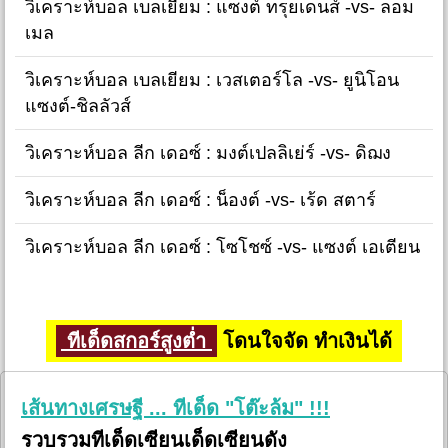
วิเคราะห์บอล เบลเยียม : แซงต์ ทรุยเดนส์ -vs- ลอม
เมล
วิเคราะห์บอล เบลเยียม : เวสเตอร์โล -vs- ยูนิโอน
แซงต์-ชิลลัวส์
วิเคราะห์บอล ลีก เดอซ์ : มงต์เปลลิเย่ร์ -vs- ดิฌง
วิเคราะห์บอล ลีก เดอซ์ : น็องต์ -vs- เร้ด สตาร์
วิเคราะห์บอล ลีก เดอซ์ : โซโชซ์ -vs- แซงต์ เอเตียน
ทีเด็ดสกอร์สูงต่ำ
โดนใจจัด ทำเงินได้
เส้นทางเศรษฐี ... ทีเด็ด "โต๊ะล้ม" !!!
รวบรวมทีเด็ดเซียนเด็ดเซียนดัง