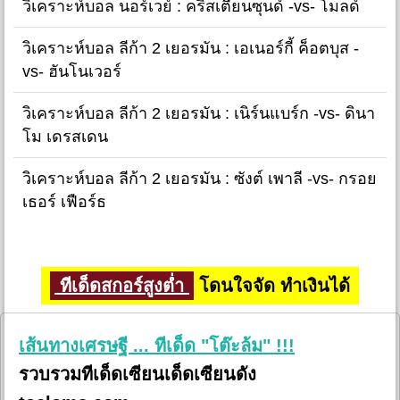
วิเคราะห์บอล นอร์เวย์ : คริสเตียนซุนด์ -vs- โมลด์
วิเคราะห์บอล ลีก้า 2 เยอรมัน : เอเนอร์กี้ ค็อตบุส -
vs- ฮันโนเวอร์
วิเคราะห์บอล ลีก้า 2 เยอรมัน : เนิร์นแบร์ก -vs- ดินา
โม เดรสเดน
วิเคราะห์บอล ลีก้า 2 เยอรมัน : ซังต์ เพาลี -vs- กรอย
เธอร์ เฟือร์ธ
ทีเด็ดสกอร์สูงต่ำ
โดนใจจัด ทำเงินได้
เส้นทางเศรษฐี ... ทีเด็ด "โต๊ะล้ม" !!!
รวบรวมทีเด็ดเซียนเด็ดเซียนดัง