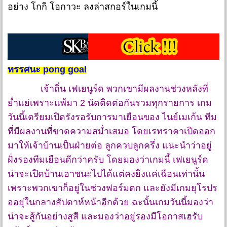
อย่าง โกกิ โอกาวะ ลงล่าสกอร์ในเกมนี้
ทรรศนะ pong goal
เจ้าถิ่น เฟเยนูร์ด พวกเขามีผลงานช่วงหลังที่
ย่ำแย่เพราะแพ้มา 2 นัดติดต่อกันรวมทุกรายการ เกม
วันนี้เตรียมเปิดรังรอรับการมาเยือนของ ไนย์เมเก้น ทีม
ที่มีผลงานที่ขาดความสม่ำเสมอ โดยเรทราคาเปิดออก
มาให้เจ้าบ้านเป็นฝ่ายต่อ ลูกควบลูกครึ่ง แนะนำว่าอยู่
ฝั่งรองทีมเยือนดีกว่าครับ โดยมองว่าเกมนี้ เฟเยนูร์ด
น่าจะเปิดบ้านเอาชนะไปได้แต่คงยิงแค่เฉือนเท่านั้น
เพราะพวกเขาก็อยู่ในช่วงฟอร์มตก และยังมีเกมยุโรปร
ออยุ่ในกลางสัปดาห์หน้าอีกด้วย ฉะนั้นเกมวันนี้มองว่า
น่าจะสู้กันอย่างสูสี และมองว่าอยู่รองมีโอกาสเฮรับ