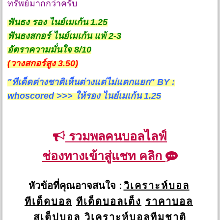
ทรัพย์มากกว่าครับ
ฟันธง รอง ไนย์เมเก้น 1.25
ฟันธงสกอร์ ไนย์เมเก้น แพ้ 2-3
อัตราความมั่นใจ 8/10
(วางสกอร์สูง 3.50)
"ทีเด็ดต่างชาติเห็นต่างแต่ไม่แตกแยก" BY :
whoscored >>> ให้รอง ไนย์เมเก้น 1.25
รวมพลคนบอลไลฟ์
ช่องทางเข้าสู่แชท คลิก
หัวข้อที่คุณอาจสนใจ :
วิเคราะห์บอล
ทีเด็ดบอล
ทีเด็ดบอลเต็ง
ราคาบอล
สเต็ปบอล
วิเคราะห์บอลทีมชาติ