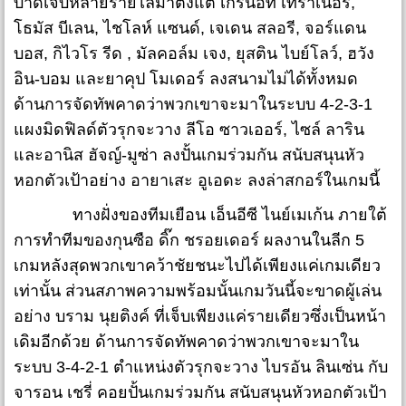
บาดเจ็บหลายรายไล่มาตั้งแต่ เกร์นอท เทราเนอร์,
โธมัส บีเลน, ไชโลห์ แซนด์, เจเดน สลอรี, จอร์แดน
บอส, กิไวโร รีด , มัลคอล์ม เจง, ยุสติน ไบย์โลว์, ฮวัง
อิน-บอม และยาคุป โมเดอร์ ลงสนามไม่ได้ทั้งหมด
ด้านการจัดทัพคาดว่าพวกเขาจะมาในระบบ 4-2-3-1
แผงมิดฟิลด์ตัวรุกจะวาง ลีโอ ซาวเออร์, ไซล์ ลาริน
และอานิส ฮัจญ์-มูซ่า ลงปั้นเกมร่วมกัน สนับสนุนหัว
หอกตัวเป้าอย่าง อายาเสะ อูเอดะ ลงล่าสกอร์ในเกมนี้
ทางฝั่งของทีมเยือน เอ็นอีซี ไนย์เมเก้น ภายใต้
การทำทีมของกุนซือ ดิ๊ก ชรอยเดอร์ ผลงานในลีก 5
เกมหลังสุดพวกเขาคว้าชัยชนะไปได้เพียงแค่เกมเดียว
เท่านั้น ส่วนสภาพความพร้อมนั้นเกมวันนี้จะขาดผู้เล่น
อย่าง บราม นุยติงค์ ที่เจ็บเพียงแค่รายเดียวซึ่งเป็นหน้า
เดิมอีกด้วย ด้านการจัดทัพคาดว่าพวกเขาจะมาใน
ระบบ 3-4-2-1 ตำแหน่งตัวรุกจะวาง ไบรอัน ลินเซ่น กับ
จารอน เชรี่ คอยปั้นเกมร่วมกัน สนับสนุนหัวหอกตัวเป้า