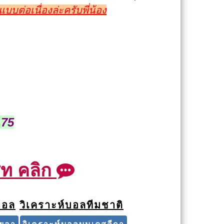
บบต่อเนื่องล่ะครับพี่น้อง
.75
ชท คลิก
บอล
วิเคราะห์บอลทีมชาติ