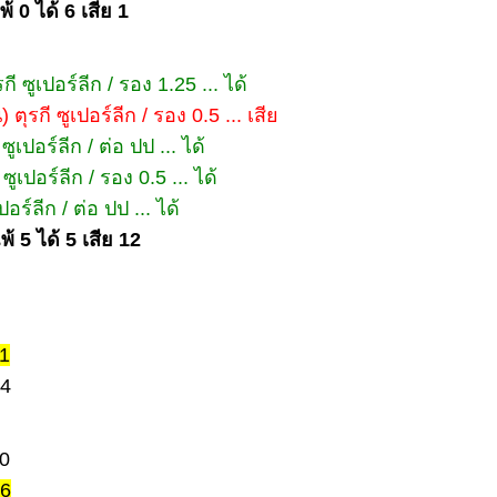
 0 ได้ 6 เสีย 1
ซูเปอร์ลีก / รอง 1.25 ... ได้
ตุรกี ซูเปอร์ลีก / รอง 0.5 ... เสีย
เปอร์ลีก / ต่อ ปป ... ได้
เปอร์ลีก / รอง 0.5 ... ได้
อร์ลีก / ต่อ ปป ... ได้
 5 ได้ 5 เสีย 12
 1
 4
 0
 6