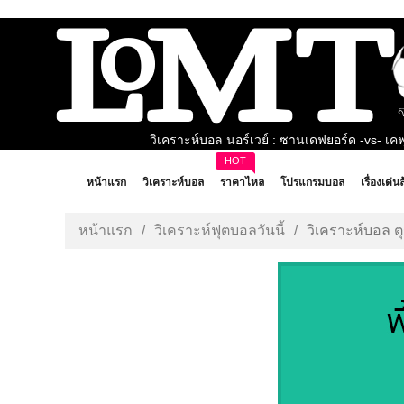
วิเคราะห์บอล นอร์เวย์ : ซานเดฟยอร์ด -vs- เค
วิเคราะห์บอล เบลเยี่ยม : คลับ บรูซ -vs- คอร
วิเคราะห์บอล ไอร์แลนด์ ดิวิชั่น 1 : เบรย์ วันเดอเรอร์ส 
HOT
วิเคราะห์บอล ไอร์แลนด์ : เชลบอร์น -vs- เซนต์
หน้าแรก
วิเคราะห์บอล
ราคาไหล
โปรแกรมบอล
เรื่องเด่น
วิเคราะห์บอล โรมาเนีย : อูทา อารัด -vs- ราปิด
วิเคราะห์บอล สวีเดน ซูเปอร์เร็ตเท่น : ออสเตอร์ซุนด์ 
หน้าแรก
วิเคราะห์ฟุตบอลวันนี้
วิเคราะห์บอล ตุ
วิเคราะห์บอล ไอร์แลนด์ : เดอร์รี่ ซิตี้ -vs- สลิโ
วิเคราะห์บอล ไอร์แลนด์ : กัลเวย์ ยูไนเต็ด -vs- 
วิเคราะห์บอล ไอร์แลนด์ ดิวิชั่น 1 : ยูซี ดับลิน -vs
วิเคราะห์บอล เดนมาร์ก : ซอนเดอร์ยิสเก้ -vs-
วิเคราะห์บอล ไอร์แลนด์ ดิวิชั่น 1 : แอธโลน ทาวน์ -v
วิเคราะห์บอล ลีก คัพ : มิดเดิ้ลสโบรช์ -vs- เ
วิเคราะห์บอล ลีก คัพ : วีคอมบ์ -vs- สตี
วิเคราะห์บอล ลีก คัพ : วูล์ฟส์ -vs- พอร์
วิเคราะห์บอล ลีก้า 2 เยอรมัน : โบคุ่ม -vs- แ