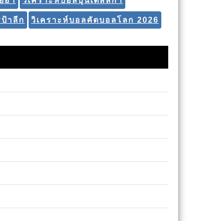
ียอา
วิเคราะห์บอลบุนเดสลีกา
ป้าลีก
วิเคราะห์บอลคัดบอลโลก 2026