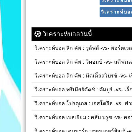
วิเคราะห์บอล
วิเคราะห์บอล
วิเคราะห์บอลวันนี้
วิเคราะห์บอล ลีก คัพ : วูล์ฟส์ -vs- พอร์ตเวล
วิเคราะห์บอล ลีก คัพ : วีคอมบ์ -vs- สตีฟเน
วิเคราะห์บอล ลีก คัพ : มิดเดิ้ลสโบรช์ -vs- 
วิเคราะห์บอล พรีเมียร์ดัตช์ : คัมบูร์ -vs- เอ
วิเคราะห์บอล โปรตุเกส : เอสโตริล -vs- ฟา
วิเคราะห์บอล เบลเยี่ยม : คลับ บรูซ -vs- คอ
วิเคราะห์บอล เดนมาร์ก : ซอนเดอร์ยิสเก้ -v