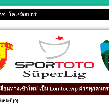
กบวกตามมาด่วน
-vs- โคเชลิสปอร์
ๆ)
)
s- กนิสตัน
เคอร์รี่ เอฟซี
เซลเซอร์
มาลิเกา
ฟุม ออสโล
ลี่ยนทางเข้าใหม่ เป็น Lomtoe.vip ฝากทุกคนก
ิสปอร์ (9)