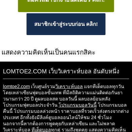
สมาชิกเข้าสู่ระบบก่อน คลิก!
แสดงความคิดเห็นเป็นคนแรกสิคะ
LOMTOE2.COM เว็บวิเคราะห์บอล อันดับหนึ่ง
lomtoe2.com
เว็บศูนย์รวม
วิเคราะห์บอล
แจกทีเด็ดบอลทุกวัน
โดยเหล่าเซียนฟุตบอลขั้นเทพ ที่มีสถิติความแม่นติดต่อกันยา
วนานกว่า 20 ปี ดูผลบอลสด บอลวันนี้ ผลบอลย้อนหลัง
โปรแกรมฟุตบอลประจำวัน
โปรแกรมบอลวันนี้
โปรแกรมบอล
คืนนี้ โปรแกรมบอลล่วงหน้า ราคาบอลที่รวดเร็วส่งตรงจากต่าง
ประเทศ อีกทั้งยังมีลิงค์ดูบอลออนไลน์ให้ชม 24 ชั่วโมง
นอกจากนี้หากต้องการพูดคุยกับเหล่าเซียน และไม่พลาด
วิเคราะห์บอล
ทีเด็ดบอล
ทุกคู่ รวมถึงพูดคุย แสดงความคิดเห็น