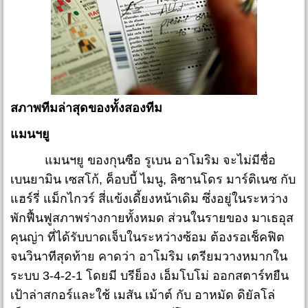
สภาพทีมล่าสุดของทั้งสองทีม
แมนฯยู
แมนฯยู ของกุนซือ รูเบน อาโมริม จะไม่มีชื่อ
เบนยามิน เซสโก้, ค็อบบี้ ไมนู, ลิซานโดร มาร์ติเนซ กับ
แฮร์รี่ แม็กไกวร์ สี่แข้งเดี้ยงหน้าเดิม ซึ่งอยู่ในระหว่าง
พักฟื้นฟูสภาพร่างกายทั้งหมด ส่วนในรายของ มาเธอุส
คุนญ่า ที่ได้รับบาดเจ็บในระหว่างซ้อม ต้องรอเช็คฟิต
จนวินาทีสุดท้าย คาดว่า อาโมริม เตรียมวางหมากใน
ระบบ 3-4-2-1 โดยมี บรีย็อง เอ็มโบโม่ ออกสตาร์ทยืน
เป้าล่าสกอร์และใช้ เมสัน เม้าต์ กับ อาหมัด ดิยัลโล่