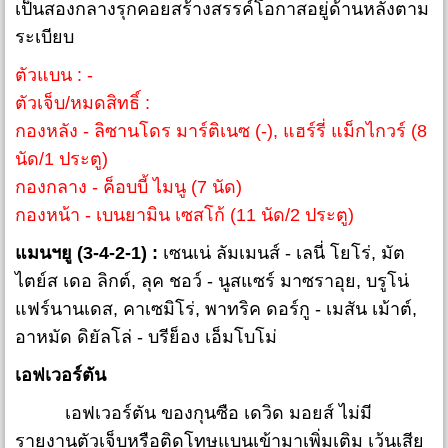
เป็นสองกลางรุกคอยสร้างสรรค์โอกาสอยู่ด้านหลังตาม
ระเบียบ
ตัวแบน : -
ตัวเจ็บ/หมดสิทธิ์ :
กองหลัง - ลิซานโดร มาร์ติเนซ (-), แฮร์รี่ แม็กไกวร์ (8
นัด/1 ประตู)
กองกลาง - ค็อบบี้ ไมนู (7 นัด)
กองหน้า - เบนยามิน เซสโก้ (11 นัด/2 ประตู)
แมนฯยู (3-4-2-1) :
เซนเน่ ลัมเมนส์ - เลนี่ โยโร่, มัต
ไตย์ส เดอ ลิกต์, ลุค ชอว์ - นูสแซร์ มาซราอุย, บรูโน่
แฟร์นานเดส, คาเซมิโร่, พาทริค ดอร์กู - เมสัน เม้าต์,
อาหมัด ดิยัลโล่ - บรีย็อง เอ็มโบโม่
เอฟเวอร์ตัน
เอฟเวอร์ตัน ของกุนซือ เดวิด มอยส์ ไม่มี
รายงานตัวเจ็บหรือติดโทษแบนเข้ามาเพิ่มเติม เว้นเสีย