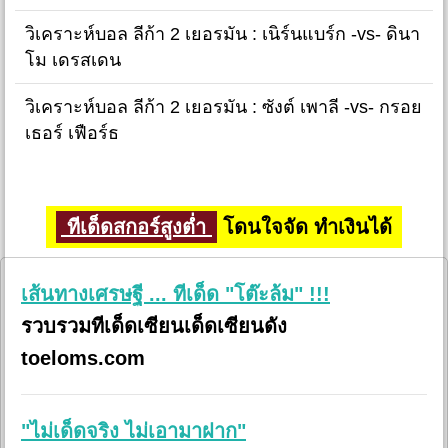
วิเคราะห์บอล ลีก้า 2 เยอรมัน : เนิร์นแบร์ก -vs- ดินา
โม เดรสเดน
วิเคราะห์บอล ลีก้า 2 เยอรมัน : ซังต์ เพาลี -vs- กรอย
เธอร์ เฟือร์ธ
ทีเด็ดสกอร์สูงต่ำ
โดนใจจัด ทำเงินได้
เส้นทางเศรษฐี ... ทีเด็ด "โต๊ะล้ม" !!!
รวบรวมทีเด็ดเซียนเด็ดเซียนดัง
toeloms.com
"ไม่เด็ดจริง ไม่เอามาฝาก"