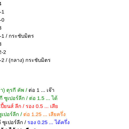
4
-1
-0
3
1 / กระชับมิตร
3
2-2
2 / (กลาง) กระชับมิตร
) ตุรกี คัพ /
ต่อ 1 ... เจ๊า
ูเปอร์ลีก / ต่อ 1.5 ... ได้
ยนส์ ลีก / รอง 0.5 ... เสีย
ูเปอร์ลีก /
ต่อ 1.25 ... เสียครึ่ง
 ซูเปอร์ลีก /
รอง 0.25 ... ได้ครึ่ง