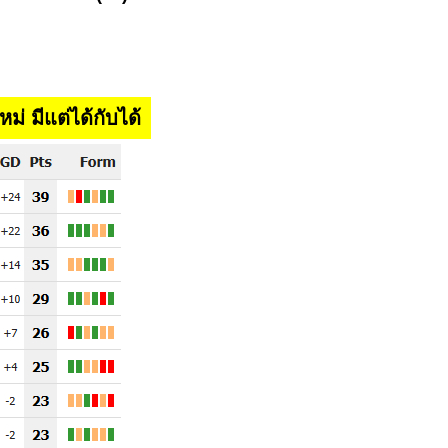
่ มีแต่ได้กับได้