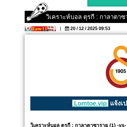
วิเคราะห์บอล ยูโรป้า ลีก : พีเอโอเค -vs- อันเด
วิเคราะห์บอล ยูโรป้า ลีก : เลช ปอซนาน -vs- เค
วิเคราะห์บอล ตุรกี : กาลาตาซ
วิเคราะห์บอล ยูโรป้า ลีก : มักคาบี้ เทล อาวิฟ -vs- ซ
"จับกระแสบอลแรง" บอลทำตังค์ในชั่วโมงนี้...อยา
|
20 / 12 / 2025 09:53
ทีเด็ดโอเวอร์...เจอ จับ แจก!! (คัดเน้นๆ
ทีเด็ดอันเดอร์ ... เจอ จับ แจก!! (คัดเน้น
วิเคราะห์บอล ยูโรป้า ลีก : เอฟซี ธูน -vs- ไวกิ้งกู
วิเคราะห์บอล ยูโรป้า ลีก : ซัลซ์บวร์ก -vs-
วิเคราะห์บอล ยูโรป้า ลีก : ยาเกลโลเนีย -vs- 
วิเคราะห์บอล ยูโรป้า ลีก : เบนฟิก้า -vs- ฮ
วิเคราะห์บอล คอนเฟอเรนซ์ ลีก : ลูกาโน่ -vs- เอ็น
วิเคราะห์บอล คอนเฟอเรนซ์ ลีก : สปอร์ติ้ง บราก้า -v
วิเคราะห์บอล คอนเฟอเรนซ์ ลีก : อินเตอร์ ตูร์คู
ทีเด็ด 1 ตัว ชัวร์ ตัวตึง!!
Lomtoe.vip
แจ้งเป
วิเคราะห์บอล ตุรกี : กาลาตาซาราย (1) -vs-