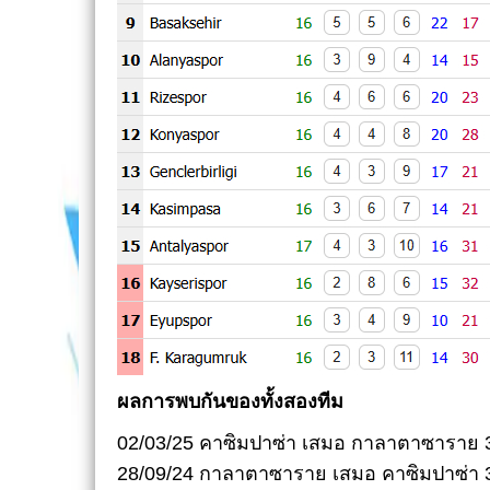
ผลการพบกันของทั้งสองทีม
02/03/25 คาซิมปาซ่า เสมอ กาลาตาซาราย 
28/09/24 กาลาตาซาราย เสมอ คาซิมปาซ่า 