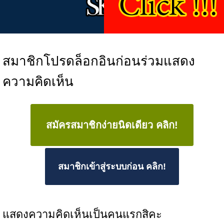
สมาชิกโปรดล็อกอินก่อนร่วมแสดง
ความคิดเห็น
สมัครสมาชิกง่ายนิดเดียว คลิก!
สมาชิกเข้าสู่ระบบก่อน คลิก!
แสดงความคิดเห็นเป็นคนแรกสิคะ