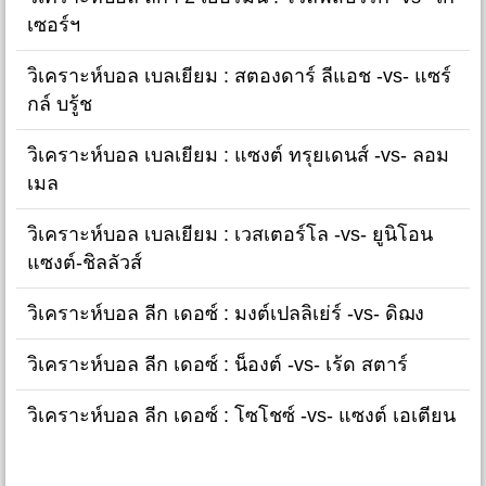
เซอร์ฯ
วิเคราะห์บอล เบลเยียม : สตองดาร์ ลีแอช -vs- แซร์
กล์ บรู้ช
วิเคราะห์บอล เบลเยียม : แซงต์ ทรุยเดนส์ -vs- ลอม
เมล
วิเคราะห์บอล เบลเยียม : เวสเตอร์โล -vs- ยูนิโอน
แซงต์-ชิลลัวส์
วิเคราะห์บอล ลีก เดอซ์ : มงต์เปลลิเย่ร์ -vs- ดิฌง
วิเคราะห์บอล ลีก เดอซ์ : น็องต์ -vs- เร้ด สตาร์
วิเคราะห์บอล ลีก เดอซ์ : โซโชซ์ -vs- แซงต์ เอเตียน