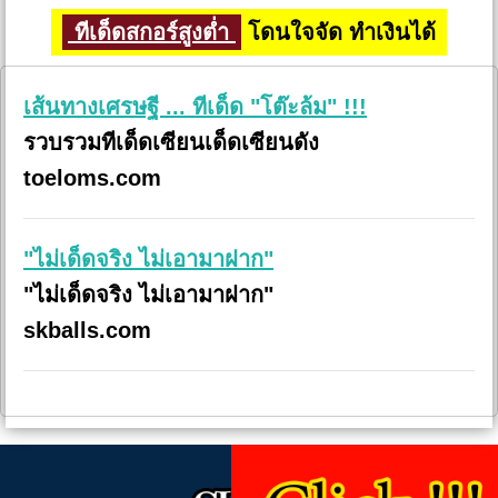
ทีเด็ดสกอร์สูงต่ำ
โดนใจจัด ทำเงินได้
เส้นทางเศรษฐี ... ทีเด็ด "โต๊ะล้ม" !!!
รวบรวมทีเด็ดเซียนเด็ดเซียนดัง
toeloms.com
"ไม่เด็ดจริง ไม่เอามาฝาก"
"ไม่เด็ดจริง ไม่เอามาฝาก"
skballs.com