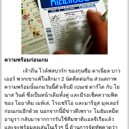
ความพร้อมก่อนเกม
เจ้าถิ่น โวล์ฟสบวร์ก ของกุนซือ ดาเนี่ยล บาว
เออร์ พวกเขาแพ้ในลีกมา 2 นัดติดต่อกัน ส่วนสภาพ
ความพร้อมนั้นเกมวันนี้ตัวเจ็บมี เบนเช่ ดาร์ได กับ โย
นาส วินด์ ซึ่งเป็นหน้าเดิมทั้งคู่ และมีรอเช็คความฟิต
ของ โยอาคิม เมห์เล่, โรแชริโอ และมาริอุส มุลเลอร์
ก่อนเกมอีกด้วย นอกจากนี้มีข่าวดีเพราะ โมฮัมเหม็ด
อามูรา กลับมาจากการรับใช้ทีมชาติแอลจีเรียแล้ว
และจะพร้อมลงเล่นในเร็วๆ นี้ ด้านการจัดทัพคาดว่า