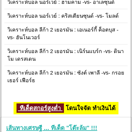
วิเคราะห์บอล นอร์เวย์ : ฮามคาม -vs- อาเลซุนด์
วิเคราะห์บอล นอร์เวย์ : คริสเตียนซุนด์ -vs- โมลด์
วิเคราะห์บอล ลีก้า 2 เยอรมัน : เอเนอร์กี้ ค็อตบุส -
vs- ฮันโนเวอร์
วิเคราะห์บอล ลีก้า 2 เยอรมัน : เนิร์นแบร์ก -vs- ดินา
โม เดรสเดน
วิเคราะห์บอล ลีก้า 2 เยอรมัน : ซังต์ เพาลี -vs- กรอย
เธอร์ เฟือร์ธ
ทีเด็ดสกอร์สูงต่ำ
โดนใจจัด ทำเงินได้
เส้นทางเศรษฐี ... ทีเด็ด "โต๊ะล้ม" !!!