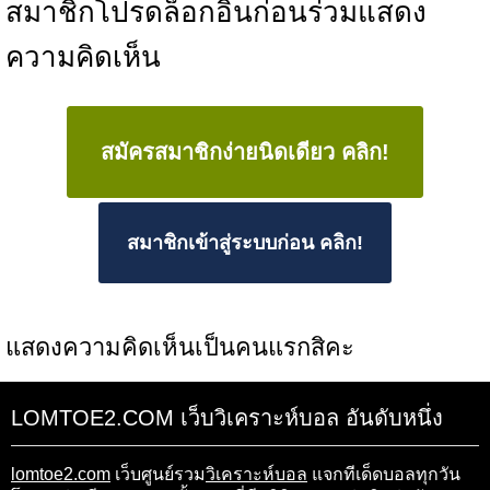
สมาชิกโปรดล็อกอินก่อนร่วมแสดง
ความคิดเห็น
สมัครสมาชิกง่ายนิดเดียว คลิก!
สมาชิกเข้าสู่ระบบก่อน คลิก!
แสดงความคิดเห็นเป็นคนแรกสิคะ
LOMTOE2.COM เว็บวิเคราะห์บอล อันดับหนึ่ง
lomtoe2.com
เว็บศูนย์รวม
วิเคราะห์บอล
แจกทีเด็ดบอลทุกวัน