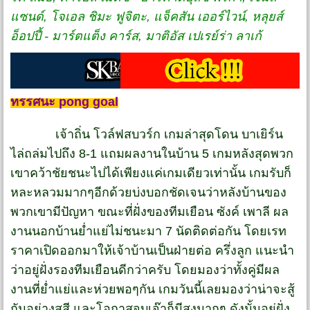
แซนด์, โจเอล ชิมะ ฟูจิตะ, แจ็คสัน เออร์ไวน์, หลุยส์
อ็อปปี้ - มาร์ตแต็ง คาร์ส, มาติอัส เปเรย์ร่า ลาเก้
ทรรศนะ pong goal
เจ้าถิ่น โวล์ฟสบวร์ก เกมล่าสุดโดน บาเยิร์น
ไล่ถล่มไปถึง 8-1 แถมผลงานในบ้าน 5 เกมหลังสุดพวก
เขาคว้าชัยชนะไปได้เพียงแค่เกมเดียวเท่านั้น เกมรับก็
หละหลวมมากๆอีกด้วยบ่งบอกชัดเจนว่าหลังบ้านของ
พวกเขามีปัญหา ขณะที่ฝั่งของทีมเยือน ซังค์ เพาลี ผล
งานนอกบ้านย่ำแย่ไม่ชนะมา 7 นัดติดต่อกัน โดยเรท
ราคาเปิดออกมาให้เจ้าบ้านเป็นฝ่ายต่อ ครึ่งลูก แนะนำ
ว่าอยู่ฝั่งรองทีมเยือนดีกว่าครับ โดยมองว่าทั้งคู่มีผล
งานที่ย่ำแย่และห่วยพอๆกัน เกมวันนี้เลยมองว่าน่าจะสู้
กันอย่างสูสี และโอกาสจบเจ๊าก็มีสูงมากๆ ดังนั้นอยู่ฝั่ง