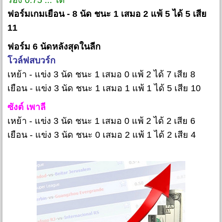
รอง 0.75 ... ได้
ฟอร์มเกมเยือน - 8 นัด ชนะ 1 เสมอ 2 แพ้ 5 ได้ 5 เสีย
11
ฟอร์ม 6 นัดหลังสุดในลีก
โวล์ฟสบวร์ก
เหย้า - แข่ง 3 นัด ชนะ 1 เสมอ 0 แพ้ 2 ได้ 7 เสีย 8
เยือน - แข่ง 3 นัด ชนะ 1 เสมอ 1 แพ้ 1 ได้ 5 เสีย 10
ซังต์ เพาลี
เหย้า - แข่ง 3 นัด ชนะ 1 เสมอ 0 แพ้ 2 ได้ 2 เสีย 6
เยือน - แข่ง 3 นัด ชนะ 0 เสมอ 2 แพ้ 1 ได้ 2 เสีย 4