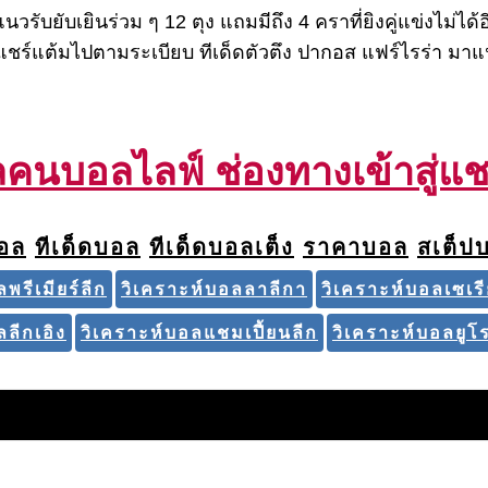
วรับยับเยินร่วม ๆ 12 ตุง แถมมีถึง 4 คราที่ยิงคู่แข่งไม่ไ
แชร์แต้มไปตามระเบียบ ทีเด็ดตัวตึง ปากอส แฟร์ไรร่า มาแน่
นบอลไลฟ์ ช่องทางเข้าสู่แ
บอล
ทีเด็ดบอล
ทีเด็ดบอลเต็ง
ราคาบอล
สเต็ป
พรีเมียร์ลีก
วิเคราะห์บอลลาลีกา
วิเคราะห์บอลเซเร
ลีกเอิง
วิเคราะห์บอลแชมเปี้ยนลีก
วิเคราะห์บอลยูโร