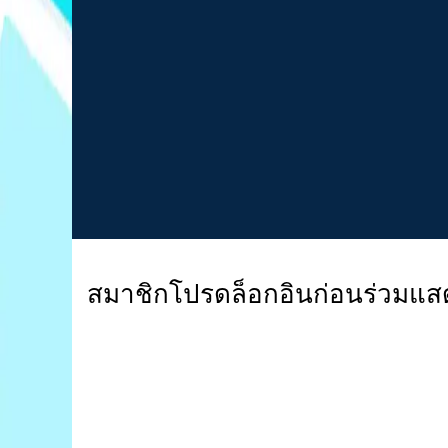
สมาชิกโปรดล็อกอินก่อนร่วมแส