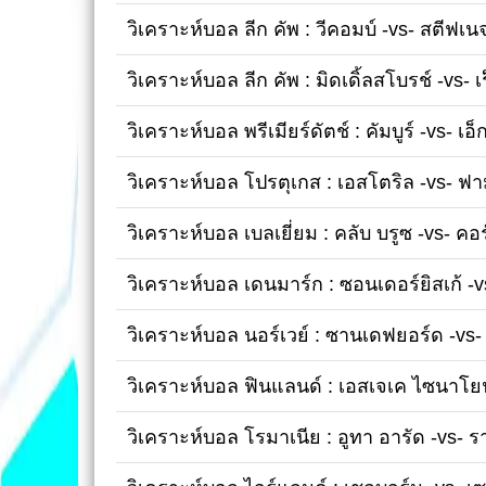
วิเคราะห์บอล ลีก คัพ : วีคอมบ์ -vs- สตีฟเน
วิเคราะห์บอล ลีก คัพ : มิดเดิ้ลสโบรช์ -vs- 
วิเคราะห์บอล พรีเมียร์ดัตช์ : คัมบูร์ -vs- เอ
วิเคราะห์บอล โปรตุเกส : เอสโตริล -vs- ฟา
วิเคราะห์บอล เบลเยี่ยม : คลับ บรูซ -vs- คอ
วิเคราะห์บอล เดนมาร์ก : ซอนเดอร์ยิสเก้ -v
วิเคราะห์บอล นอร์เวย์ : ซานเดฟยอร์ด -vs
วิเคราะห์บอล ฟินแลนด์ : เอสเจเค ไซนาโยน
วิเคราะห์บอล โรมาเนีย : อูทา อารัด -vs- ร