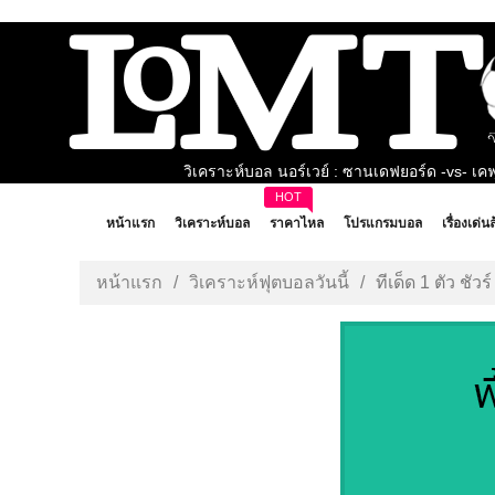
วิเคราะห์บอล นอร์เวย์ : ซานเดฟยอร์ด -vs- เค
วิเคราะห์บอล เบลเยี่ยม : คลับ บรูซ -vs- คอร
HOT
วิเคราะห์บอล ไอร์แลนด์ ดิวิชั่น 1 : เบรย์ วันเดอเรอร์ส 
หน้าแรก
วิเคราะห์บอล
ราคาไหล
โปรแกรมบอล
เรื่องเด่น
วิเคราะห์บอล ไอร์แลนด์ : เชลบอร์น -vs- เซนต์
วิเคราะห์บอล โรมาเนีย : อูทา อารัด -vs- ราปิด
หน้าแรก
วิเคราะห์ฟุตบอลวันนี้
ทีเด็ด 1 ตัว ชัวร
วิเคราะห์บอล สวีเดน ซูเปอร์เร็ตเท่น : ออสเตอร์ซุนด์ 
วิเคราะห์บอล ไอร์แลนด์ : เดอร์รี่ ซิตี้ -vs- สลิโ
วิเคราะห์บอล ไอร์แลนด์ : กัลเวย์ ยูไนเต็ด -vs- 
วิเคราะห์บอล ไอร์แลนด์ ดิวิชั่น 1 : ยูซี ดับลิน -vs
วิเคราะห์บอล เดนมาร์ก : ซอนเดอร์ยิสเก้ -vs-
วิเคราะห์บอล ไอร์แลนด์ ดิวิชั่น 1 : แอธโลน ทาวน์ -v
วิเคราะห์บอล ลีก คัพ : มิดเดิ้ลสโบรช์ -vs- เ
วิเคราะห์บอล ลีก คัพ : วีคอมบ์ -vs- สตี
วิเคราะห์บอล ลีก คัพ : วูล์ฟส์ -vs- พอร์