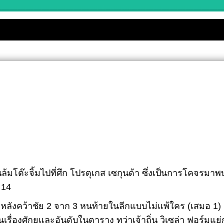
ฮร์ธ่าฯ
กบวกตามมาด่วน
ๆ)
)
s- กนิสตัน
เคอร์รี่ เอฟซี
เซลเซอร์
มาลิเกา
ฟุม ออสโล
มโต๊ะจิ้มไปที่ศึก โปรตุเกส เซกุนด้า ซึ่งเป็นการโคจรมาพบกั
 14
งคว้าชัย 2 จาก 3 หนท้ายในลีกแบบไม่แพ้ใคร (เสมอ 1) แ
งในเรื่องศักยและอันดับในตาราง ทว่าเจ้าถิ่น วิเซล่า ฟอร์ม