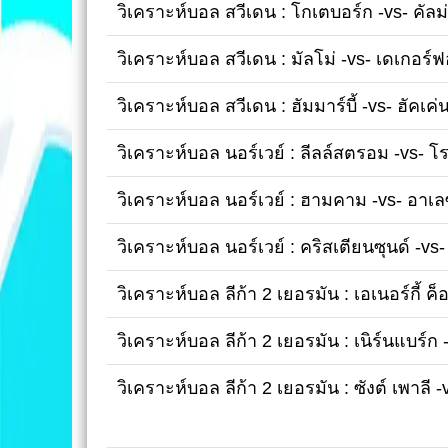
วิเคราะห์บอล สวีเดน : โกเตบอร์ก -vs- คัลม่
วิเคราะห์บอล สวีเดน : มัลโม่ -vs- เดเกอร์ฟ
วิเคราะห์บอล สวีเดน : ฮัมมาร์บี้ -vs- ฮัคเค่
วิเคราะห์บอล นอร์เวย์ : ลีลล์สตรอม -vs- 
วิเคราะห์บอล นอร์เวย์ : ฮามคาม -vs- อาเล
วิเคราะห์บอล นอร์เวย์ : คริสเตียนซุนด์ -vs
วิเคราะห์บอล ลีก้า 2 เยอรมัน : เอเนอร์กี้ ค็
วิเคราะห์บอล ลีก้า 2 เยอรมัน : เนิร์นแบร์
วิเคราะห์บอล ลีก้า 2 เยอรมัน : ซังต์ เพาลี 