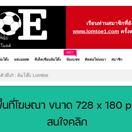
เรียนท่านสมาชิกที่ย
www.lomtoe1.com
ครั้ง
- โมลด์
วร์ก้า
ซุนด์
HOT
ิโอ อาฟ
ล้มโต๊ะ
ผลบอลสด
ทีเด็ดเซียนล้มโต๊ะ
ห้องแชท
ติดต่อโฆษณา
สมาชิก
 มอสโก
บเวอเรน
์ ตัวตึง!! : ล้มโต๊ะ Lomtoe
ลา ลูวิแยร์
- เกงค์
- โอเอช ลูเวน
คเลน
ีโค วิสุ
เค่น
ฟอร์ส
บราก้า
เซนบอร์ก