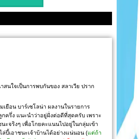
ี่น่าสนใจเป็นการพบกันของ สลาเวีย ปราก
ีมเยือน บาร์เซโลน่า ผลงานในรายการ
รึ่ง แนะนำว่าอยู่ฝั่งต่อดีที่สุดครับ เพราะ
ชนะจริงๆ เพื่อโกยคะแนนไปอยู่ในกลุ่มเข้า
ไล่บี้เอาชนะเจ้าบ้านได้อย่างแน่นอน (
แต่ถ้า