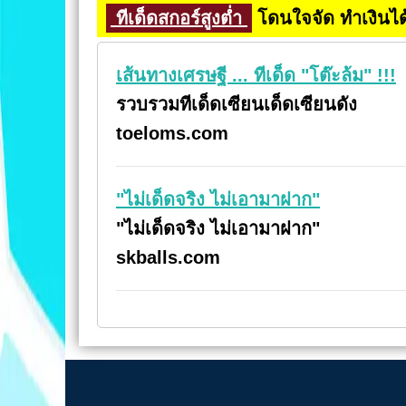
ทีเด็ดสกอร์สูงต่ำ
โดนใจจัด ทำเงินได
เส้นทางเศรษฐี ... ทีเด็ด "โต๊ะล้ม" !!!
รวบรวมทีเด็ดเซียนเด็ดเซียนดัง
toeloms.com
"ไม่เด็ดจริง ไม่เอามาฝาก"
"ไม่เด็ดจริง ไม่เอามาฝาก"
skballs.com