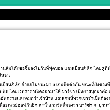
ยเธอร์ เฟือร์ธ
ดินาโม เดรสเดน
 ฮิเบอร์เนี่ยน
vs- ฟัลเคิร์ค
ันดี ยูไนเต็ด
 -vs- เซลติก
ฟฯยูฯ
ๆ)
)
กบวกตามมาด่วน
vs- ฮันโนเวอร์
นล้มโต๊ะขอจิ้มลงไปกันที่ฟุตบอล แชมเปี้ยนส์ ลีก โดยคู่ท
ม่าร์
ส โกเตบอร์ก
แน่นอน
ทเวนเต้
ส์ ลีก ย่ำแย่ไม่ชนะมา 5 เกมติตด่อกัน ขณะที่ฝั่งของท
อูเทร็ชต์
าแจ็กซ์
 นัด โดยเรทราคาเปิดออกมาให้ บาร์ซ่า เป็นฝ่ายบุกมาต่อ ลูกค
-vs- เฟเยนูร์ด
กก็อันตรายและคมกว่าเจ้าบ้าน แถมเกมนี้พวกเขาจำเป็นต้อง
- โมลด์
นื่อยเพลย์ออฟกันอีก ฉะนั้นเกมวันนี้มองว่า บาร์ซ่า จะบุกมา