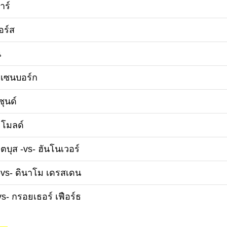
าร์
อร์ส
น
โรเซนบอร์ก
ซุนด์
- โมลด์
อตบุส -vs- ฮันโนเวอร์
ก -vs- ดินาโม เดรสเดน
-vs- กรอยเธอร์ เฟือร์ธ