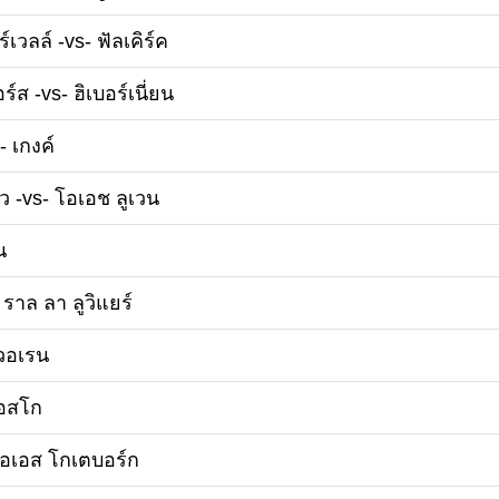
เวลล์ -vs- ฟัลเคิร์ค
์ส -vs- ฮิเบอร์เนี่ยน
- เกงค์
ัว -vs- โอเอช ลูเวน
น
 ราล ลา ลูวิแยร์
เวอเรน
มอสโก
อไอเอส โกเตบอร์ก