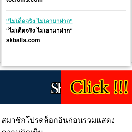
"ไม่เด็ดจริง ไม่เอามาฝาก"
"ไม่เด็ดจริง ไม่เอามาฝาก"
skballs.com
สมาชิกโปรดล็อกอินก่อนร่วมแสดง