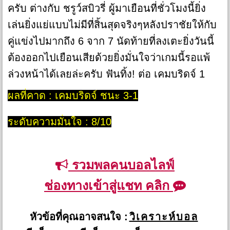
ครับ ต่างกับ ชรูว์สบิวรี่ ผู้มาเยือนที่ชั่วโมงนี้ยิ่ง
เล่นยิ่งแย่แบบไม่มีที่สิ้นสุดจริงๆหลังปราชัยให้กับ
คู่แข่งไปมากถึง 6 จาก 7 นัดท้ายที่ลงเตะยิ่งวันนี้
ต้องออกไปเยือนเสียด้วยยิ่งมั่นใจว่าเกมนี้รอแพ้
ล่วงหน้าได้เลยล่ะครับ ฟันทิ้ง! ต่อ เคมบริดจ์ 1
ผลที่คาด : เคมบริดจ์ ชนะ 3-1
ระดับความมั่นใจ : 8/10
รวมพลคนบอลไลฟ์
ช่องทางเข้าสู่แชท คลิก
หัวข้อที่คุณอาจสนใจ :
วิเคราะห์บอล