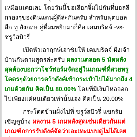
เหมือนเคยเลย โดยวันนี้ขอเลือกจิ้มไปกันที่บอลลี
กรองๆของดินแดนผู้ดีล่ะกันครับ สำหรับฟุตบอล
ลีก ทู อังกฤษ คู่ที่ผมหยิบมาก็คือ เคมบริดจ์ -vs-
ชรูว์สบิวรี่
เปิดหัวเอาฤกษ์เอาชัยให้ เคมบริดจ์ ฝั่งเจ้า
บ้านกันตามสูตรล่ะครับ
ผลงานตลอด 5 นัดหลัง
สุดต้องบอกว่าโชว์ฟอร์มจัดอยู่ในเกณฑ์ที่สวยหรู
โคตรๆด้วยการคว้าตังค์เข้ากระเป๋าไปได้มากถึง 4
เกมด้วยกัน คิดเป็น 80.00%
โดยที่มีเงินไหลออก
ไปเพียงแค่หนเดียวเท่านั้นเอง คิดเป็น 20.00%
กระโดดข้ามฝั่งไปที่ ชรูว์สบิวรี่ แขกรับ
เชิญดูบ้าง
ผลงาน 5 เกมหลังสุดเช่นเดียวกันแต่
เกณฑ์กการรับตังค์จัดว่าเละเทะแบบดูไม่ได้เลย