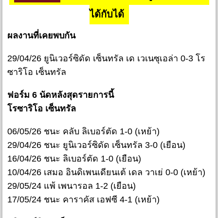
ได้กับได้
ผลงานที่เคยพบกัน
29/04/26 ยูนิเวอร์ซิดัด เซ็นทรัล เด เวเนซุเอล่า 0-3 โร
ซาริโอ เซ็นทรัล
ฟอร์ม 6 นัดหลังสุดรายการนี้
โรซาริโอ เซ็นทรัล
06/05/26 ชนะ คลับ ลิเบอร์ตัด 1-0 (เหย้า)
29/04/26 ชนะ ยูนิเวอร์ซิดัด เซ็นทรัล 3-0 (เยือน)
16/04/26 ชนะ ลิเบอร์ตัด 1-0 (เยือน)
10/04/26 เสมอ อินดิเพนเดียนเต้ เดล วาเย่ 0-0 (เหย้า)
29/05/24 แพ้ เพนารอล 1-2 (เยือน)
17/05/24 ชนะ คาราคัส เอฟซี 4-1 (เหย้า)