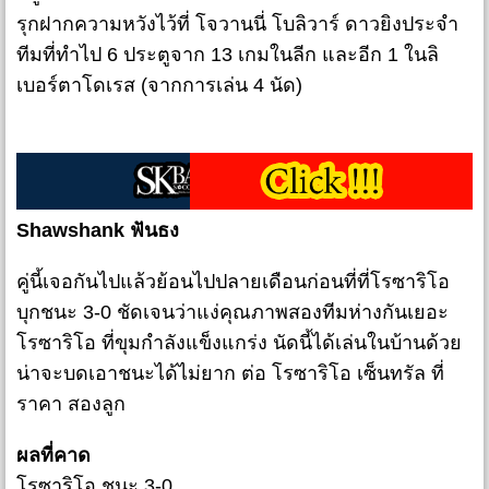
รุกฝากความหวังไว้ที่ โจวานนี่ โบลิวาร์ ดาวยิงประจำ
ทีมที่ทำไป 6 ประตูจาก 13 เกมในลีก และอีก 1 ในลิ
เบอร์ตาโดเรส (จากการเล่น 4 นัด)
Shawshank ฟันธง
คู่นี้เจอกันไปแล้วย้อนไปปลายเดือนก่อนที่ที่โรซาริโอ
บุกชนะ 3-0 ชัดเจนว่าแง่คุณภาพสองทีมห่างกันเยอะ
โรซาริโอ ที่ขุมกำลังแข็งแกร่ง นัดนี้ได้เล่นในบ้านด้วย
น่าจะบดเอาชนะได้ไม่ยาก ต่อ โรซาริโอ เซ็นทรัล ที่
ราคา สองลูก
ผลที่คาด
โรซาริโอ ชนะ 3-0