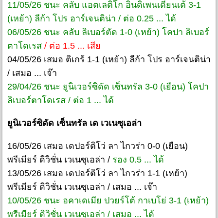
11/05/26 ชนะ คลับ แอตเลติโก อินดิเพนเดียนเต้ 3-1
(เหย้า) ลีก้า โปร อาร์เจนติน่า / ต่อ 0.25 ... ได้
06/05/26 ชนะ คลับ ลิเบอร์ตัด 1-0 (เหย้า) โคปา ลิเบอร์
ตาโดเรส
/ ต่อ 1.5 ... เสีย
04/05/26 เสมอ ติเกร้ 1-1 (เหย้า) ลีก้า โปร อาร์เจนติน่า
/ เสมอ ... เจ๊า
29/04/26 ชนะ ยูนิเวอร์ซิดัด เซ็นทรัล 3-0 (เยือน) โคปา
ลิเบอร์ตาโดเรส / ต่อ 1 ... ได้
ยูนิเวอร์ซิดัด เซ็นทรัล เด เวเนซุเอล่า
16/05/26 เสมอ เดปอร์ติโว่ ลา ไกวร่า 0-0 (เยือน)
พรีเมียร์ ดิวิชั่น เวเนซุเอล่า /
รอง 0.5 ... ได้
13/05/26 เสมอ เดปอร์ติโว่ ลา ไกวร่า 1-1 (เหย้า)
พรีเมียร์ ดิวิชั่น เวเนซุเอล่า / เสมอ ... เจ๊า
10/05/26 ชนะ อคาเดเมีย ปวยร์โต้ กาเบโย่ 3-1 (เหย้า)
พรีเมียร์ ดิวิชั่น เวเนซุเอล่า / เสมอ ... ได้