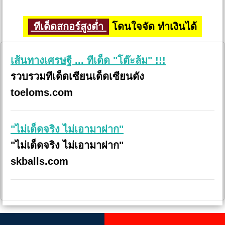
ทีเด็ดสกอร์สูงต่ำ
โดนใจจัด ทำเงินได้
เส้นทางเศรษฐี ... ทีเด็ด "โต๊ะล้ม" !!!
รวบรวมทีเด็ดเซียนเด็ดเซียนดัง
toeloms.com
"ไม่เด็ดจริง ไม่เอามาฝาก"
"ไม่เด็ดจริง ไม่เอามาฝาก"
skballs.com