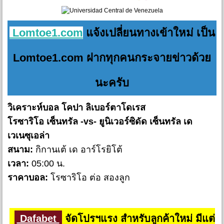
Lomtoe1.com
แจ้งเปลี่ยนทางเข้าใหม่ เป็น
Lomtoe1.com ฝากทุกคนกระจายข่าวด้วย
นะครับ
วิเคราะห์บอล โคปา ลิเบอร์ตาโดเรส
โรซาริโอ เซ็นทรัล -vs- ยูนิเวอร์ซิดัด เซ็นทรัล เด
เวเนซุเอล่า
สนาม:
กิกานเต้ เด อาร์โรยิโต้
เวลา:
05:00 น.
ราคาบอล:
โรซาริโอ ต่อ สองลูก
Dafabet
จัดโปรฯแรง สำหรับลูกค้าใหม่ มีแต่