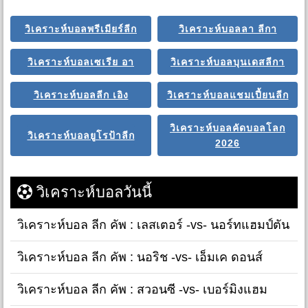
วิเคราะห์บอลพรีเมียร์ลีก
วิเคราะห์บอลลา ลีกา
วิเคราะห์บอลเซเรีย อา
วิเคราะห์บอลบุนเดสลีกา
วิเคราะห์บอลลีก เอิง
วิเคราะห์บอลแชมเปี้ยนลีก
วิเคราะห์บอลคัดบอลโลก
วิเคราะห์บอลยูโรป้าลีก
2026
วิเคราะห์บอลวันนี้
วิเคราะห์บอล ลีก คัพ : เลสเตอร์ -vs- นอร์ทแฮมป์ตัน
วิเคราะห์บอล ลีก คัพ : นอริช -vs- เอ็มเค ดอนส์
วิเคราะห์บอล ลีก คัพ : สวอนซี -vs- เบอร์มิงแฮม