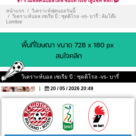
รวมพลคนบอลไลฟ์ ช่องทางเข้าสู่แชท คลิก
หน้าแรก
วิเคราะห์ฟุตบอลวันนี้
วิเคราะห์บอล เซเรีย บี : ซุดติโรล -vs- บารี่ : ล้มโต๊ะ
Lomtoe
วิเคราะห์บอล เซเรีย บี : ซุดติโรล -vs- บารี่
|
20 / 05 / 2026 20:49