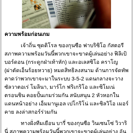
ความพร้อมก่อนเกม
เจ้าถิ่น ซุดติโรล ของกุนซือ ฟาบริซิโอ กัสตอรี
สภาพความพร้อมวันนี้พวกเขาจะขาดผู้เล่นอย่าง ฟิลิเป้
บอร์ดอน (กระดูกฝ่าเท้าหัก) และอเลสซิโอ คราโญ
(ผ่าตัดเอ็นร้อยหวาย) หมดสิทธิลงสนาม ด้านการจัดทัพ
คาดว่าพวกเขาจะมาในระบบ 3-5-2 แดนกลางจะวาง
ซัลวาตอเร่ โมลินา, มาร์โก ฟริเกริโอ และซิโมเน่
ตรอนชิน คอยปั้นเกมร่วมกัน สนับสนุน 2 หัวหอกใน
แดนหน้าอย่าง เอ็มมานูเอล เปโกริโน่ และซิลวิโอ เมอร์
คาย ลงล่าสกอร์ร่วมกัน
ทางฝั่งทีมเยือน บารี่ ของกุนซือ วินเซนโซ่ วิวาริ
นี่ สภาพความพร้อมวันนี้พวกเขาจะขาดผู้เล่นอย่าง อัน