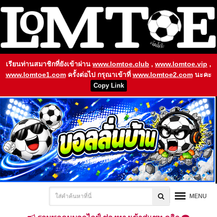
เรียนท่านสมาชิกที่ยังเข้าผ่าน
www.lomtoe.club
,
www.lomtoe.vip
,
www.lomtoe1.com
ครั้งต่อไป กรุณาเข้าที่
www.lomtoe2.com
นะคะ
Copy Link
MENU