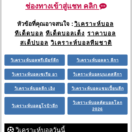
ช่องทางเข้าสู่แชท คลิก
หัวข้อที่คุณอาจสนใจ :
วิเคราะห์บอล
ทีเด็ดบอล
ทีเด็ดบอลเต็ง
ราคาบอล
สเต็ปบอล
วิเคราะห์บอลทีมชาติ
วิเคราะห์บอลพรีเมียร์ลีก
วิเคราะห์บอลลา ลีกา
วิเคราะห์บอลเซเรีย อา
วิเคราะห์บอลบุนเดสลีกา
วิเคราะห์บอลลีก เอิง
วิเคราะห์บอลแชมเปี้ยนลีก
วิเคราะห์บอลคัดบอลโลก
วิเคราะห์บอลยูโรป้าลีก
2026
วิเคราะห์บอลวันนี้