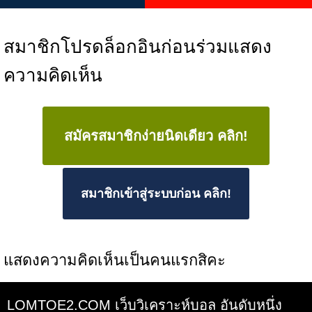
สมาชิกโปรดล็อกอินก่อนร่วมแสดง
ความคิดเห็น
สมัครสมาชิกง่ายนิดเดียว คลิก!
สมาชิกเข้าสู่ระบบก่อน คลิก!
แสดงความคิดเห็นเป็นคนแรกสิคะ
LOMTOE2.COM เว็บวิเคราะห์บอล อันดับหนึ่ง