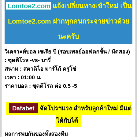
Lomtoe2.com
แจ้งเปลี่ยนทางเข้าใหม่ เป็น
Lomtoe2.com ฝากทุกคนกระจายข่าวด้วย
นะครับ
วิเคราะห์บอล เซเรีย บี (รอบเพลย์ออฟตกชั้น / นัดสอง)
: ซุดติโรล -vs- บารี่
สนาม : สตาดิโอ มาร์โก้ ดรูโซ่
เวลา : 01:00 น.
ราคาบอล : ซุดติโรล ต่อ 0.5 -5
Dafabet
จัดโปรฯแรง สำหรับลูกค้าใหม่ มีแต่
ได้กับได้
ผลการพบกันของทั้งสองทีม