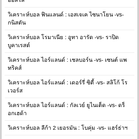
วิเคราะห์บอล ฟินแลนด์ : เอสเจเค ไซนาโยน -vs-
กนิสตัน
วิเคราะห์บอล โรมาเนีย : อูทา อารัด -vs- ราปิด
บูคาเรสต์
วิเคราะห์บอล ไอร์แลนด์ : เชลบอร์น -vs- เซนต์ แพ
ทริคส์
วิเคราะห์บอล ไอร์แลนด์ : เดอร์รี่ ซิตี้ -vs- สลิโก้ โร
เวอร์ส
วิเคราะห์บอล ไอร์แลนด์ : กัลเวย์ ยูไนเต็ด -vs- ดร็
อกเฮด้า
วิเคราะห์บอล ลีก้า 2 เยอรมัน : โบคุ่ม -vs- แฮร์ธ่าฯ