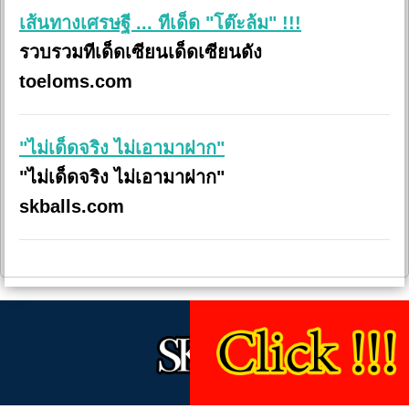
เส้นทางเศรษฐี ... ทีเด็ด "โต๊ะล้ม" !!!
รวบรวมทีเด็ดเซียนเด็ดเซียนดัง
toeloms.com
"ไม่เด็ดจริง ไม่เอามาฝาก"
"ไม่เด็ดจริง ไม่เอามาฝาก"
skballs.com