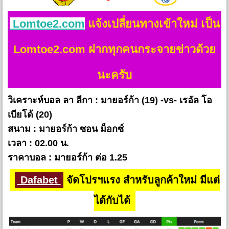
Lomtoe2.com
แจ้งเปลี่ยนทางเข้าใหม่ เป็น
Lomtoe2.com ฝากทุกคนกระจายข่าวด้วย
นะครับ
วิเคราะห์บอล ลา ลีกา : มายอร์ก้า (19) -vs- เรอัล โอ
เบียโด้ (20)
สนาม : มายอร์ก้า ซอน ม็อกซ์
เวลา : 02.00 น.
ราคาบอล : มายอร์ก้า ต่อ 1.25
Dafabet
จัดโปรฯแรง สำหรับลูกค้าใหม่ มีแต่
ได้กับได้