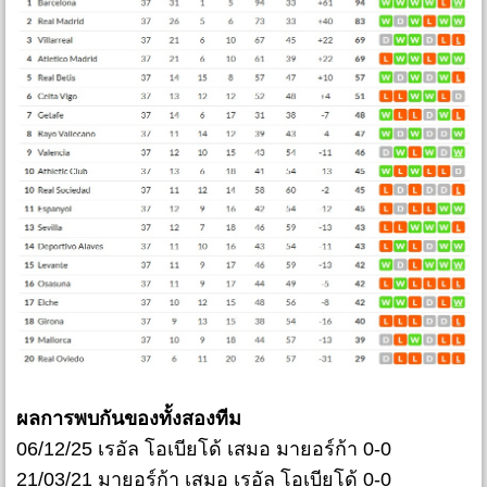
ผลการพบกันของทั้งสองทีม
06/12/25 เรอัล โอเบียโด้ เสมอ มายอร์ก้า 0-0
21/03/21 มายอร์ก้า เสมอ เรอัล โอเบียโด้ 0-0