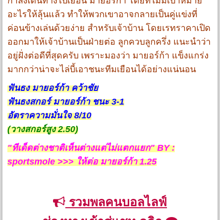
กำลังเดินทางไปเยือน มายอร์ก้า โดยที่ไม่มีเป้าหมาย
อะไรให้ลุ้นแล้ว ทำให้พวกเขาอาจกลายเป็นคู่แข่งที่
ค่อนข้างเล่นด้วยง่าย สำหรับเจ้าบ้าน โดยเรทราคาเปิด
ออกมาให้เจ้าบ้านเป็นฝ่ายต่อ ลูกควบลูกครึ่ง แนะนำว่า
อยู่ฝั่งต่อดีที่สุดครับ เพราะมองว่า มายอร์ก้า แข็งแกร่ง
มากกว่าน่าจะไล่บี้เอาชนะทีมเยือนได้อย่างแน่นอน
ฟันธง มายอร์ก้า คว้าชัย
ฟันธงสกอร์ มายอร์ก้า ชนะ 3-1
อัตราความมั่นใจ 8/10
(วางสกอร์สูง 2.50)
"ทีเด็ดต่างชาติเห็นต่างแต่ไม่แตกแยก" BY :
sportsmole >>> ให้ต่อ มายอร์ก้า 1.25
รวมพลคนบอลไลฟ์