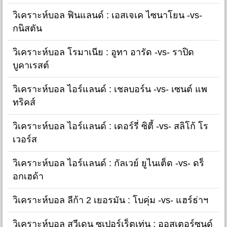
วิเคราะห์บอล ฟินแลนด์ : เอสเจเค ไซนาโยน -vs-
กนิสตัน
วิเคราะห์บอล โรมาเนีย : อูทา อารัด -vs- ราปิด
บูคาเรสต์
วิเคราะห์บอล ไอร์แลนด์ : เชลบอร์น -vs- เซนต์ แพ
ทริคส์
วิเคราะห์บอล ไอร์แลนด์ : เดอร์รี่ ซิตี้ -vs- สลิโก้ โร
เวอร์ส
วิเคราะห์บอล ไอร์แลนด์ : กัลเวย์ ยูไนเต็ด -vs- ดร็
อกเฮด้า
วิเคราะห์บอล ลีก้า 2 เยอรมัน : โบคุ่ม -vs- แฮร์ธ่าฯ
วิเคราะห์บอล สวีเดน ซูเปอร์เร็ตเท่น : ออสเตอร์ซุนด์