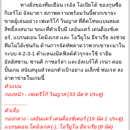
ทางฝั่งของทีมเยือน เรอัล โอเบียโด้ ของกุนซือ
กิเยร์โม่ อัลมาดา สภาพความพร้อมวันนี้พวกเขาจะ
ขาดผู้เล่นอย่าง เฟเดริโก้ วินญาส ที่ติดโทษแบนหมด
สิทธิ์ลงสนาม ขณะที่ตัวเจ็บมี เลอันแดร์ เดนด็องช์เค
อร์, แบรนดอน โดมิงเกส และ โอวีมูโน อีจาเรีย ลงช่วย
ทีมไม่ได้เช่นกัน ด้านการจัดทัพคาดว่าพวกเขาจะมาใน
ระบบ 4-2-3-1 ตำแหน่งมิดฟิลด์ตัวรุกจะใช้ ราฮิม
อัลฮัสซาน, ซานติ กาซอร์ล่า และอัลเบร์โต้ เรน่า คอย
ปั้นเกม สนับสนุนหัวหอกตัวเป้าอย่าง อเล็กซ์ ฟอเรส ลง
ล่าตาข่ายในเกมนี้
ตัวแบน
กองหน้า - เฟเดริโก้ วินญาส (33 นัด 9 ประตู)
________
ตัวเจ็บ
กองกลาง - เลอันแดร์ เดนด็องช์เคอร์ (19 นัด 1 ประตู),
แบรนดอน โดมิงเกส (-), โอวีมูโน อีจาเรีย (8 นัด)