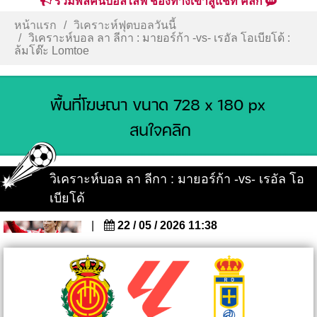
รวมพลคนบอลไลฟ์ ช่องทางเข้าสู่แชท คลิก
หน้าแรก
วิเคราะห์ฟุตบอลวันนี้
วิเคราะห์บอล ลา ลีกา : มายอร์ก้า -vs- เรอัล โอเบียโด้ :
ล้มโต๊ะ Lomtoe
วิเคราะห์บอล ลา ลีกา : มายอร์ก้า -vs- เรอัล โอ
เบียโด้
|
22 / 05 / 2026 11:38