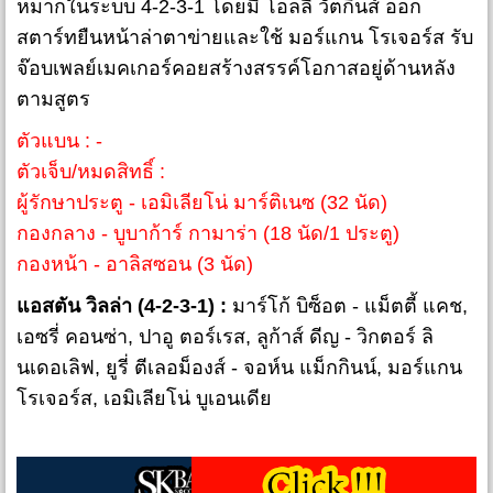
หมากในระบบ 4-2-3-1 โดยมี โอลลี่ วัตกิ้นส์ ออก
สตาร์ทยืนหน้าล่าตาข่ายและใช้ มอร์แกน โรเจอร์ส รับ
จ๊อบเพลย์เมคเกอร์คอยสร้างสรรค์โอกาสอยู่ด้านหลัง
ตามสูตร
ตัวแบน : -
ตัวเจ็บ/หมดสิทธิ์ :
ผู้รักษาประตู - เอมิเลียโน่ มาร์ติเนซ (32 นัด)
กองกลาง - บูบาก้าร์ กามาร่า (18 นัด/1 ประตู)
กองหน้า - อาลิสซอน (3 นัด)
แอสตัน วิลล่า (4-2-3-1) :
มาร์โก้ บิซ็อต - แม็ตตี้ แคช,
เอซรี่ คอนซ่า, ปาอู ตอร์เรส, ลูก้าส์ ดีญ - วิกตอร์ ลิ
นเดอเลิฟ, ยูรี่ ตีเลอม็องส์ - จอห์น แม็กกินน์, มอร์แกน
โรเจอร์ส, เอมิเลียโน่ บูเอนเดีย