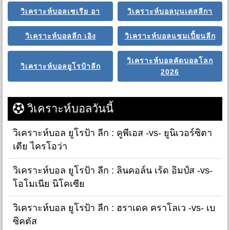
วิเคราะห์บอลเซเรีย อา
วิเคราะห์บอลบุนเดสลีกา
วิเคราะห์บอลลีก เอิง
วิเคราะห์บอลแชมเปี้ยนลีก
วิเคราะห์บอลคัดบอลโลก
วิเคราะห์บอลยูโรป้าลีก
2026
วิเคราะห์บอลวันนี้
วิเคราะห์บอล ยูโรป้า ลีก : คูพีเอส -vs- ยูนิเวอร์ซิตา
เตีย ไครโอว่า
วิเคราะห์บอล ยูโรป้า ลีก : ลินคอล์น เร้ด อิมป์ส -vs-
โอโมเนีย นิโคเซีย
วิเคราะห์บอล ยูโรป้า ลีก : ฮราเดค คราโลเว -vs- เบ
ซิคตัส