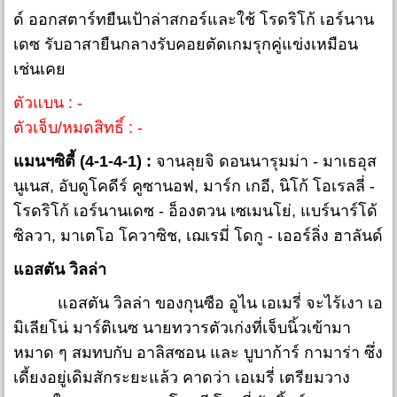
ด์ ออกสตาร์ทยืนเป้าล่าสกอร์และใช้ โรดริโก้ เอร์นาน
เดซ รับอาสายืนกลางรับคอยตัดเกมรุกคู่แข่งเหมือน
เช่นเคย
ตัวแบน : -
ตัวเจ็บ/หมดสิทธิ์ : -
แมนฯซิตี้ (4-1-4-1) :
จานลุยจิ ดอนนารุมม่า - มาเธอุส
นูเนส, อับดูโคดีร์ คูซานอฟ, มาร์ก เกอี, นิโก้ โอเรลลี่ -
โรดริโก้ เอร์นานเดซ - อ็องตวน เซเมนโย่, แบร์นาร์โด้
ซิลวา, มาเตโอ โควาซิช, เฌเรมี่ โดกู - เออร์ลิ่ง ฮาลันด์
แอสตัน วิลล่า
แอสตัน วิลล่า ของกุนซือ อูไน เอเมรี่ จะไร้เงา เอ
มิเลียโน่ มาร์ติเนซ นายทวารตัวเก่งที่เจ็บนิ้วเข้ามา
หมาด ๆ สมทบกับ อาลิสซอน และ บูบาก้าร์ กามาร่า ซึ่ง
เดี้ยงอยู่เดิมสักระยะแล้ว คาดว่า เอเมรี่ เตรียมวาง