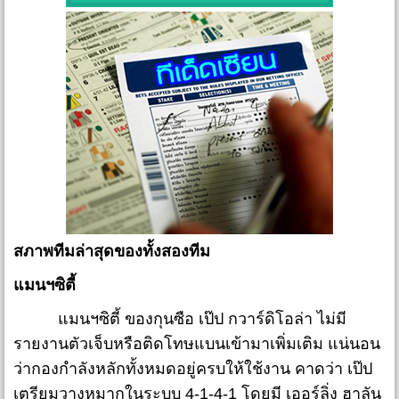
สภาพทีมล่าสุดของทั้งสองทีม
แมนฯซิตี้
แมนฯซิตี้ ของกุนซือ เป๊ป กวาร์ดิโอล่า ไม่มี
รายงานตัวเจ็บหรือติดโทษแบนเข้ามาเพิ่มเติม แน่นอน
ว่ากองกำลังหลักทั้งหมดอยู่ครบให้ใช้งาน คาดว่า เป๊ป
เตรียมวางหมากในระบบ 4-1-4-1 โดยมี เออร์ลิ่ง ฮาลัน