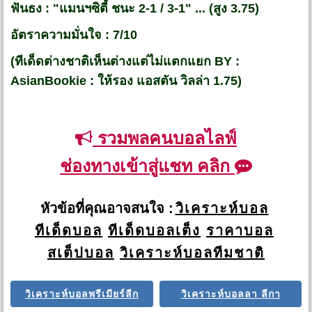
ฟันธง : "แมนฯซิตี้ ชนะ 2-1 / 3-1" ... (สูง 3.75)
อัตราความมั่นใจ : 7/10
(ทีเด็ดต่างชาติเห็นต่างแต่ไม่แตกแยก BY :
AsianBookie : ให้รอง แอสตัน วิลล่า 1.75)
รวมพลคนบอลไลฟ์
ช่องทางเข้าสู่แชท คลิก
หัวข้อที่คุณอาจสนใจ :
วิเคราะห์บอล
ทีเด็ดบอล
ทีเด็ดบอลเต็ง
ราคาบอล
สเต็ปบอล
วิเคราะห์บอลทีมชาติ
วิเคราะห์บอลพรีเมียร์ลีก
วิเคราะห์บอลลา ลีกา