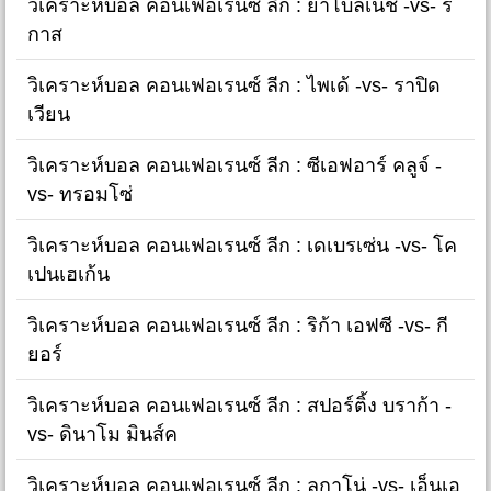
วิเคราะห์บอล คอนเฟอเรนซ์ ลีก : ยาโบลเนช -vs- ริ
กาส
วิเคราะห์บอล คอนเฟอเรนซ์ ลีก : ไพเด้ -vs- ราปิด
เวียน
วิเคราะห์บอล คอนเฟอเรนซ์ ลีก : ซีเอฟอาร์ คลูจ์ -
vs- ทรอมโซ่
วิเคราะห์บอล คอนเฟอเรนซ์ ลีก : เดเบรเซ่น -vs- โค
เปนเฮเก้น
วิเคราะห์บอล คอนเฟอเรนซ์ ลีก : ริก้า เอฟซี -vs- กี
ยอร์
วิเคราะห์บอล คอนเฟอเรนซ์ ลีก : สปอร์ติ้ง บราก้า -
vs- ดินาโม มินส์ค
วิเคราะห์บอล คอนเฟอเรนซ์ ลีก : ลูกาโน่ -vs- เอ็นเอ