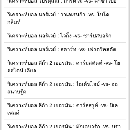
วิเคราะห์บอล โปรตุเกส : มาริติโม่ -vs- คาซา เปีย
วิเคราะห์บอล นอร์เวย์ : วาเลเรนก้า -vs- โบโด
กลิมท์
วิเคราะห์บอล นอร์เวย์ : ไวกิ้ง -vs- ซาร์ปสบอร์ก
วิเคราะห์บอล นอร์เวย์ : สตาร์ท -vs- เฟรดริคสตัด
วิเคราะห์บอล ลีก้า 2 เยอรมัน : ดาร์มสตัดต์ -vs- โฮ
ลสไตน์ เคียล
วิเคราะห์บอล ลีก้า 2 เยอรมัน : ไฮเด้นไฮม์ -vs- ออ
สนาบรู้ค
วิเคราะห์บอล ลีก้า 2 เยอรมัน : คาร์ลสรูห์ -vs- บีเล
เฟลด์
วิเคราะห์บอล ลีก้า 2 เยอรมัน : มักเดบวร์ก -vs- บรา