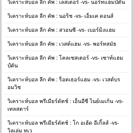
วิเคราะห์บอล ลีก คัพ : เลสเตอร์ -vs- นอร์ทแฮมป์ตัน
วิเคราะห์บอล ลีก คัพ : นอริช -vs- เอ็มเค ดอนส์
วิเคราะห์บอล ลีก คัพ : สวอนซี -vs- เบอร์มิงแฮม
วิเคราะห์บอล ลีก คัพ : เวสต์แฮม -vs- พอร์ทสมัธ
วิเคราะห์บอล ลีก คัพ : โคลเชสเตอร์ -vs- เซาท์แฮม
ป์ตัน
วิเคราะห์บอล ลีก คัพ : ร็อตเธอร์แฮม -vs- เวสต์บร
อมวิช
วิเคราะห์บอล พรีเมียร์ดัตช์ : เอ็นอีซี ไนย์เมเก้น -vs-
เทลสตาร์
วิเคราะห์บอล พรีเมียร์ดัตช์ : โก อเฮ้ด อีเกิ้ลส์ -vs-
วิลเล่ม ทเว