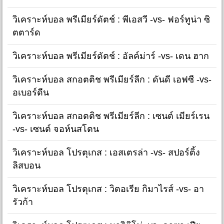
วิเคราะห์บอล พรีเมียร์ดัตช์ : พีเอสวี -vs- ฟอร์ทูน่า ซิ
ตตาร์ด
วิเคราะห์บอล พรีเมียร์ดัตช์ : อัลค์ม่าร์ -vs- เดน ฮาก
วิเคราะห์บอล สกอตติช พรีเมียร์ลีก : ดันดี เอฟซี -vs-
อเบอร์ดีน
วิเคราะห์บอล สกอตติช พรีเมียร์ลีก : เซนต์ เมียร์เรน
-vs- เซนต์ จอห์นสโตน
วิเคราะห์บอล โปรตุเกส : เอสเตรล่า -vs- สปอร์ติ้ง
ลิสบอน
วิเคราะห์บอล โปรตุเกส : วิตอเรีย กิมาไรส์ -vs- อา
รัวก้า