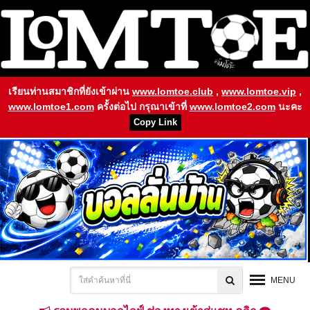
เรียนท่านสมาชิกที่ยังเข้าผ่าน
www.lomtoe.club
,
www.lomtoe.vip
,
www.lomtoe1.com
ครั้งต่อไป กรุณาเข้าที่
www.lomtoe2.com
นะคะ
Copy Link
MENU