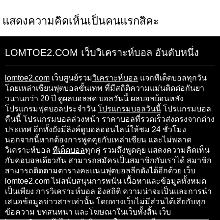
แสดงความคิดเห็นเป็นคนแรกสิคะ
LOMTOE2.COM เว็บวิเคราะห์บอล อันดับหนึ่ง
lomtoe2.com
เว็บศูนย์รวม
วิเคราะห์บอล
แจกทีเด็ดบอลทุกวัน
โดยเหล่าเซียนฟุตบอลขั้นเทพ ที่มีสถิติความแม่นติดต่อกันยา
วนานกว่า 20 ปี ดูผลบอลสด บอลวันนี้ ผลบอลย้อนหลัง
โปรแกรมฟุตบอลประจำวัน
โปรแกรมบอลวันนี้
โปรแกรมบอล
คืนนี้ โปรแกรมบอลล่วงหน้า ราคาบอลที่รวดเร็วส่งตรงจากต่าง
ประเทศ อีกทั้งยังมีลิงค์ดูบอลออนไลน์ให้ชม 24 ชั่วโมง
นอกจากนี้หากต้องการพูดคุยกับเหล่าเซียน และไม่พลาด
วิเคราะห์บอล
ทีเด็ดบอล
ทุกคู่ รวมถึงพูดคุย แสดงความคิดเห็น
กับคอบอลเดียวกัน สามารถสมัครเป็นสมาชิกกับเราได้ สมาชิก
สามารถติดตามตารางคะแนนฟุตบอลลีกดังได้อีกด้วย เว็บ
lomtoe2.com ไม่สนับสนุนการพนัน เนื้อหาและข้อมูลทั้งหมด
เป็นเพียง การวิเคราะห์บอล อิงสถิติ ความน่าจะเป็นและการนำ
เสนอข้อมูลข่าวสารเท่านั้น โดยทางเว็บไม่มีส่วนได้เสียกับทุก
ข้อความ บทสนทนา และโฆษณาในเว็บทั้งสิ้น เว็บ