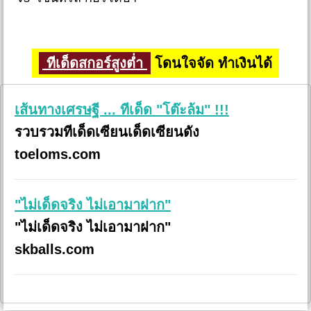
ทีเด็ดสกอร์สูงต่ำ
โดนใจจัด ทำเงินได้
เส้นทางเศรษฐี ... ทีเด็ด "โต๊ะล้ม" !!!
รวบรวมทีเด็ดเซียนเด็ดเซียนดัง
toeloms.com
"ไม่เด็ดจริง ไม่เอามาฝาก"
"ไม่เด็ดจริง ไม่เอามาฝาก"
skballs.com