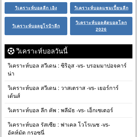
วิเคราะห์บอลลีก เอิง
วิเคราะห์บอลแชมเปี้ยนลีก
วิเคราะห์บอลคัดบอลโลก
วิเคราะห์บอลยูโรป้าลีก
2026
วิเคราะห์บอลวันนี้
วิเคราะห์บอล สวีเดน : ซิริอุส -vs- บรอมมาปอจคาร์
น่า
วิเคราะห์บอล สวีเดน : วาสเตราส -vs- เยอร์การ์
เด้นส์
วิเคราะห์บอล ลีก คัพ : พลีมัธ -vs- เอ็กเซเตอร์
วิเคราะห์บอล รัสเซีย : ฟาเคล โวโรเนช -vs-
อัคห์มัต กรอซนี่