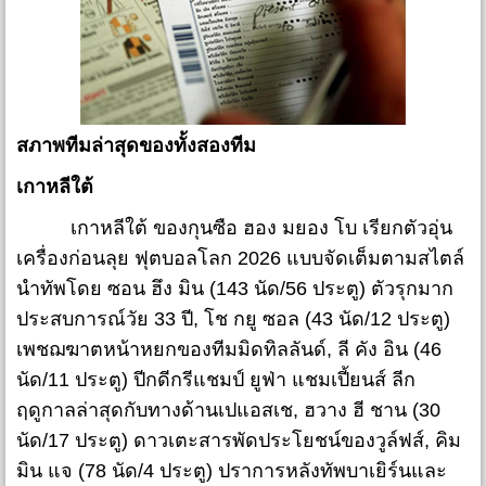
สภาพทีมล่าสุดของทั้งสองทีม
เกาหลีใต้
เกาหลีใต้ ของกุนซือ ฮอง มยอง โบ เรียกตัวอุ่น
เครื่องก่อนลุย ฟุตบอลโลก 2026 แบบจัดเต็มตามสไตล์
นำทัพโดย ซอน ฮึง มิน (143 นัด/56 ประตู) ตัวรุกมาก
ประสบการณ์วัย 33 ปี, โช กยู ซอล (43 นัด/12 ประตู)
เพชฌฆาตหน้าหยกของทีมมิดทิลลันด์, ลี คัง อิน (46
นัด/11 ประตู) ปีกดีกรีแชมป์ ยูฟ่า แชมเปี้ยนส์ ลีก
ฤดูกาลล่าสุดกับทางด้านเปแอสเช, ฮวาง ฮี ชาน (30
นัด/17 ประตู) ดาวเตะสารพัดประโยชน์ของวูล์ฟส์, คิม
มิน แจ (78 นัด/4 ประตู) ปราการหลังทัพบาเยิร์นและ