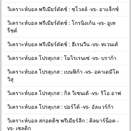
วิเคราะห์บอล พรีเมียร์ดัตช์ : ซโวลล์ -vs- อาแจ็กซ์
วิเคราะห์บอล พรีเมียร์ดัตช์ : โกรนิงเก้น -vs- อูเท
ร็ชต์
วิเคราะห์บอล พรีเมียร์ดัตช์ : ฮีเรนวีน -vs- ทเวนเต้
วิเคราะห์บอล โปรตุเกส : โมไรเรนเซ่ -vs- บราก้า
วิเคราะห์บอล โปรตุเกส : เบนฟิก้า -vs- อคาเดมีโค
วิสุ
วิเคราะห์บอล โปรตุเกส : กิล วิเซนเต้ -vs- ริโอ อาฟ
วิเคราะห์บอล โปรตุเกส : ปอร์โต้ -vs- อัลแวร์ก้า
วิเคราะห์บอล สกอตติช พรีเมียร์ลีก : คิลมาร์น็อค -
vs- เซลติก