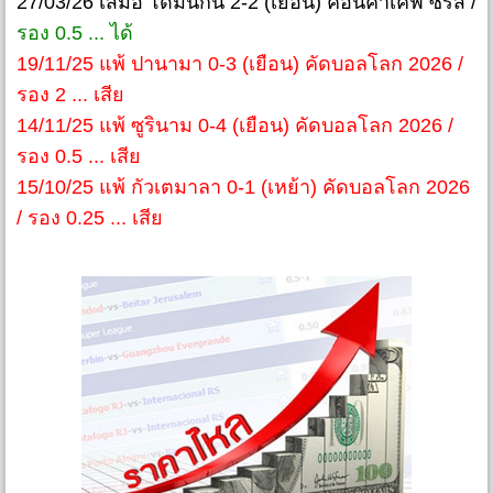
27/03/26 เสมอ โดมินิกัน 2-2 (เยือน) คอนคาเคฟ ซีรี่ส์ /
รอง 0.5 ... ได้
19/11/25 แพ้ ปานามา 0-3 (เยือน) คัดบอลโลก 2026 /
รอง 2 ... เสีย
14/11/25 แพ้ ซูรินาม 0-4 (เยือน) คัดบอลโลก 2026 /
รอง 0.5 ... เสีย
15/10/25 แพ้ กัวเตมาลา 0-1 (เหย้า) คัดบอลโลก 2026
/ รอง 0.25 ... เสีย