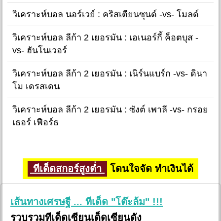
วิเคราะห์บอล นอร์เวย์ : คริสเตียนซุนด์ -vs- โมลด์
วิเคราะห์บอล ลีก้า 2 เยอรมัน : เอเนอร์กี้ ค็อตบุส -
vs- ฮันโนเวอร์
วิเคราะห์บอล ลีก้า 2 เยอรมัน : เนิร์นแบร์ก -vs- ดินา
โม เดรสเดน
วิเคราะห์บอล ลีก้า 2 เยอรมัน : ซังต์ เพาลี -vs- กรอย
เธอร์ เฟือร์ธ
ทีเด็ดสกอร์สูงต่ำ
โดนใจจัด ทำเงินได้
เส้นทางเศรษฐี ... ทีเด็ด "โต๊ะล้ม" !!!
รวบรวมทีเด็ดเซียนเด็ดเซียนดัง