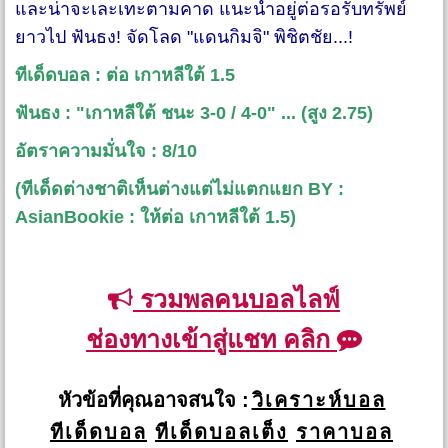
และน่าจะเละเทะตามคาด แนะนำอยู่ต่อรอรับทรัพย์
ยาวไป ฟันธง! จัดโลด "แดนกิมจิ" พิชิตชัย...!
ทีเด็ดบอล : ต่อ เกาหลีใต้ 1.5
ฟันธง : "เกาหลีใต้ ชนะ 3-0 / 4-0" ... (สูง 2.75)
อัตราความมั่นใจ : 8/10
(ทีเด็ดต่างชาติเห็นต่างแต่ไม่แตกแยก BY :
AsianBookie : ให้ต่อ เกาหลีใต้ 1.5)
รวมพลคนบอลไลฟ์
ช่องทางเข้าสู่แชท คลิก
หัวข้อที่คุณอาจสนใจ :
วิเคราะห์บอล
ทีเด็ดบอล
ทีเด็ดบอลเต็ง
ราคาบอล