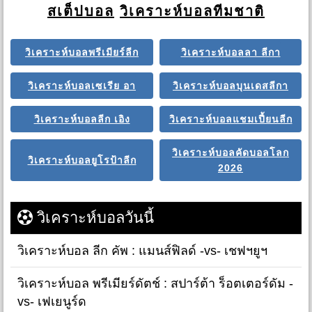
สเต็ปบอล
วิเคราะห์บอลทีมชาติ
วิเคราะห์บอลพรีเมียร์ลีก
วิเคราะห์บอลลา ลีกา
วิเคราะห์บอลเซเรีย อา
วิเคราะห์บอลบุนเดสลีกา
วิเคราะห์บอลลีก เอิง
วิเคราะห์บอลแชมเปี้ยนลีก
วิเคราะห์บอลคัดบอลโลก
วิเคราะห์บอลยูโรป้าลีก
2026
วิเคราะห์บอลวันนี้
วิเคราะห์บอล ลีก คัพ : แมนส์ฟิลด์ -vs- เชฟฯยูฯ
วิเคราะห์บอล พรีเมียร์ดัตช์ : สปาร์ต้า ร็อตเตอร์ดัม -
vs- เฟเยนูร์ด