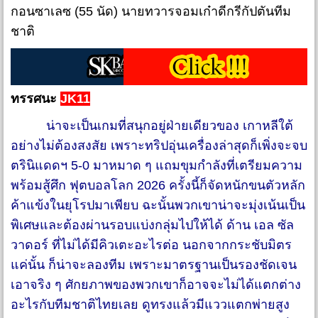
กอนซาเลซ (55 นัด) นายทวารจอมเก๋าดีกรีกัปตันทีม
ชาติ
ทรรศนะ
JK11
น่าจะเป็นเกมที่สนุกอยู่ฝ่ายเดียวของ เกาหลีใต้
อย่างไม่ต้องสงสัย เพราะทริปอุ่นเครื่องล่าสุดก็เพิ่งจะจบ
ตรินิแดดฯ 5-0 มาหมาด ๆ แถมขุมกำลังที่เตรียมความ
พร้อมสู้ศึก ฟุตบอลโลก 2026 ครั้งนี้ก็จัดหนักขนตัวหลัก
ค้าแข้งในยุโรปมาเพียบ ฉะนั้นพวกเขาน่าจะมุ่งเน้นเป็น
พิเศษและต้องผ่านรอบแบ่งกลุ่มไปให้ได้ ด้าน เอล ซัล
วาดอร์ ที่ไม่ได้มีคิวเตะอะไรต่อ นอกจากกระชับมิตร
แค่นั้น ก็น่าจะลองทีม เพราะมาตรฐานเป็นรองชัดเจน
เอาจริง ๆ ศักยภาพของพวกเขาก็อาจจะไม่ได้แตกต่าง
อะไรกับทีมชาติไทยเลย ดูทรงแล้วมีแววแตกพ่ายสูง