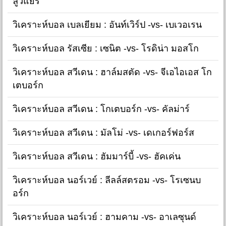
ลูวิแยร์
วิเคราะห์บอล เบลเยียม : อันท์เวิร์ป -vs- เบเวอเรน
วิเคราะห์บอล รัสเซีย : เซนิต -vs- โรดิน่า มอสโก
วิเคราะห์บอล สวีเดน : ฮาล์มสตัด -vs- จีเอไอเอส โก
เตบอร์ก
วิเคราะห์บอล สวีเดน : โกเตบอร์ก -vs- คัลม่าร์
วิเคราะห์บอล สวีเดน : มัลโม่ -vs- เดเกอร์ฟอร์ส
วิเคราะห์บอล สวีเดน : ฮัมมาร์บี้ -vs- ฮัคเค่น
วิเคราะห์บอล นอร์เวย์ : ลีลล์สตรอม -vs- โรเซนบ
อร์ก
วิเคราะห์บอล นอร์เวย์ : ฮามคาม -vs- อาเลซุนด์