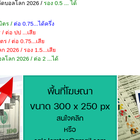
 คัดบอลโลก 2026 /
รอง 0.5 ... ได้
ิตร /
ต่อ 0.75...ได้ครึ่ง
/ ต่อ ปป ...เสีย
ร / ต่อ 0.75...เสีย
ก 2026 / รอง 1.5...เสีย
ลโลก 2026 / ต่อ 2 ...ได้