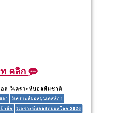
ชท คลิก
บอล
วิเคราะห์บอลทีมชาติ
ียอา
วิเคราะห์บอลบุนเดสลีกา
ป้าลีก
วิเคราะห์บอลคัดบอลโลก 2026