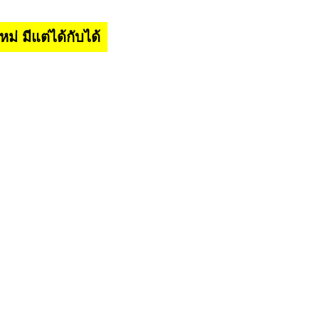
่ มีแต่ได้กับได้