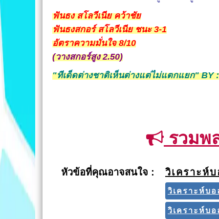
ฟันธง สโลวีเนีย คว้าชัย
ฟันธงสกอร์ สโลวีเนีย ชนะ 3-1
อัตราความมั่นใจ 8/10
(วางสกอร์สูง 2.50)
"ทีเด็ดต่างชาติเห็นต่างแต่ไม่แตกแยก" BY :
รวมพลค
หัวข้อที่คุณอาจสนใจ :
วิเคราะห์
วิเคราะห์บอล
วิเคราะห์บอล