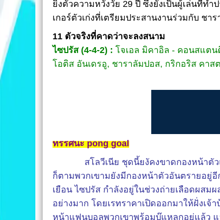
ยิงตัวความหวังวัย 29 ปี ซึ่งยังเป็นผู้เล่น
เกอร์ตัวเก่งที่เตรียมประสานงานร่วมกับ ชารา
11 ตัวจริงที่คาดว่าจะลงสนาม
ไซปรัส (4-4-2) :
โจเอล มิคาอิล - คอนสแตนติ
โอติส อันเดรอู, ชาราลัมปอส, กริกอริส คาส
ทรรศนะ pong goal
สโลวีเนีย ชุดนี้ยงัคงขาดกองหน้าตัว
ก็ตามพวกเขามยังมีกองหน้าตัวอันตรายอยู่อี
เยือน ไซปรัส กำลังอยู่ในช่วงถ่ายเลือดผสม
อย่างมาก โดยเรทราคาเปิดออกมาให้ฝั่งเจ้าบ้าน
หน้าแฟนบอลพวกเขาพร้อมบู๊แหลกอยู่แล้ว และฝั