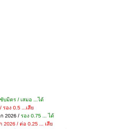
บมิตร / เสมอ ...ได้
 รอง 0.5 ...เสีย
ลก 2026 /
รอง 0.75 ... ได้
2026 / ต่อ 0.25 ... เสีย