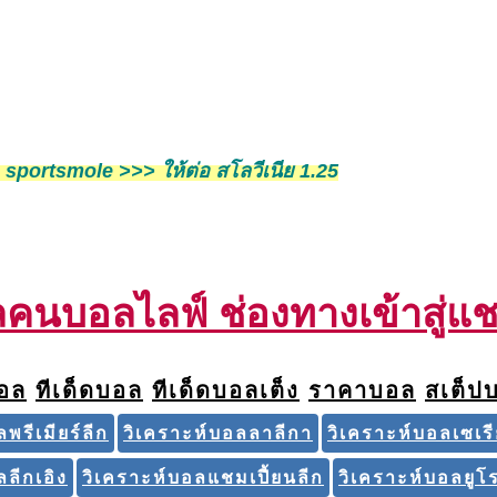
 sportsmole >>> ให้ต่อ สโลวีเนีย 1.25
นบอลไลฟ์ ช่องทางเข้าสู่แ
บอล
ทีเด็ดบอล
ทีเด็ดบอลเต็ง
ราคาบอล
สเต็ป
พรีเมียร์ลีก
วิเคราะห์บอลลาลีกา
วิเคราะห์บอลเซเร
ลีกเอิง
วิเคราะห์บอลแชมเปี้ยนลีก
วิเคราะห์บอลยูโร