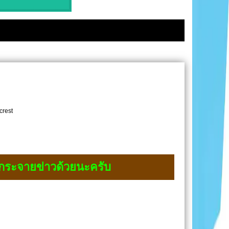
นกระจายข่าวด้วยนะครับ