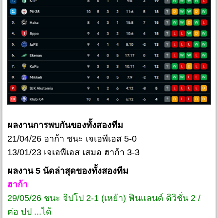
ผลงานการพบกันของทั้งสองทีม
21/04/26 ฮาก้า ชนะ เจเอพีเอส 5-0
13/01/23 เจเอพีเอส เสมอ ฮาก้า 3-3
ผลงาน 5 นัดล่าสุดของทั้งสองทีม
ฮาก้า
29/05/26 ชนะ จิปโป 2-1 (เหย้า) ฟินแลนด์ ดิวิชั่น 2 /
ต่อ ปป ...ได้