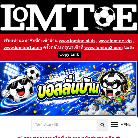
เรียนท่านสมาชิกที่ยังเข้าผ่าน
www.lomtoe.club
,
www.lomtoe.vip
,
www.lomtoe1.com
ครั้งต่อไป กรุณาเข้าที่
www.lomtoe2.com
นะคะ
Copy Link
MENU