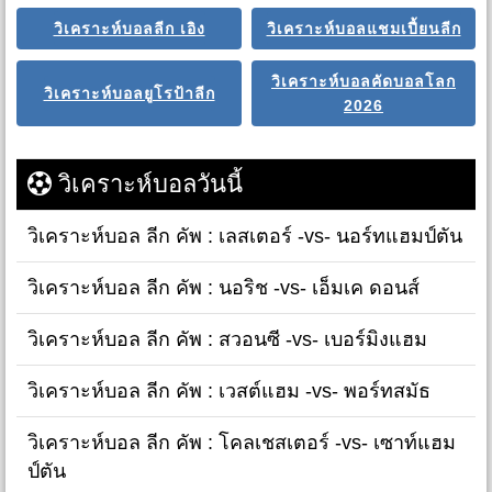
วิเคราะห์บอลลีก เอิง
วิเคราะห์บอลแชมเปี้ยนลีก
วิเคราะห์บอลคัดบอลโลก
วิเคราะห์บอลยูโรป้าลีก
2026
วิเคราะห์บอลวันนี้
วิเคราะห์บอล ลีก คัพ : เลสเตอร์ -vs- นอร์ทแฮมป์ตัน
วิเคราะห์บอล ลีก คัพ : นอริช -vs- เอ็มเค ดอนส์
วิเคราะห์บอล ลีก คัพ : สวอนซี -vs- เบอร์มิงแฮม
วิเคราะห์บอล ลีก คัพ : เวสต์แฮม -vs- พอร์ทสมัธ
วิเคราะห์บอล ลีก คัพ : โคลเชสเตอร์ -vs- เซาท์แฮม
ป์ตัน