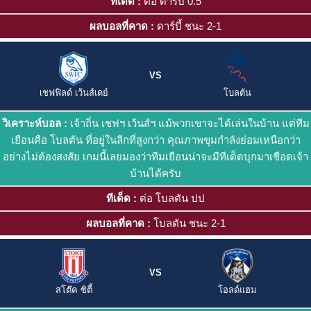
ทีเด็ด :
ต่อ ดาร์บี้ 0.5
ผลบอลที่คาด :
ดาร์บี้ ชนะ 2-1
VS
เชฟฟิลด์ เว้นส์เดย์
โบลตัน
วิเคราะห์บอล :
เจ้าถิ่น เชฟฯ เว้นส์ฯ แม้พวกเขาจะได้เล่นในบ้าน แต่ทีม
เยือนคือ โบลตัน ที่อยู่ในลีกที่สูงกว่า คุณภาพขุมกำลังย่อมเหนือกว่า
อย่างไม่ต้องสงสัย เกมนี้เลยมองว่าทีมเยือนน่าจะมีทีเด็ดบุกมาเชือดเจ้า
บ้านได้ครับ
ทีเด็ด :
ต่อ โบลตัน ปป
ผลบอลที่คาด :
โบลตัน ชนะ 2-1
VS
สโต๊ค ซิตี้
โอลด์แฮม