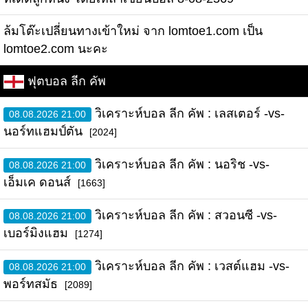
ล้มโต๊ะเปลี่ยนทางเข้าใหม่ จาก lomtoe1.com เป็น
lomtoe2.com นะคะ
ฟุตบอล ลีก คัพ
วิเคราะห์บอล ลีก คัพ : เลสเตอร์ -vs-
08.08.2026 21:00
นอร์ทแฮมป์ตัน
[2024]
วิเคราะห์บอล ลีก คัพ : นอริช -vs-
08.08.2026 21:00
เอ็มเค ดอนส์
[1663]
วิเคราะห์บอล ลีก คัพ : สวอนซี -vs-
08.08.2026 21:00
เบอร์มิงแฮม
[1274]
วิเคราะห์บอล ลีก คัพ : เวสต์แฮม -vs-
08.08.2026 21:00
พอร์ทสมัธ
[2089]