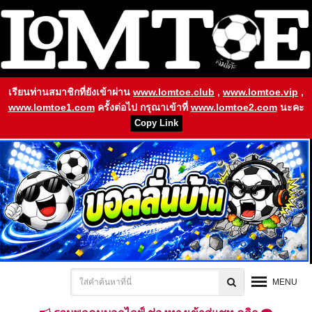
เรียนท่านสมาชิกที่ยังเข้าผ่าน
www.lomtoe.club
,
www.lomtoe.vip
,
www.lomtoe1.com
ครั้งต่อไป กรุณาเข้าที่
www.lomtoe2.com
นะคะ
Copy Link
MENU