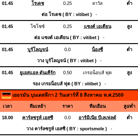
01.45
โรเดช
0.25
ลาวัล
ต่ำ
ต่อ โรเดช ( BY : vitibet )
-
01.45
โซโชซ์
0.25
แซงต์ เอเตียน
สูง
ต่อ แซงต์ เอเตียน ( BY : vitibet )
-
01.45
บูร์โลญจน์
0.0
น็องซี่
ต่ำ
วาง บูร์โลญจน์ ( BY : vitibet )
-
01.45
ยูเอสแอล ดันเคืร์ก
0.50
เกรอน็อบส์ ฟุต
สูง
รอง เกรอน็อบส์ ฟุต ( BY : vitibet )
-
เยอรมัน บุนเดสลีกา 2 วันเสาร์ที่ 8 สิงหาคม พ.ศ.2569
เวลา
ทีมเหย้า
ราคา
ทีมเยือน
สูง/ต่ำ
18.00
คาร์ลซรูห์ เอสซี
0.0
อาร์มีเนีย บีเลเฟลด์
ต่ำ
วาง คาร์ลซรูห์ เอสซี ( BY : sportsmole )
-