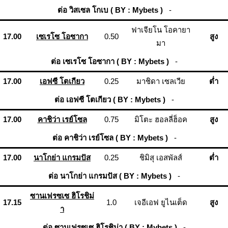
ต่อ วิสเซล โกเบ ( BY : Mybets )
-
ฟาเจียโน โอคายา
17.00
เซเรโซ โอซากา
0.50
สูง
มา
ต่อ เซเรโซ โอซากา ( BY : Mybets )
-
17.00
เอฟซี โตเกียว
0.25
มาชิดา เซลเวีย
ต่ำ
ต่อ เอฟซี โตเกียว ( BY : Mybets )
-
17.00
คาชิว่า เรย์โซล
0.75
มิโตะ ฮอลลี่ฮ็อค
สูง
ต่อ คาชิว่า เรย์โซล ( BY : Mybets )
-
17.00
นาโกย่า แกรมปัส
0.25
ชิมิสุ เอสพัลส์
ต่ำ
ต่อ นาโกย่า แกรมปัส ( BY : Mybets )
-
ซานเฟรซเซ ฮิโรชิม่
17.15
1.0
เจอีเอฟ ยูไนเต็ด
สูง
า
ต่อ ซานเฟรซเซ ฮิโรชิม่า ( BY : Mybets )
-