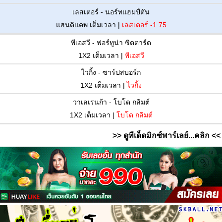
เลสเตอร์ - นอร์ทแฮมป์ตัน
แฮนดิแคพ เต็มเวลา
|
เลสเตอร์ -1.75
พีเอสวี - ฟอร์ทูน่า ซิตตาร์ด
1X2 เต็มเวลา
|
พีเอสวี
ไวกิ้ง - ซาร์ปสบอร์ก
1X2 เต็มเวลา
|
ไวกิ้ง
วาเลเรนก้า - โบโด กลิมต์
1X2 เต็มเวลา
|
โบโด กลิมต์
>> ดูทีเด็ดมิกซ์พาร์เลย์...คลิก <