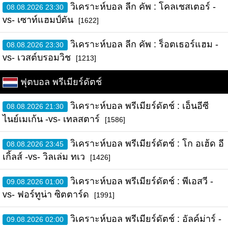
วิเคราะห์บอล ลีก คัพ : โคลเชสเตอร์ -
08.08.2026 23:30
vs- เซาท์แฮมป์ตัน
[1622]
วิเคราะห์บอล ลีก คัพ : ร็อตเธอร์แฮม -
08.08.2026 23:30
vs- เวสต์บรอมวิช
[1213]
ฟุตบอล พรีเมียร์ดัตช์
วิเคราะห์บอล พรีเมียร์ดัตช์ : เอ็นอีซี
08.08.2026 21:30
ไนย์เมเก้น -vs- เทลสตาร์
[1586]
วิเคราะห์บอล พรีเมียร์ดัตช์ : โก อเฮ้ด อี
08.08.2026 23:45
เกิ้ลส์ -vs- วิลเล่ม ทเว
[1426]
วิเคราะห์บอล พรีเมียร์ดัตช์ : พีเอสวี -
09.08.2026 01:00
vs- ฟอร์ทูน่า ซิตตาร์ด
[1991]
วิเคราะห์บอล พรีเมียร์ดัตช์ : อัลค์ม่าร์ -
09.08.2026 02:00