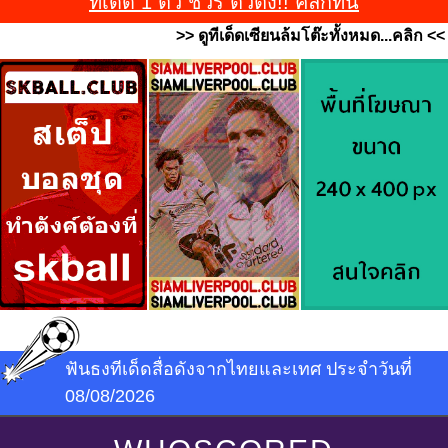
ทีเด็ด 1 ตัว ชัวร์ ตัวตึง!! คลิกที่นี่
>> ดูทีเด็ดเซียนล้มโต๊ะทั้งหมด...คลิก <
ฟันธงทีเด็ดสื่อดังจากไทยและเทศ ประจำวันที่
08/08/2026