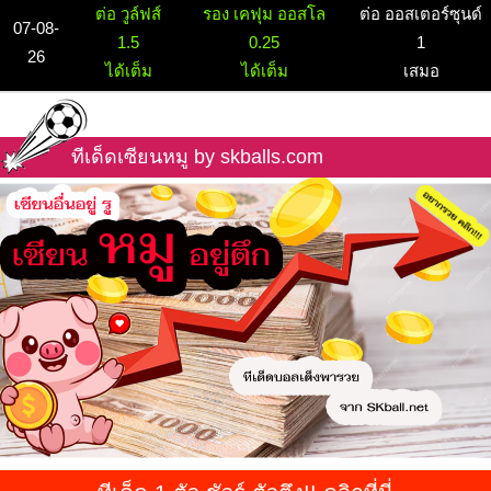
ต่อ วูล์ฟส์
รอง เคฟุม ออสโล
ต่อ ออสเตอร์ซุนด์
07-08-
1.5
0.25
1
26
ได้เต็ม
ได้เต็ม
เสมอ
ทีเด็ดเซียนหมู by skballs.com