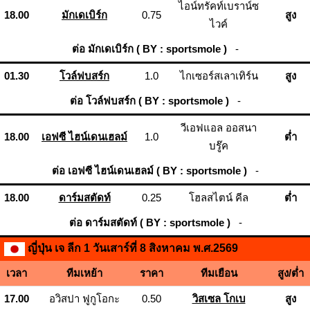
ไอน์ทรัคท์เบราน์ซ
18.00
มักเดเบิร์ก
0.75
สูง
ไวค์
ต่อ มักเดเบิร์ก ( BY : sportsmole )
-
01.30
โวล์ฟบสร์ก
1.0
ไกเซอร์สเลาเทิร์น
สูง
ต่อ โวล์ฟบสร์ก ( BY : sportsmole )
-
วีเอฟแอล ออสนา
18.00
เอฟซี ไฮน์เดนเฮลม์
1.0
ต่ำ
บรู๊ค
ต่อ เอฟซี ไฮน์เดนเฮลม์ ( BY : sportsmole )
-
18.00
ดาร์มสตัดท์
0.25
โฮลสไตน์ คีล
ต่ำ
ต่อ ดาร์มสตัดท์ ( BY : sportsmole )
-
ญี่ปุ่น เจ ลีก 1 วันเสาร์ที่ 8 สิงหาคม พ.ศ.2569
เวลา
ทีมเหย้า
ราคา
ทีมเยือน
สูง/ต่ำ
17.00
อวิสปา ฟูกูโอกะ
0.50
วิสเซล โกเบ
สูง