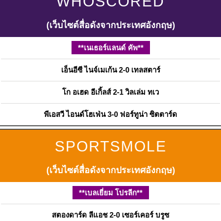
WHOSCORED
(เว็บไซต์สื่อดังจากประเทศอังกฤษ)
**เนเธอร์แลนด์ คัพ**
เอ็นอีซี ไนจ์เมเก้น 2-0 เทลสตาร์
โก อเฮด อีเกิ้ลส์ 2-1 วิลเล่ม ทเว
พีเอสวี ไอนด์โฮเฟ่น 3-0 ฟอร์ทูน่า ซิตตาร์ด
SPORTSMOLE
(เว็บไซต์สื่อดังจากประเทศอังกฤษ)
**เบลเยี่ยม โปรลีก**
สตองดาร์ด ลีแอช 2-0 เซอร์เคอร์ บรูซ