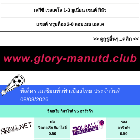
เควีซี เวสเตโล 1-3 ยูเนี่ยน เซนต์ กิลัว
แซงต์ ทรุยด็อง 2-0 ลอมเมล เอสเค
>> ดูกูรูอื่นๆ...คลิก <<
ทีเด็ดรวมเซียนทั่วฟ้าเมืองไทย ประจำวันที่
08/08/2026
วิตอเรีย กิมาไรส์ VS อารัวก้า
ต่อ
รอง
วิคตอเรีย กิมาไรส์
อารัวก้า
0.50
0.50