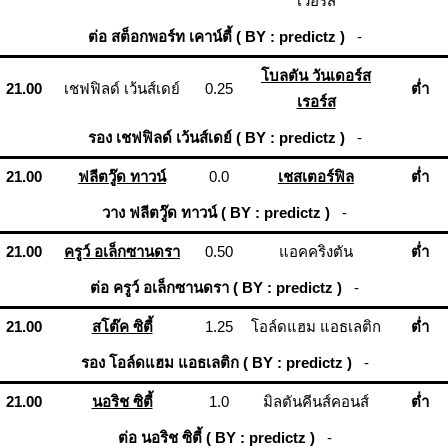
เวอร์ส
ต่อ สต็อกพอร์ท เคาน์ตี้ ( BY : predictz )
-
โบลตัน วันเดอร์ส
21.00
เชฟฟิลด์ เว้นส์เดย์
0.25
ต่ำ
เรอร์ส
รอง เชฟฟิลด์ เว้นส์เดย์ ( BY : predictz )
-
21.00
ฟลีตวู๊ด ทาวน์
0.0
เชสเตอร์ฟิล
ต่ำ
วาง ฟลีตวู๊ด ทาวน์ ( BY : predictz )
-
21.00
ครูว์ อเล็กซานดรา
0.50
แอคคริงตัน
ต่ำ
ต่อ ครูว์ อเล็กซานดรา ( BY : predictz )
-
21.00
สโต๊ค ซิตี้
1.25
โอล์ดแฮม แอธเลติก
ต่ำ
รอง โอล์ดแฮม แอธเลติก ( BY : predictz )
-
21.00
นอริช ซิตี้
1.0
มิลตันคีนส์คอนส์
ต่ำ
ต่อ นอริช ซิตี้ ( BY : predictz )
-