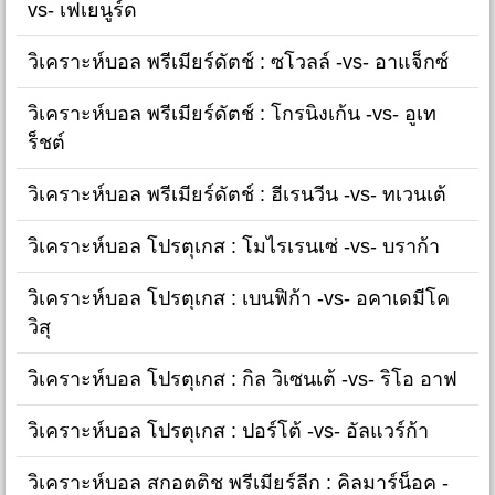
vs- เฟเยนูร์ด
วิเคราะห์บอล พรีเมียร์ดัตช์ : ซโวลล์ -vs- อาแจ็กซ์
วิเคราะห์บอล พรีเมียร์ดัตช์ : โกรนิงเก้น -vs- อูเท
ร็ชต์
วิเคราะห์บอล พรีเมียร์ดัตช์ : ฮีเรนวีน -vs- ทเวนเต้
วิเคราะห์บอล โปรตุเกส : โมไรเรนเซ่ -vs- บราก้า
วิเคราะห์บอล โปรตุเกส : เบนฟิก้า -vs- อคาเดมีโค
วิสุ
วิเคราะห์บอล โปรตุเกส : กิล วิเซนเต้ -vs- ริโอ อาฟ
วิเคราะห์บอล โปรตุเกส : ปอร์โต้ -vs- อัลแวร์ก้า
วิเคราะห์บอล สกอตติช พรีเมียร์ลีก : คิลมาร์น็อค -