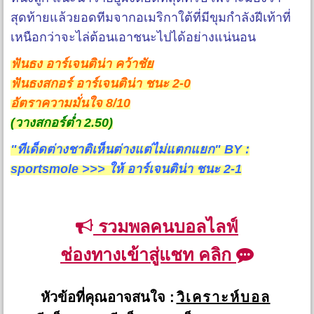
สุดท้ายแล้วยอดทีมจากอเมริกาใต้ที่มีขุมกำลังฝีเท้าที่
เหนือกว่าจะไล่ต้อนเอาชนะไปได้อย่างแน่นอน
ฟันธง อาร์เจนติน่า คว้าชัย
ฟันธงสกอร์ อาร์เจนติน่า ชนะ 2-0
อัตราความมั่นใจ 8/10
(วางสกอร์ต่ำ 2.50)
"ทีเด็ดต่างชาติเห็นต่างแต่ไม่แตกแยก" BY :
sportsmole >>> ให้ อาร์เจนติน่า ชนะ 2-1
รวมพลคนบอลไลฟ์
ช่องทางเข้าสู่แชท คลิก
หัวข้อที่คุณอาจสนใจ :
วิเคราะห์บอล