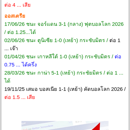
ต่อ 4 ... เสีย
ออสเตรีย
17/06/26 ชนะ จอร์แดน 3-1 (กลาง) ฟุตบอลโลก 2026
/ ต่อ 1.25...ได้
02/06/26 ชนะ ตูนิเซีย 1-0 (เหย้า) กระชับมิตร /
ต่อ 1
... เจ๊า
01/04/26 ชนะ เกาหลีใต้ 1-0 (เหย้า) กระชับมิตร /
ต่อ
0.75 ... ได้ครึ่ง
28/03/26 ชนะ กาน่า 5-1 (เหย้า) กระชัยมิตร / ต่อ 1 ...
ได้
19/11/25 เสมอ บอสเนีย 1-1 (เหย้า) คัดบอลโลก 2026 /
ต่อ 1.5 ... เสีย