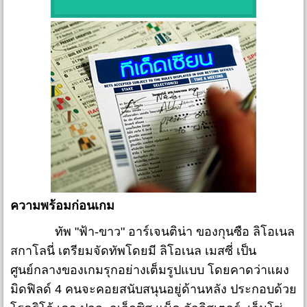
ความพร้อมก่อนเกม
ทัพ "ฟ้า-ขาว" อาร์เจนติน่า ของกุนซือ ลิโอเนล
สกาโลนี่ เตรียมจัดทัพโดยมี ลิโอเนล เมสซี่ เป็น
ศูนย์กลางของเกมรุกอย่างเต็มรูปแบบ โดยคาดว่าแผง
มิดฟิลด์ 4 คนจะคอยสนับสนุนอยู่ด้านหลัง ประกอบด้วย