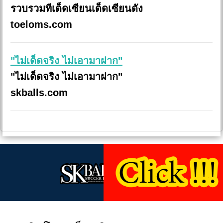
รวบรวมทีเด็ดเซียนเด็ดเซียนดัง
toeloms.com
"ไม่เด็ดจริง ไม่เอามาฝาก"
"ไม่เด็ดจริง ไม่เอามาฝาก"
skballs.com