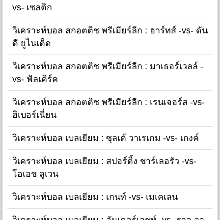
vs- เซลติก
วิเคราะห์บอล สกอตติช พรีเมียร์ลีก : ฮาร์ทส์ -vs- ดัน
ดี ยูไนเต็ด
วิเคราะห์บอล สกอตติช พรีเมียร์ลีก : มาเธอร์เวลล์ -
vs- ฟัลเคิร์ค
วิเคราะห์บอล สกอตติช พรีเมียร์ลีก : เรนเจอร์ส -vs-
ฮิเบอร์เนี่ยน
วิเคราะห์บอล เบลเยียม : ซุลเต้ วาเรเกม -vs- เกงค์
วิเคราะห์บอล เบลเยียม : สปอร์ติ้ง ชาร์เลอรัว -vs-
โอเอช ลูเวน
วิเคราะห์บอล เบลเยียม : เกนท์ -vs- เมเคเลน