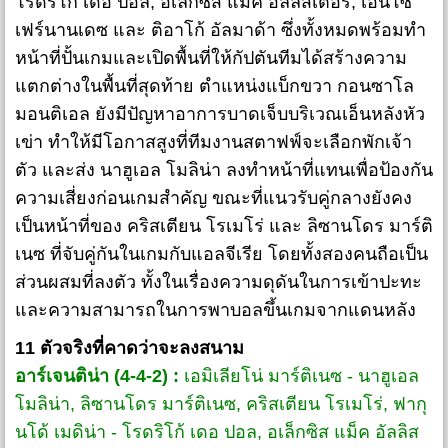
โรดริโก้ เดอ ปอล, อเล็กซิส แม็ค อัลลิสเตอร์, เอ็นโซ่
เฟร์นานเดซ และ ติอาโก้ อัลมาด้า ซึ่งทั้งหมดพร้อมทำ
หน้าที่ปั้นเกมและเปิดพื้นที่ให้กัปตันทีมได้สร้างความ
แตกต่างในพื้นที่สุดท้าย ตำแหน่งแบ็กขวา กอนซาโล
มอนติเอล ยังมีปัญหาอาการบาดเจ็บบริเวณเอ็นหลังหัว
เข่า ทำให้มีโอกาสสูงที่ทีมงานสตาฟฟ์จะเลือกพักเจ้า
ตัว และส่ง นาฮูเอล โมลิน่า ลงทำหน้าที่แทนเพื่อป้องกัน
ความเสี่ยงก่อนเกมสำคัญ ขณะที่แนวรับคู่กลางยังคง
เป็นหน้าที่ของ คริสเตียน โรเมโร่ และ ลิซานโดร มาร์ติ
เนซ ที่จับคู่กันในเกมกับแอลจีเรีย โดยทั้งสองคนถือเป็น
ส่วนผสมที่ลงตัว ทั้งในเรื่องความดุดันในการเข้าปะทะ
และความสามารถในการพาบอลขึ้นเกมจากแดนหลัง
11 ตัวจริงที่คาดว่าจะลงสนาม
อาร์เจนติน่า (4-4-2) :
เอมิเลียโน่ มาร์ติเนซ - นาฮูเอล
โมลิน่า, ลิซานโดร มาร์ติเนซ, คริสเตียน โรเมโร่, ฟากุ
นโด้ เมดิน่า - โรดริโก้ เดอ ปอล, อเล็กซิส แม็ค อัลลิส