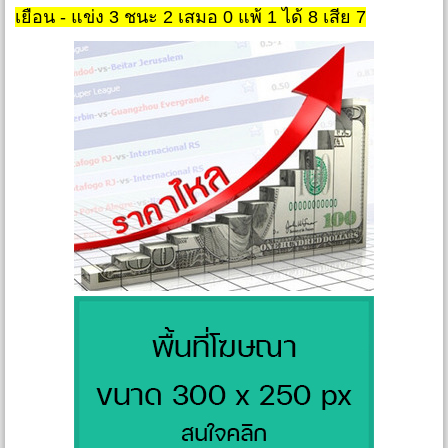
เยือน - แข่ง 3 ชนะ 2 เสมอ 0 แพ้ 1 ได้ 8 เสีย 7