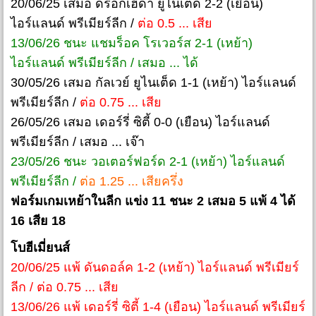
20/06/25 เสมอ ดร็อกเฮด้า ยูไนเต็ด 2-2 (เยือน)
ไอร์แลนด์ พรีเมียร์ลีก /
ต่อ 0.5 ... เสีย
13/06/26 ชนะ แชมร็อค โรเวอร์ส 2-1 (เหย้า)
ไอร์แลนด์ พรีเมียร์ลีก / เสมอ ... ได้
30/05/26 เสมอ กัลเวย์ ยูไนเต็ด 1-1 (เหย้า) ไอร์แลนด์
พรีเมียร์ลีก /
ต่อ 0.75 ... เสีย
26/05/26 เสมอ เดอร์รี่ ซิตี้ 0-0 (เยือน) ไอร์แลนด์
พรีเมียร์ลีก / เสมอ ... เจ๊า
23/05/26 ชนะ วอเตอร์ฟอร์ด 2-1 (เหย้า) ไอร์แลนด์
พรีเมียร์ลีก /
ต่อ 1.25 ... เสียครึ่ง
ฟอร์มเกมเหย้าในลีก แข่ง 11 ชนะ 2 เสมอ 5 แพ้ 4 ได้
16 เสีย 18
โบฮีเมี่ยนส์
20/06/25 แพ้ ดันดอล์ค 1-2 (เหย้า) ไอร์แลนด์ พรีเมียร์
ลีก / ต่อ 0.75 ... เสีย
13/06/26 แพ้ เดอร์รี่ ซิตี้ 1-4 (เยือน) ไอร์แลนด์ พรีเมียร์