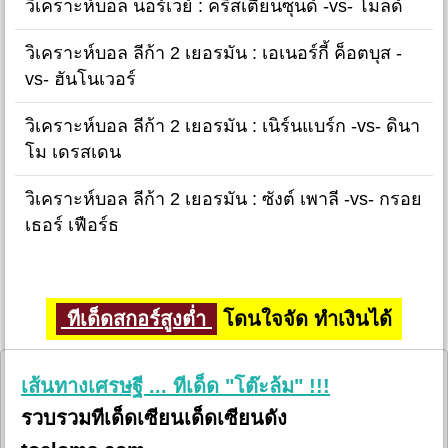
วิเคราะห์บอล นอร์เวย์ : คริสเตียนซุนด์ -vs- โมลด์
วิเคราะห์บอล ลีก้า 2 เยอรมัน : เอเนอร์กี้ ค็อตบุส -
vs- ฮันโนเวอร์
วิเคราะห์บอล ลีก้า 2 เยอรมัน : เนิร์นแบร์ก -vs- ดินา
โม เดรสเดน
วิเคราะห์บอล ลีก้า 2 เยอรมัน : ซังต์ เพาลี -vs- กรอย
เธอร์ เฟือร์ธ
ทีเด็ดสกอร์สูงต่ำ
โดนใจจัด ทำเงินได้
เส้นทางเศรษฐี ... ทีเด็ด "โต๊ะล้ม" !!!
รวบรวมทีเด็ดเซียนเด็ดเซียนดัง