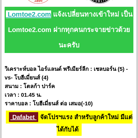
Lomtoe2.com
แจ้งเปลี่ยนทางเข้าใหม่ เป็น
Lomtoe2.com ฝากทุกคนกระจายข่าวด้วย
นะครับ
วิเคราะห์บอล ไอร์แลนด์ พรีเมียร์ลีก : เชลบอร์น (5) -
vs- โบฮีเมี่ยนส์ (4)
สนาม : โตลก้า ปาร์ค
เวลา : 01.45 น.
ราคาบอล : โบฮีเมี่ยนส์ ต่อ เสมอ(-10)
Dafabet
จัดโปรฯแรง สำหรับลูกค้าใหม่ มีแต่
ได้กับได้