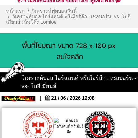
รวมพลคนบอลไลฟ์ ช่องทางเข้าสู่แชท คลิก
หน้าแรก
วิเคราะห์ฟุตบอลวันนี้
วิเคราะห์บอล ไอร์แลนด์ พรีเมียร์ลีก : เชลบอร์น -vs- โบฮี
เมี่ยนส์ : ล้มโต๊ะ Lomtoe
วิเคราะห์บอล ไอร์แลนด์ พรีเมียร์ลีก : เชลบอร์น -
vs- โบฮีเมี่ยนส์
|
21 / 06 / 2026 12:08