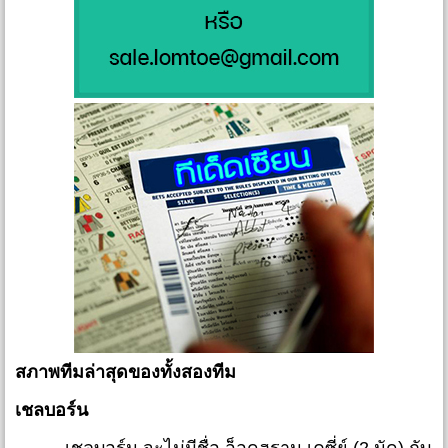
สภาพทีมล่าสุดของทั้งสองทีม
เชลบอร์น