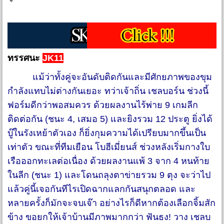
ทรรศนะ
JK11
แม้ว่าทั้งคู่จะอันดับติดกันและมีศักยภาพของขุม
กำลังแทบไม่ต่างกันเยอะ ทว่าเจ้าถิ่น เชลบอร์น ช่วงนี้
ฟอร์มดีกว่าพอสมควร ด้วยผลงานไร้พ่าย 9 เกมลีก
ติดต่อกัน (ชนะ 4, เสมอ 5) และยิงรวม 12 ประตู ยิ่งได้
บู๊ในรังเหย้าตัวเอง ก็ยิ่งกุมความได้เปรียบมากขึ้นเป็น
เท่าตัว ขณะที่ทีมเยือน โบฮีเมี่ยนส์ ช่วงหลังเริ่มกางใบ
เรือออกทะเลต่อเนื่อง ด้วยผลงานแพ้ 3 จาก 4 หนท้าย
ในลีก (ชนะ 1) และโดนถลุงตาข่ายรวม 9 ตุง จะว่าไป
แล้วคู่นี้เจอกันทีไรเปิดฉากแลกกันสนุกตลอด และ
หลายครั้งก็มักจะจบเจ๊า อย่างไรก็ดีหากต้องเลือกจิ้มสัก
ข้าง ขอยกให้เจ้าบ้านมีภาพมากกว่า ฟันธง! วาง เชลบ