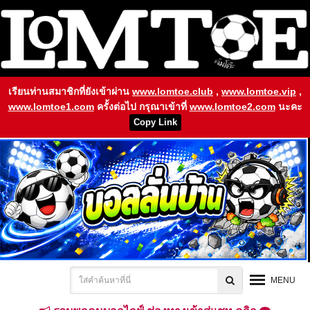
เรียนท่านสมาชิกที่ยังเข้าผ่าน
www.lomtoe.club
,
www.lomtoe.vip
,
www.lomtoe1.com
ครั้งต่อไป กรุณาเข้าที่
www.lomtoe2.com
นะคะ
Copy Link
MENU