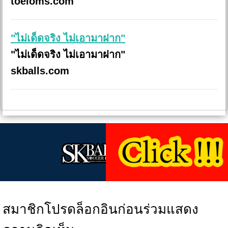
toeloms.com
"ไม่เด็ดจริง ไม่เอามาฝาก"
"ไม่เด็ดจริง ไม่เอามาฝาก"
skballs.com
สมาชิกโปรดล็อกอินก่อนร่วมแสดง