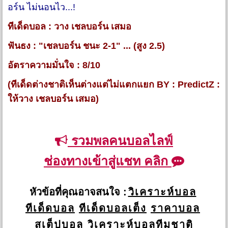
อร์น ไม่นอนไว...!
ทีเด็ดบอล : วาง เชลบอร์น เสมอ
ฟันธง : "เชลบอร์น ชนะ 2-1" ... (สูง 2.5)
อัตราความมั่นใจ : 8/10
(ทีเด็ดต่างชาติเห็นต่างแต่ไม่แตกแยก BY : PredictZ :
ให้วาง เชลบอร์น เสมอ)
รวมพลคนบอลไลฟ์
ช่องทางเข้าสู่แชท คลิก
หัวข้อที่คุณอาจสนใจ :
วิเคราะห์บอล
ทีเด็ดบอล
ทีเด็ดบอลเต็ง
ราคาบอล
สเต็ปบอล
วิเคราะห์บอลทีมชาติ