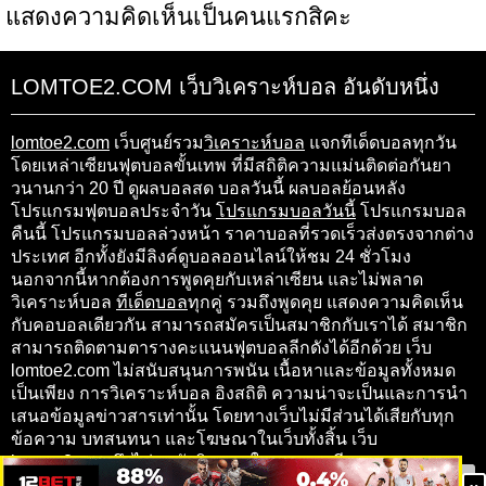
แสดงความคิดเห็นเป็นคนแรกสิคะ
LOMTOE2.COM เว็บวิเคราะห์บอล อันดับหนึ่ง
lomtoe2.com
เว็บศูนย์รวม
วิเคราะห์บอล
แจกทีเด็ดบอลทุกวัน
โดยเหล่าเซียนฟุตบอลขั้นเทพ ที่มีสถิติความแม่นติดต่อกันยา
วนานกว่า 20 ปี ดูผลบอลสด บอลวันนี้ ผลบอลย้อนหลัง
โปรแกรมฟุตบอลประจำวัน
โปรแกรมบอลวันนี้
โปรแกรมบอล
คืนนี้ โปรแกรมบอลล่วงหน้า ราคาบอลที่รวดเร็วส่งตรงจากต่าง
ประเทศ อีกทั้งยังมีลิงค์ดูบอลออนไลน์ให้ชม 24 ชั่วโมง
นอกจากนี้หากต้องการพูดคุยกับเหล่าเซียน และไม่พลาด
วิเคราะห์บอล
ทีเด็ดบอล
ทุกคู่ รวมถึงพูดคุย แสดงความคิดเห็น
กับคอบอลเดียวกัน สามารถสมัครเป็นสมาชิกกับเราได้ สมาชิก
สามารถติดตามตารางคะแนนฟุตบอลลีกดังได้อีกด้วย เว็บ
lomtoe2.com ไม่สนับสนุนการพนัน เนื้อหาและข้อมูลทั้งหมด
เป็นเพียง การวิเคราะห์บอล อิงสถิติ ความน่าจะเป็นและการนำ
เสนอข้อมูลข่าวสารเท่านั้น โดยทางเว็บไม่มีส่วนได้เสียกับทุก
ข้อความ บทสนทนา และโฆษณาในเว็บทั้งสิ้น เว็บ
lomtoe2.com จึงไม่ขอรับผิดชอบในทุกๆ กรณี