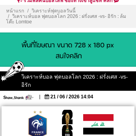
รวมพลคนบอลไลฟ์ ช่องทางเข้าสู่แชท คลิก
หน้าแรก
วิเคราะห์ฟุตบอลวันนี้
วิเคราะห์บอล ฟุตบอลโลก 2026 : ฝรั่งเศส -vs- อิรัก : ล้ม
โต๊ะ Lomtoe
วิเคราะห์บอล ฟุตบอลโลก 2026 : ฝรั่งเศส -vs-
อิรัก
|
21 / 06 / 2026 14:04