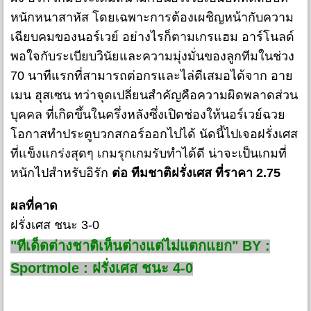
หนักหนาสาหัส โดยเฉพาะการต้องเผชิญหน้ากับความ
เฉียบคมของนอร์เวย์ อย่างไรก็ตามเกรแฮม อาร์โนลด์
พอใจกับระเบียบวินัยและความมุ่งมั่นของลูกทีมในช่วง
70 นาทีแรกที่สามารถต่อกรและไล่ตีเสมอได้จาก อาย
เมน ฮุสเซน ทว่าจุดเปลี่ยนสำคัญคือความผิดพลาดส่วน
บุคคล ที่เกิดขึ้นในครึ่งหลังซึ่งเปิดช่องให้นอร์เวย์ฉวย
โอกาสทำประตูบวกสกอร์ออกไปได้ นัดนี้ไปเจอฝรั่งเศส
ที่แข็งแกร่งสุดๆ เกมรุกเกมรับทำได้ดี น่าจะเป็นเกมที่
หนักไปสำหรับอิรัก
ต่อ ทีมชาติฝรั่งเศส ที่ราคา 2.75
ผลที่คาด
ฝรั่งเศส ชนะ 3-0
"ทีเด็ดต่างชาติเห็นต่างแต่ไม่แตกแยก" BY :
Sportmole : ฝรั่งเศส ชนะ 4-0