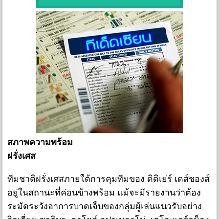
สภาพความพร้อม
ฝรั่งเศส
ทีมชาติฝรั่งเศสภายใต้การคุมทีมของ ดิดิเย่ร์ เดส์ชองส์
อยู่ในสถานะที่ค่อนข้างพร้อม แม้จะมีรายงานว่าต้อง
ระมัดระวังอาการบาดเจ็บของกลุ่มผู้เล่นแนวรับอย่าง