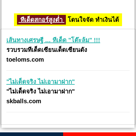
ทีเด็ดสกอร์สูงต่ำ
โดนใจจัด ทำเงินได้
เส้นทางเศรษฐี ... ทีเด็ด "โต๊ะล้ม" !!!
รวบรวมทีเด็ดเซียนเด็ดเซียนดัง
toeloms.com
"ไม่เด็ดจริง ไม่เอามาฝาก"
"ไม่เด็ดจริง ไม่เอามาฝาก"
skballs.com