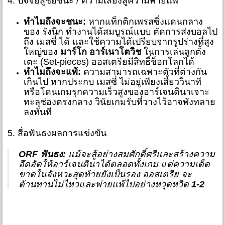
4. ปัจจัยสู่ชัยชนะ / ความเสี่ยงสู่ความพ่ายแพ้
ทำไมถึงจะชนะ:
หากแท็กติกเพรสซิ่งแดนกลาง
ของ รังนิก ทำงานได้สมบูรณ์แบบ ตัดการส่งบอลไป
ถึง เมสซี่ ได้ และใช้ความได้เปรียบจากรูปร่างที่สูง
ใหญ่ของ
มาร์โก อาร์เนาโตวิช
ในการเล่นลูกตั้ง
เตะ (Set-pieces) ออสเตรียมีสิทธิ์ช็อกโลกได้
ทำไมถึงจะแพ้:
ความสามารถเฉพาะตัวที่ต่างกัน
เกินไป หากประกบ เมสซี่ ไม่อยู่เพียงเสี้ยววินาที
หรือโดนเกมรุกความเร็วสูงของอาร์เจนตินาเจาะ
ทะลุช่องตรงกลาง วินัยเกมรับที่วางไว้อาจพังทลาย
ลงทันที
5. สื่อฟันธงผลการแข่งขัน
ORF ฟันธง:
แม้จะสู้อย่างสมศักดิ์ศรีและสร้างความ
อึดอัดให้อาร์เจนตินาได้ตลอดทั้งเกม แต่ความเด็ด
ขาดในจังหวะสุดท้ายยังเป็นรอง ออสเตรีย จะ
ต้านทานไม่ไหวและพ่ายแพ้ไปอย่างหวุดหวิด
1-2