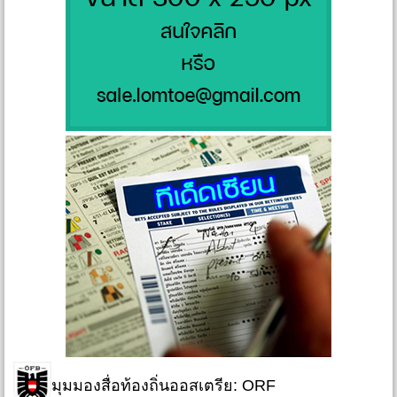
มุมมองสื่อท้องถิ่นออสเตรีย: ORF