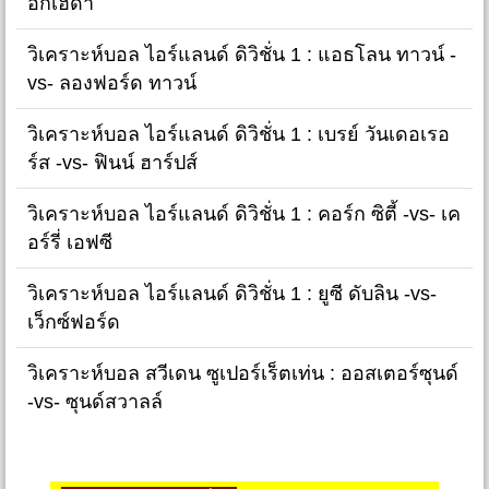
อกเฮด้า
วิเคราะห์บอล ไอร์แลนด์ ดิวิชั่น 1 : แอธโลน ทาวน์ -
vs- ลองฟอร์ด ทาวน์
วิเคราะห์บอล ไอร์แลนด์ ดิวิชั่น 1 : เบรย์ วันเดอเรอ
ร์ส -vs- ฟินน์ ฮาร์ปส์
วิเคราะห์บอล ไอร์แลนด์ ดิวิชั่น 1 : คอร์ก ซิตี้ -vs- เค
อร์รี่ เอฟซี
วิเคราะห์บอล ไอร์แลนด์ ดิวิชั่น 1 : ยูซี ดับลิน -vs-
เว็กซ์ฟอร์ด
วิเคราะห์บอล สวีเดน ซูเปอร์เร็ตเท่น : ออสเตอร์ซุนด์
-vs- ซุนด์สวาลล์