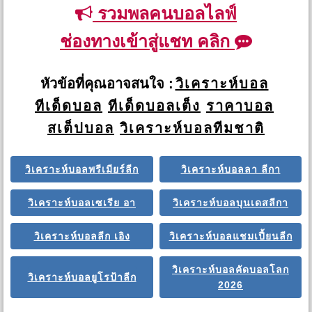
รวมพลคนบอลไลฟ์
ช่องทางเข้าสู่แชท คลิก
หัวข้อที่คุณอาจสนใจ :
วิเคราะห์บอล
ทีเด็ดบอล
ทีเด็ดบอลเต็ง
ราคาบอล
สเต็ปบอล
วิเคราะห์บอลทีมชาติ
วิเคราะห์บอลพรีเมียร์ลีก
วิเคราะห์บอลลา ลีกา
วิเคราะห์บอลเซเรีย อา
วิเคราะห์บอลบุนเดสลีกา
วิเคราะห์บอลลีก เอิง
วิเคราะห์บอลแชมเปี้ยนลีก
วิเคราะห์บอลคัดบอลโลก
วิเคราะห์บอลยูโรป้าลีก
2026