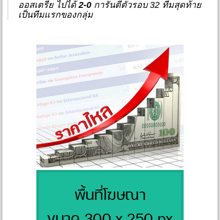
ออสเตรีย ไปได้
2-0
การันตีตั๋วรอบ 32 ทีมสุดท้าย
เป็นทีมแรกของกลุ่ม