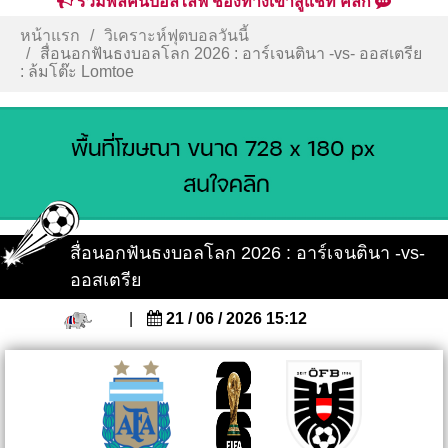
รวมพลคนบอลไลฟ์ ช่องทางเข้าสู่แชท คลิก
หน้าแรก
วิเคราะห์ฟุตบอลวันนี้
สื่อนอกฟันธงบอลโลก 2026 : อาร์เจนตินา -vs- ออสเตรีย
: ล้มโต๊ะ Lomtoe
สื่อนอกฟันธงบอลโลก 2026 : อาร์เจนตินา -vs-
ออสเตรีย
|
21 / 06 / 2026 15:12