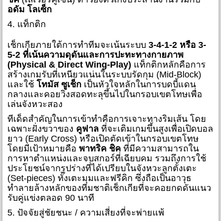
อดัม โลเซ็ก
4. แท็กติก
เช็กเกียภายใต้การทำทีมจะเน้นระบบ
3-4-1-2 หรือ 3-
5-2 ที่เน้นความดุดันและการปะทะทางกายภาพ
(Physical & Direct Wing-Play)
แท็กติกหลักคือการ
สร้างเกมรับที่เหนียวแน่นในระบบรัดกุม (Mid-Block)
และใช้
โทมัส ซูเช็ก
เป็นหัวใจหลักในการบดบี้แดน
กลางและคอยวิ่งสอดทะลุขึ้นไปในกรอบเขตโทษเพื่อ
เล่นจังหวะสอง
ทีเด็ดสำคัญในการเข้าทำคือการเจาะทางริมเส้น โดย
เฉพาะฝั่งขวาของ
คูฟาล
ที่จะเติมเกมขึ้นสูงเพื่อเปิดบอล
ยาว (Early Cross) หรือเปิดตัดเข้าในกรอบเขตโทษ
โดยมีเป้าหมายคือ
พาทริค ชิค
ที่มีความสามารถใน
การหาตำแหน่งและจบสกอร์ที่เฉียบคม รวมถึงการใช้
ประโยชน์จากรูปร่างที่ได้เปรียบในจังหวะลูกตั้งเตะ
(Set-pieces) ทั้งเตะมุมและฟรีคิก ซึ่งถือเป็นอาวุธ
ทำลายล้างหลักของทีมชาติเช็กเกียที่จะคอยกดดันแนว
รับคู่แข่งตลอด 90 นาที
5. ปัจจัยสู่ชัยชนะ / ความเสี่ยงที่จะพ่ายแพ้