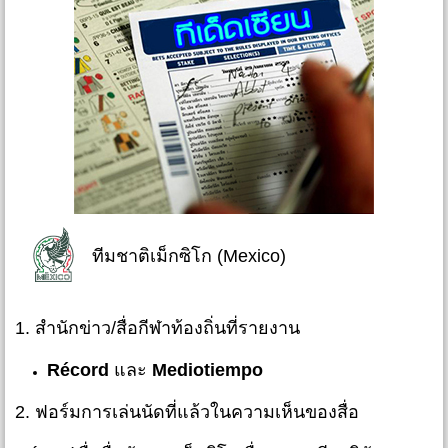
ทีมชาติเม็กซิโก (Mexico)
1. สำนักข่าว/สื่อกีฬาท้องถิ่นที่รายงาน
Récord
และ
Mediotiempo
2. ฟอร์มการเล่นนัดที่แล้วในความเห็นของสื่อ