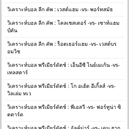
วิเคราะห์บอล ลีก คัพ : เวสต์แฮม -vs- พอร์ทสมัธ
วิเคราะห์บอล ลีก คัพ : โคลเชสเตอร์ -vs- เซาท์แฮม
ป์ตัน
วิเคราะห์บอล ลีก คัพ : ร็อตเธอร์แฮม -vs- เวสต์บร
อมวิช
วิเคราะห์บอล พรีเมียร์ดัตช์ : เอ็นอีซี ไนย์เมเก้น -vs-
เทลสตาร์
วิเคราะห์บอล พรีเมียร์ดัตช์ : โก อเฮ้ด อีเกิ้ลส์ -vs-
วิลเล่ม ทเว
วิเคราะห์บอล พรีเมียร์ดัตช์ : พีเอสวี -vs- ฟอร์ทูน่า ซิ
ตตาร์ด
วิเคราะห์บอล พรีเมียร์ดัตช์ : อัลค์ม่าร์ -vs- เดน ฮาก