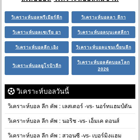
วิเคราะห์บอลพรีเมียร์ลีก
วิเคราะห์บอลลา ลีกา
วิเคราะห์บอลเซเรีย อา
วิเคราะห์บอลบุนเดสลีกา
วิเคราะห์บอลลีก เอิง
วิเคราะห์บอลแชมเปี้ยนลีก
วิเคราะห์บอลคัดบอลโลก
วิเคราะห์บอลยูโรป้าลีก
2026
วิเคราะห์บอลวันนี้
วิเคราะห์บอล ลีก คัพ : เลสเตอร์ -vs- นอร์ทแฮมป์ตัน
วิเคราะห์บอล ลีก คัพ : นอริช -vs- เอ็มเค ดอนส์
วิเคราะห์บอล ลีก คัพ : สวอนซี -vs- เบอร์มิงแฮม