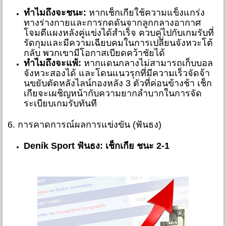
ทำไมถึงจะชนะ:
หากเช็กเกียใช้ความแข็งแกร่ง
ทางร่างกายและการกดดันจากลูกกลางอากาศ
โจมตีแผงหลังคู่แข่งได้สำเร็จ ควบคู่ไปกับเกมรับที่
รัดกุมและมีความเฉียบคมในการเปลี่ยนจังหวะโต้
กลับ พวกเขามีโอกาสเบียดคว้าชัยได้
ทำไมถึงจะแพ้:
หากแดนกลางไม่สามารถเก็บบอล
จังหวะสองได้ และโดนแนวรุกที่มีความเร็วจัดจ้า
นขยับตัดหลังไลน์กองหลัง 3 ตัวที่ค่อนข้างช้า เช็ก
เกียจะเผชิญหน้ากับความยากลำบากในการจัด
ระเบียบเกมรับทันที
6. การคาดการณ์ผลการแข่งขัน (ฟันธง)
Deník Sport ฟันธง:
เช็กเกีย ชนะ 2-1