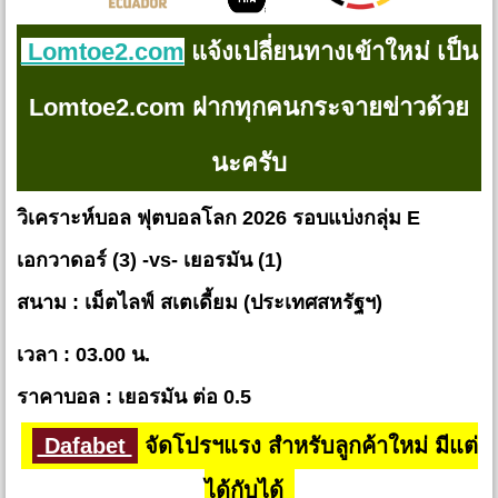
Lomtoe2.com
แจ้งเปลี่ยนทางเข้าใหม่ เป็น
Lomtoe2.com ฝากทุกคนกระจายข่าวด้วย
นะครับ
วิเคราะห์บอล ฟุตบอลโลก 2026 รอบแบ่งกลุ่ม E
เอกวาดอร์ (3) -vs- เยอรมัน (1)
สนาม : เม็ตไลฟ์ สเตเดี้ยม (ประเทศสหรัฐฯ)
เวลา : 03.00 น.
ราคาบอล : เยอรมัน ต่อ 0.5
Dafabet
จัดโปรฯแรง สำหรับลูกค้าใหม่ มีแต่
ได้กับได้