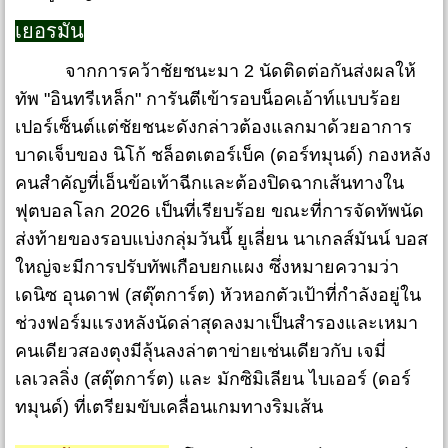
เยอรมัน
จากการคว้าชัยชนะมา 2 นัดติดต่อกันส่งผลให้
ทัพ "อินทรีเหล็ก" การันตีเข้ารอบน็อคเอ้าท์แบบร้อย
เปอร์เซ็นต์แต่ชัยชนะดังกล่าวต้องแลกมาด้วยอาการ
บาดเจ็บของ นิโก้ ชล็อตเตอร์เบ็ค (ดอร์ทมุนด์) กองหลัง
คนสำคัญที่เอ็นข้อเท้าฉีกและต้องปิดฉากเส้นทางใน
ฟุตบอลโลก 2026 เป็นที่เรียบร้อย ขณะที่การจัดทัพนัด
ส่งท้ายของรอบแบ่งกลุ่มวันนี้ ยูเลี่ยน นาเกลส์มันน์ บอส
ใหญ่จะมีการปรับทัพเกือบยกแผง ซึ่งหมายความว่า
เดนิซ อุนดาฟ (สตุ๊ตการ์ต) หัวหอกตัวเป้าที่กำลังอยู่ใน
ช่วงฟอร์มแรงหลังนัดล่าสุดลงมาเป็นสำรองและเหมา
คนเดียวสองตุงมีลุ้นลงล่าตาข่ายเช่นเดียวกับ เจมี่
เลเวลลิ่ง (สตุ๊ตการ์ต) และ มักซิมิเลียน ไบเออร์ (ดอร์
ทมุนด์) ที่เตรียมขับเคลื่อนเกมทางริมเส้น