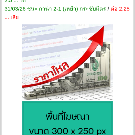
2.5 ... ได้
31/03/26 ชนะ กาน่า 2-1 (เหย้า) กระชับมิตร
/
ต่อ 2.25
... เสีย