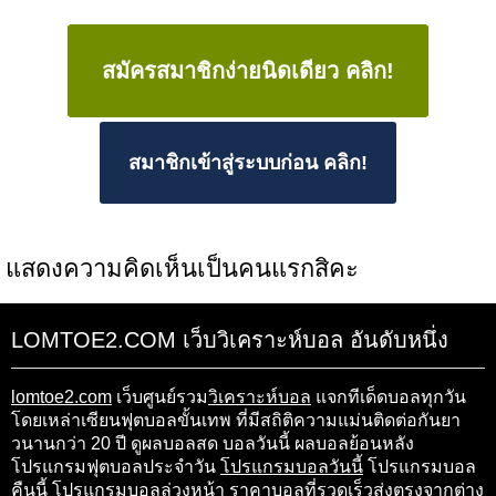
สมัครสมาชิกง่ายนิดเดียว คลิก!
สมาชิกเข้าสู่ระบบก่อน คลิก!
แสดงความคิดเห็นเป็นคนแรกสิคะ
LOMTOE2.COM เว็บวิเคราะห์บอล อันดับหนึ่ง
lomtoe2.com
เว็บศูนย์รวม
วิเคราะห์บอล
แจกทีเด็ดบอลทุกวัน
โดยเหล่าเซียนฟุตบอลขั้นเทพ ที่มีสถิติความแม่นติดต่อกันยา
วนานกว่า 20 ปี ดูผลบอลสด บอลวันนี้ ผลบอลย้อนหลัง
โปรแกรมฟุตบอลประจำวัน
โปรแกรมบอลวันนี้
โปรแกรมบอล
คืนนี้ โปรแกรมบอลล่วงหน้า ราคาบอลที่รวดเร็วส่งตรงจากต่าง