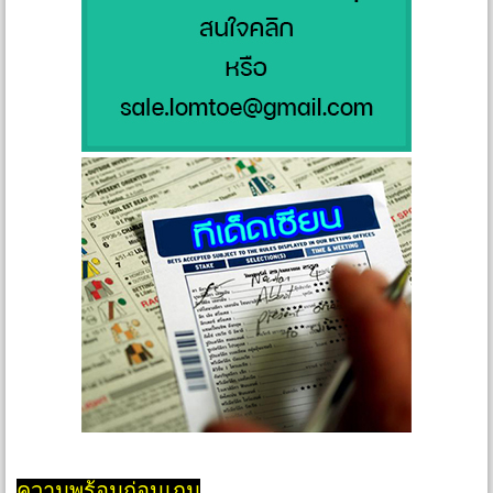
ความพร้อมก่อนเกม