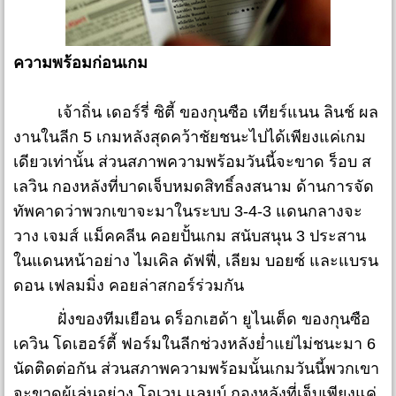
ความพร้อมก่อนเกม
เจ้าถิ่น เดอร์รี่ ซิตี้ ของกุนซือ เทียร์แนน ลินช์ ผล
งานในลีก 5 เกมหลังสุดคว้าชัยชนะไปได้เพียงแค่เกม
เดียวเท่านั้น ส่วนสภาพความพร้อมวันนี้จะขาด ร็อบ ส
เลวิน กองหลังที่บาดเจ็บหมดสิทธิ์ลงสนาม ด้านการจัด
ทัพคาดว่าพวกเขาจะมาในระบบ 3-4-3 แดนกลางจะ
วาง เจมส์ แม็คคลีน คอยปั้นเกม สนับสนุน 3 ประสาน
ในแดนหน้าอย่าง ไมเคิล ดัฟฟี่, เลียม บอยซ์ และแบรน
ดอน เฟลมมิ่ง คอยล่าสกอร์ร่วมกัน
ฝั่งของทีมเยือน ดร็อกเฮด้า ยูไนเต็ด ของกุนซือ
เควิน โดเฮอร์ตี้ ฟอร์มในลีกช่วงหลังย่ำแย่ไม่ชนะมา 6
นัดติดต่อกัน ส่วนสภาพความพร้อมนั้นเกมวันนี้พวกเขา
จะขาดผู้เล่นอย่าง โอเวน แลมบ์ กองหลังที่เจ็บเพียงแค่