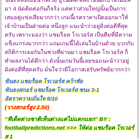
ขณะที่ทีมเยือน กัลเวย์ ยูไนเต็ด ผลงานนอกบ้านไม่แพ้
มา 4 นัดติดต่อกันก็จริง แต่ทว่าส่วนใหญ่นั้นเป็นการ
เสมอคู่แข่งเสียมากกว่า เกมนี้เรตราคาเปิดออกมาให้
เจ้าบ้านเป็นฝ่ายต่อ หนึ่งลูก แนะนำว่าอยู่ฝั่งต่อดีที่สุด
ครับ เพราะมองว่า แชมร็อค โรเวอร์ส เป็นทีมที่มีความ
แข็งแกร่งมากกว่า แถมเกมนี้ได้เล่นในบ้านด้วย บวกกับ
สถิติการเจอกันในช่วงที่ผ่านมา แชมร็อค โรเวอร์ส ก็
ทำผลงานได้ดีกว่า ดังนั้นเกมวันนี้เลยขอแนะนำว่าอยู่
ฝั่งต่อดีที่สุดครับ มั่นใจว่ามีโอกาสเฮรับทรัพย์มากกว่า
ฟันธง แชมร็อค โรเวอร์ส คว้าชัย
ฟันธงสกอร์ แชมร็อค โรเวอร์ส ชนะ 3-1
อัตราความมั่นใจ 8/10
(วางสกอร์สูง 2.50)
"ทีเด็ดต่างชาติเห็นต่างแต่ไม่แตกแยก" BY :
footballpredictions.net >>> ให้ต่อ แชมร็อค โรเวอร์
ส 1