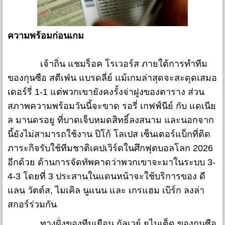
ความพร้อมก่อนเกม
เจ้าถิ่น แชมร็อค โรเวอร์ส ภายใต้การทำทีม
ของกุนซือ สตีเฟ่น แบรดลี่ย์ เเม้เกมล่าสุดจะสะดุดเสมอ
เดอร์รี่ 1-1 แต่พวกเขายังคงรั้งจ่าฝูงของตาราง ส่วน
สภาพความพร้อมวันนี้จะขาด รอรี่ เกฟฟ์นีย์ กับ แดเนีย
ล มานดรอยู ที่บาดเจ็บหมดสิทธิ์ลงสนาม และนอกจาก
นี้ยังไม่สามารถใช้งาน ปิโก้ โลเปส เซ็นเตอร์แบ็กที่ติด
ภาระกิจรับใช้ทีมชาติเคปเวิร์ดในศึกฟุตบอลโลก 2026
อีกด้วย ด้านการจัดทัพคาดว่าพวกเขาจะมาในระบบ 3-
4-3 โดยที่ 3 ประสานในแดนหน้าจะใช้บริการของ ดี
แลน วัตต์ส, ไมเคิล นูแนน และ เกรแฮม เบิร์ก ลงล่า
สกอร์ร่วมกัน
ทางฝั่งของทีมเยือน กัลเวย์ ยูไนเต็ด ของกุนซือ