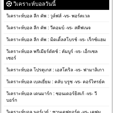
วิเคราะห์บอลวันนี้
วิเคราะห์บอล ลีก คัพ : วูล์ฟส์ -vs- พอร์ตเวล
วิเคราะห์บอล ลีก คัพ : วีคอมบ์ -vs- สตีฟเนจ
วิเคราะห์บอล ลีก คัพ : มิดเดิ้ลสโบรช์ -vs- เร็กซ์แฮม
วิเคราะห์บอล พรีเมียร์ดัตช์ : คัมบูร์ -vs- เอ็กเซล
เซอร์
วิเคราะห์บอล โปรตุเกส : เอสโตริล -vs- ฟามาลิเกา
วิเคราะห์บอล เบลเยี่ยม : คลับ บรูซ -vs- คอร์ไทรย์ค
วิเคราะห์บอล เดนมาร์ก : ซอนเดอร์ยิสเก้ -vs- วี
บอร์ก
วิเคราะห์บอล นอร์เวย์ : ซานเดฟยอร์ด -vs- เคฟุม