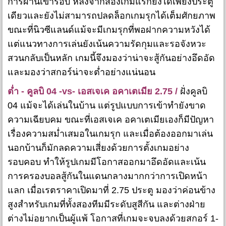
การผ่านเข้ารอบ หลังจากสองเกมแรกยิงได้เพียงประตู
เดียวและยังไม่สามารถปลดล็อกเกมรุกได้เต็มศักยภาพ
ขณะที่นิวซีแลนด์แม้จะมีเกมรุกที่พอฝากความหวังได้
แต่แนวทางการเล่นยังเน้นความรัดกุมและรอจังหวะ
สวนกลับเป็นหลัก เกมนี้จึงมองว่าน่าจะสู้กันอย่างอึดอัด
และมองว่าสกอร์น่าจะต่ำอย่างแน่นอน
ต่ำ - คูลบิ 04 -vs- เอสเจเค อคาเตเมีย 2.75 /
ฝั่งคูลบิ
04 แม้จะได้เล่นในบ้าน แต่รูปแบบการเข้าทำยังขาด
ความเฉียบคม ขณะที่เอสเจเค อคาเตเมียเองก็มีปัญหา
เรื่องความสม่ำเสมอในเกมรุก และเมื่อต้องออกมาเล่น
นอกบ้านก็มักลดความเสี่ยงด้วยการตั้งเกมอย่าง
รอบคอบ ทำให้รูปเกมมีโอกาสออกมาอึดอัดและเน้น
การครองบอลสู้กันในแดนกลางมากกว่าการเปิดหน้า
แลก เมื่อเรตราคาเปิดมาที่ 2.75 ประตู มองว่าค่อนข้าง
สูงสำหรับเกมที่ทั้งสองทีมมีระดับสูสีกัน และต่างฝ่าย
ต่างไม่อยากเป็นผู้แพ้ โอกาสที่เกมจะจบลงด้วยสกอร์ 1-