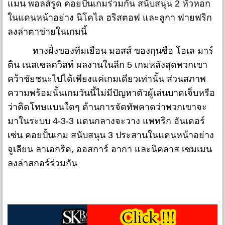
แมน พอลส์รูด คอยปั้นเกมร่วมกัน สนับสนุน 2 หัวหอก
ในแดนหน้าอย่าง นิโคไล ฮริสตอฟ และลูกา ฟายฟริก
ลงล่าตาข่ายในเกมนี้
ทางฝั่งของทีมเยือน มอสส์ ของกุนซือ โอเล มาร์
ติน เนสเซลควิสท์ ผลงานในลีก 5 เกมหลังสุดพวกเขา
คว้าชัยชนะไปได้เพียงแค่เกมเดียวเท่านั้น ส่วนสภาพ
ความพร้อมนั้นเกมวันนี้ไม่มีปัญหาตัวผู้เล่นบาดเจ็บหรือ
ว่าติดโทษแบนใดๆ ด้านการจัดทัพคาดว่าพวกเขาจะ
มาในระบบ 4-3-3 แดนกลางจะวาง แพทริก อันเดอร์
เซ่น คอยปั้นเกม สนับสนุน 3 ประสานในแดนหน้าอย่าง
จูเลียน ลาเอกริด, ออสการ์ อากา และนิคลาส เซมเมน
ลงล่าสกอร์ร่วมกัน