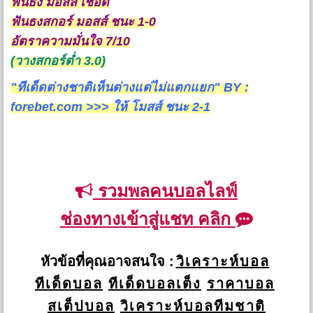
ฟันธง มอสส์ เชือด
ฟันธงสกอร์ มอสส์ ชนะ 1-0
อัตราความมั่นใจ 7/10
(วางสกอร์ต่ำ 3.0)
"ทีเด็ดต่างชาติเห็นต่างแต่ไม่แตกแยก" BY :
forebet.com >>> ให้ โมสส์ ชนะ 2-1
รวมพลคนบอลไลฟ์
ช่องทางเข้าสู่แชท คลิก
หัวข้อที่คุณอาจสนใจ :
วิเคราะห์บอล
ทีเด็ดบอล
ทีเด็ดบอลเต็ง
ราคาบอล
สเต็ปบอล
วิเคราะห์บอลทีมชาติ