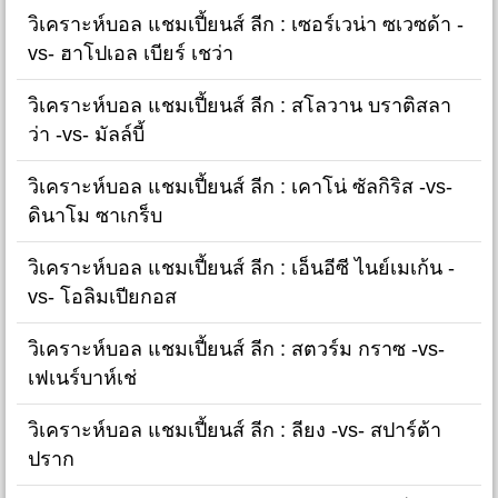
วิเคราะห์บอล แชมเปี้ยนส์ ลีก : เซอร์เวน่า ซเวซด้า -
vs- ฮาโปเอล เบียร์ เชว่า
วิเคราะห์บอล แชมเปี้ยนส์ ลีก : สโลวาน บราติสลา
ว่า -vs- มัลล์บี้
วิเคราะห์บอล แชมเปี้ยนส์ ลีก : เคาโน่ ซัลกิริส -vs-
ดินาโม ซาเกร็บ
วิเคราะห์บอล แชมเปี้ยนส์ ลีก : เอ็นอีซี ไนย์เมเก้น -
vs- โอลิมเปียกอส
วิเคราะห์บอล แชมเปี้ยนส์ ลีก : สตวร์ม กราซ -vs-
เฟเนร์บาห์เช่
วิเคราะห์บอล แชมเปี้ยนส์ ลีก : ลียง -vs- สปาร์ต้า
ปราก