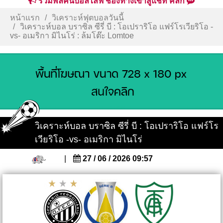
รวมพลคนบอลไลฟ์ ช่องทางเข้าสู่แชท คลิก
หน้าแรก
วิเคราะห์ฟุตบอลวันนี้
วิเคราะห์บอล บราซิล ซีรี่ บี : โอเปราริโอ แฟร์โรเวียริโอ -
vs- อเมริกา มิไนโร่ : ล้มโต๊ะ Lomtoe
วิเคราะห์บอล บราซิล ซีรี่ บี : โอเปราริโอ แฟร์โร
เวียริโอ -vs- อเมริกา มิไนโร่
|
27 / 06 / 2026 09:57