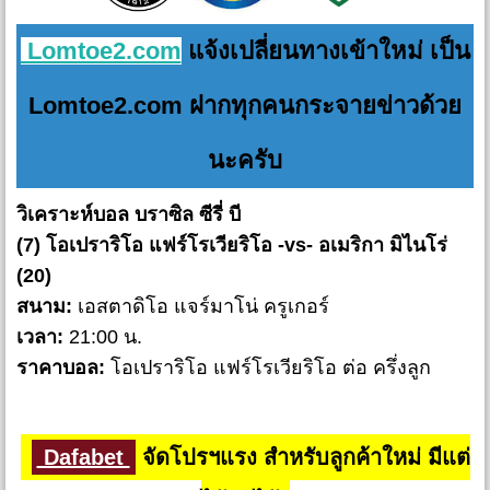
Lomtoe2.com
แจ้งเปลี่ยนทางเข้าใหม่ เป็น
Lomtoe2.com ฝากทุกคนกระจายข่าวด้วย
นะครับ
วิเคราะห์บอล บราซิล ซีรี่ บี
(7) โอเปราริโอ แฟร์โรเวียริโอ -vs- อเมริกา มิไนโร่
(20)
สนาม:
เอสตาดิโอ แจร์มาโน่ ครูเกอร์
เวลา:
21:00 น.
ราคาบอล:
โอเปราริโอ แฟร์โรเวียริโอ ต่อ ครึ่งลูก
Dafabet
จัดโปรฯแรง สำหรับลูกค้าใหม่ มีแต่