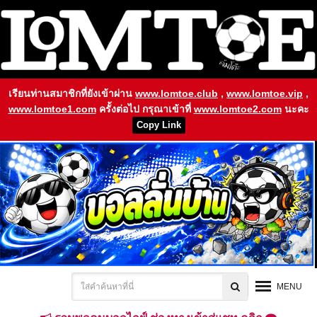
เรียนท่านสมาชิกที่ยังเข้าผ่าน
www.lomtoe.club
,
www.lomtoe.vip
,
www.lomtoe1.com
ครั้งต่อไป กรุณาเข้าที่
www.lomtoe2.com
นะคะ
Copy Link
MENU