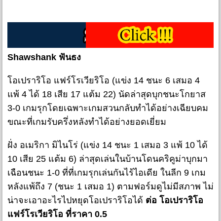
Shawshank ฟันธง
โอเปราริโอ แฟร์โรเวียริโอ (แข่ง 14 ชนะ 6 เสมอ 4
แพ้ 4 ได้ 18 เสีย 17 แต้ม 22) นัดล่าสุดบุกชนะโกยาส
3-0 เกมรุกโดยเฉพาะเกมสวนกลับทำได้อย่างเฉียบคม
ขณะที่เกมรับครึ่งหลังทำได้อย่างยอดเยี่ยม
ฝั่ง อเมริกา มิไนโร่ (แข่ง 14 ชนะ 1 เสมอ 3 แพ้ 10 ได้
10 เสีย 25 แต้ม 6) ล่าสุดเล่นในบ้านโดนคริคูม่าบุกมา
เฉือนชนะ 1-0 ที่ที่เกมรุกเล่นกันไร้ไอเดีย ในลีก 9 เกม
หลังแพ้ถึง 7 (ชนะ 1 เสมอ 1) ตามฟอร์มดูไม่มีสภาพ ไม่
น่าจะเอาอะไรไปหยุดโอเปราริโอได้
ต่อ โอเปราริโอ
แฟร์โรเวียริโอ ที่ราคา 0.5