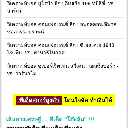
วิเคราะห์บอล ยูโรป้า ลีก : อิเบเรีย 199 ทบิลิซี่ -vs-
ลาร์เน่
วิเคราะห์บอล คอนเฟอเรนซ์ ลีก : อพอลลอน ลิมาส
ซอล -vs- บรานน์
วิเคราะห์บอล คอนเฟอเรนซ์ ลีก : ซีเอสเคเอ 1948
โซเฟีย -vs- พานาธิไนกอส
วิเคราะห์บอล ซูเปอร์เร็ตเท่น สวีเดน : เฮลซิงบอร์ก -
vs- วาร์นาโม
ทีเด็ดสกอร์สูงต่ำ
โดนใจจัด ทำเงินได้
เส้นทางเศรษฐี ... ทีเด็ด "โต๊ะล้ม" !!!