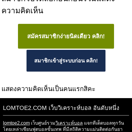
ความคิดเห็น
สมัครสมาชิกง่ายนิดเดียว คลิก!
สมาชิกเข้าสู่ระบบก่อน คลิก!
แสดงความคิดเห็นเป็นคนแรกสิคะ
LOMTOE2.COM เว็บวิเคราะห์บอล อันดับหนึ่ง
lomtoe2.com
เว็บศูนย์รวม
วิเคราะห์บอล
แจกทีเด็ดบอลทุกวัน
โดยเหล่าเซียนฟุตบอลขั้นเทพ ที่มีสถิติความแม่นติดต่อกันยา