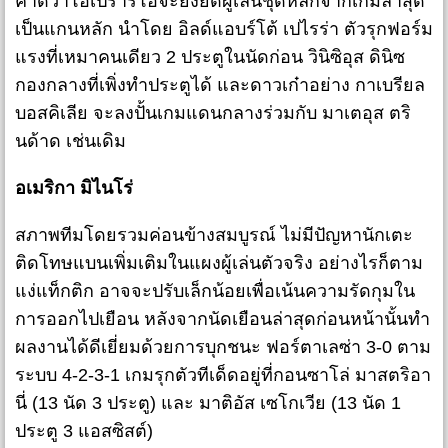
คาดว่าโอเปราริโอจะยังยึดผู้เล่นชุดหลักจากเกมล่าสุด
เป็นแกนหลัก นำโดย อิลด์แอบร์โต้ เปไรร่า ตัวรุกฟอร์ม
แรงที่เหมาคนเดียว 2 ประตูในนัดก่อน วินิซิอุส ดินิซ
กองกลางที่เพิ่งทำประตูได้ และดาวเก๋าอย่าง กาเบรียล
บอสคิเลีย จะลงปั้นเกมแดนกลางร่วมกับ มาเตอุส ตริ
นด้าด เช่นเดิม
อเมริกา มิไนโร่
สภาพทีมโดยรวมค่อนข้างสมบูรณ์ ไม่มีปัญหานักเตะ
ติดโทษแบนเพิ่มเติมในแผงผู้เล่นตัวจริง อย่างไรก็ตาม
แง่แท็กติก อาจจะปรับเล็กน้อยเพื่อเน้นความรัดกุมใน
การออกไปเยือน หลังจากนัดเยือนล่าสุดก่อนหน้านั้นทำ
ผลงานได้ดีเยี่ยมด้วยการบุกชนะ ฟอร์ตาเลซ่า 3-0 ตาม
ระบบ 4-2-3-1 เกมรุกตัวทีเด็ดอยู่ที่กอนซาโล่ มาสตริอา
นี่ (13 นัด 3 ประตู) และ มาติอัส เซโกเวีย (13 นัด 1
ประตู 3 แอสซิสต์)