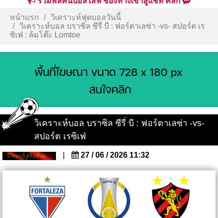
รวมพลคนบอลไลฟ์ ช่องทางเข้าสู่แชท คลิก
หน้าแรก
วิเคราะห์ฟุตบอลวันนี้
วิเคราะห์บอล บราซิล ซีรี่ บี : ฟอร์ตาเลซ่า -vs- สปอร์ต เร
ซิเฟ่ : ล้มโต๊ะ Lomtoe
วิเคราะห์บอล บราซิล ซีรี่ บี : ฟอร์ตาเลซ่า -vs-
สปอร์ต เรซิเฟ่
|
27 / 06 / 2026 11:32