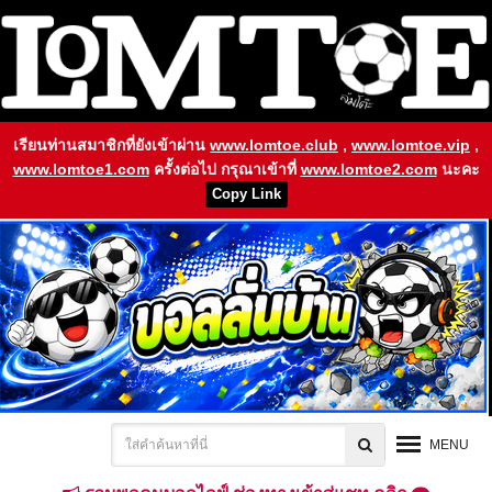
เรียนท่านสมาชิกที่ยังเข้าผ่าน
www.lomtoe.club
,
www.lomtoe.vip
,
www.lomtoe1.com
ครั้งต่อไป กรุณาเข้าที่
www.lomtoe2.com
นะคะ
Copy Link
MENU