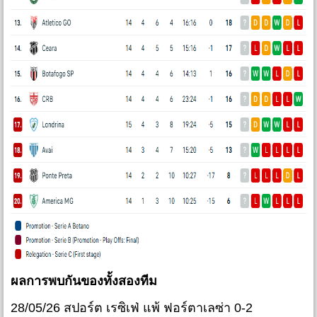
ผลการพบกันของทั้งสองทีม
28/05/26 สปอร์ต เรซิเฟ่ แพ้ ฟอร์ตาเลซ่า 0-2