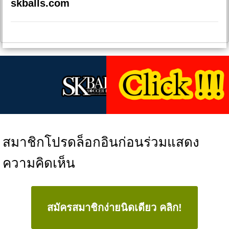
skballs.com
สมาชิกโปรดล็อกอินก่อนร่วมแสดง
ความคิดเห็น
สมัครสมาชิกง่ายนิดเดียว คลิก!