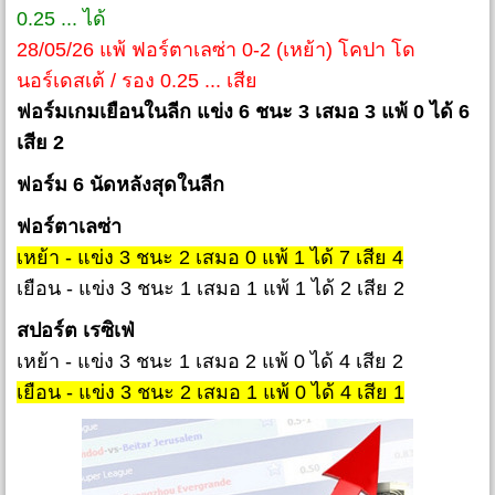
0.25 ... ได้
28/05/26 แพ้ ฟอร์ตาเลซ่า 0-2 (เหย้า) โคปา โด
นอร์เดสเต้ / รอง 0.25 ... เสีย
ฟอร์มเกมเยือนในลีก แข่ง 6 ชนะ 3 เสมอ 3 แพ้ 0 ได้ 6
เสีย 2
ฟอร์ม 6 นัดหลังสุดในลีก
ฟอร์ตาเลซ่า
เหย้า - แข่ง 3 ชนะ 2 เสมอ 0 แพ้ 1 ได้ 7 เสีย 4
เยือน - แข่ง 3 ชนะ 1 เสมอ 1 แพ้ 1 ได้ 2 เสีย 2
สปอร์ต เรซิเฟ่
เหย้า - แข่ง 3 ชนะ 1 เสมอ 2 แพ้ 0 ได้ 4 เสีย 2
เยือน - แข่ง 3 ชนะ 2 เสมอ 1 แพ้ 0 ได้ 4 เสีย 1