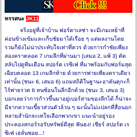
ทรรศนะ
JK11
จริงอยู่ที่เจ้าบ้าน ฟอร์ตาเลซ่า จะมีเกมเหย้าที่
ค่อนข้างเข้มและเก็บชัยมาได้เรื่อย ๆ แต่ผลงานโดย
รวมก็ยังไม่น่าประทับใจเท่าที่ควร ด้วยการกำชัยเพียง
สองคราตลอด 7 เกมลีกที่ผ่านมา (เสมอ 2, แพ้ 3) ตัด
สลับไปดูทีมเยือน สปอร์ต เรซิเฟ่ ที่มาพร้อมกับฟอร์มสุด
เฉียบตลอด 13 เกมลีกท้าย ด้วยการพ่ายเพียงคราเดียว
เท่านั้น (ชนะ 6, เสมอ 6) แถมสถิติในฐานะอาคันตุกะก็
ไร้พ่ายรวด 6 หนซ้อนในลีกอีกด้วย (ชนะ 3, เสมอ 3)
บอกเลยว่าการก้าวขึ้นมาอยู่เบอร์สามของลีกได้ ก็น่าจะ
มีจากความเขี้ยวส่วนตัวล้วน ๆ ฉะนั้นไม่แปลกที่สื่อนอก
หลายสำนักจะเทใจเลือกพวกเขา แนะนำอยู่รอง
ประคองสกอร์รอรับทรัพย์ดีสุด ฟันธง! เชียร์ สปอร์ต เร
ซิเฟ่ เฮลั่นซอย...!