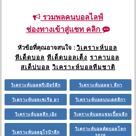
รวมพลคนบอลไลฟ์
ช่องทางเข้าสู่แชท คลิก
หัวข้อที่คุณอาจสนใจ :
วิเคราะห์บอล
ทีเด็ดบอล
ทีเด็ดบอลเต็ง
ราคาบอล
สเต็ปบอล
วิเคราะห์บอลทีมชาติ
วิเคราะห์บอลพรีเมียร์ลีก
วิเคราะห์บอลลา ลีกา
วิเคราะห์บอลเซเรีย อา
วิเคราะห์บอลบุนเดสลีกา
วิเคราะห์บอลลีก เอิง
วิเคราะห์บอลแชมเปี้ยนลีก
วิเคราะห์บอลคัดบอลโลก
วิเคราะห์บอลยูโรป้าลีก
2026