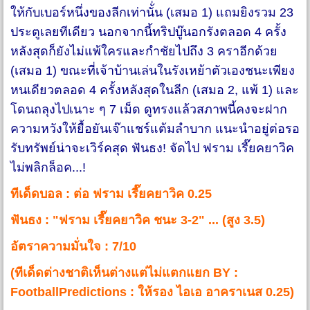
ให้กับเบอร์หนึ่งของลีกเท่านั้่น (เสมอ 1) แถมยิงรวม 23
ประตูเลยทีเดียว นอกจากนี้ทริปบู๊นอกรังตลอด 4 ครั้ง
หลังสุดก็ยังไม่แพ้ใครและกำชัยไปถึง 3 คราอีกด้วย
(เสมอ 1) ขณะที่เจ้าบ้านเล่นในรังเหย้าตัวเองชนะเพียง
หนเดียวตลอด 4 ครั้งหลังสุดในลีก (เสมอ 2, แพ้ 1) และ
โดนถลุงไปเนาะ ๆ 7 เม็ด ดูทรงแล้วสภาพนี้คงจะฝาก
ความหวังให้ยื้อยันเจ๊าแชร์แต้มลำบาก แนะนำอยู่ต่อรอ
รับทรัพย์น่าจะเวิร์คสุด ฟันธง! จัดไป ฟราม เรี๊ยคยาวิค
ไม่พลิกล็อค...!
ทีเด็ดบอล : ต่อ ฟราม เรี๊ยคยาวิค 0.25
ฟันธง : "ฟราม เรี๊ยคยาวิค ชนะ 3-2" ... (สูง 3.5)
อัตราความมั่นใจ : 7/10
(ทีเด็ดต่างชาติเห็นต่างแต่ไม่แตกแยก BY :
FootballPredictions : ให้รอง ไอเอ อาคราเนส 0.25)