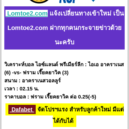
Lomtoe2.com
แจ้งเปลี่ยนทางเข้าใหม่ เป็น
Lomtoe2.com ฝากทุกคนกระจายข่าวด้วย
นะครับ
วิเคราะห์บอล ไอซ์แลนด์ พรีเมียร์ลีก : ไอเอ อาคราเนส
(6) -vs- ฟราม เรี๊ยคยาวิค (3)
สนาม : อาคราเนสวอลลูร์
เวลา : 02.15 น.
ราคาบอล : ฟราม เรี๊ยคยาวิค ต่อ 0.25(-5)
Dafabet
จัดโปรฯแรง สำหรับลูกค้าใหม่ มีแต่
ได้กับได้