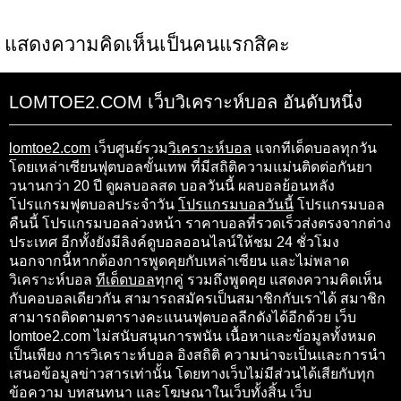
แสดงความคิดเห็นเป็นคนแรกสิคะ
LOMTOE2.COM เว็บวิเคราะห์บอล อันดับหนึ่ง
lomtoe2.com
เว็บศูนย์รวม
วิเคราะห์บอล
แจกทีเด็ดบอลทุกวัน
โดยเหล่าเซียนฟุตบอลขั้นเทพ ที่มีสถิติความแม่นติดต่อกันยา
วนานกว่า 20 ปี ดูผลบอลสด บอลวันนี้ ผลบอลย้อนหลัง
โปรแกรมฟุตบอลประจำวัน
โปรแกรมบอลวันนี้
โปรแกรมบอล
คืนนี้ โปรแกรมบอลล่วงหน้า ราคาบอลที่รวดเร็วส่งตรงจากต่าง
ประเทศ อีกทั้งยังมีลิงค์ดูบอลออนไลน์ให้ชม 24 ชั่วโมง
นอกจากนี้หากต้องการพูดคุยกับเหล่าเซียน และไม่พลาด
วิเคราะห์บอล
ทีเด็ดบอล
ทุกคู่ รวมถึงพูดคุย แสดงความคิดเห็น
กับคอบอลเดียวกัน สามารถสมัครเป็นสมาชิกกับเราได้ สมาชิก
สามารถติดตามตารางคะแนนฟุตบอลลีกดังได้อีกด้วย เว็บ
lomtoe2.com ไม่สนับสนุนการพนัน เนื้อหาและข้อมูลทั้งหมด
เป็นเพียง การวิเคราะห์บอล อิงสถิติ ความน่าจะเป็นและการนำ
เสนอข้อมูลข่าวสารเท่านั้น โดยทางเว็บไม่มีส่วนได้เสียกับทุก
ข้อความ บทสนทนา และโฆษณาในเว็บทั้งสิ้น เว็บ