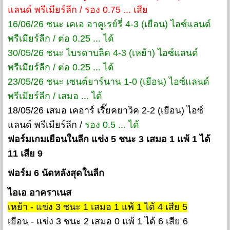
แลนด์ พรีเมียร์ลีก / รอง 0.75 ... เสีย
16/06/26 ชนะ เคเอ อาคูเรย์รี่ 4-3 (เยือน) ไอซ์แลนด์
พรีเมียร์ลีก / ต่อ 0.25 ... ได้
30/05/26 ชนะ ไบรดาบลิค 4-3 (เหย้า) ไอซ์แลนด์
พรีเมียร์ลีก / ต่อ 0.25 ... ได้
23/05/26 ชนะ เซนต์ยาร์นาน 1-0 (เยือน) ไอซ์แลนด์
พรีเมียร์ลีก / เสมอ ... ได้
18/05/26 เสมอ เคอาร์ เรี๊ยคยาวิค 2-2 (เยือน) ไอซ์
แลนด์ พรีเมียร์ลีก /
รอง 0.5 ... ได้
ฟอร์มเกมเยือนในลีก แข่ง 5 ชนะ 3 เสมอ 1 แพ้ 1 ได้
11 เสีย 9
ฟอร์ม 6 นัดหลังสุดในลีก
ไอเอ อาคราเนส
เหย้า - แข่ง 3 ชนะ 1 เสมอ 1 แพ้ 1 ได้ 4 เสีย 5
เยือน - แข่ง 3 ชนะ 2 เสมอ 0 แพ้ 1 ได้ 6 เสีย 6