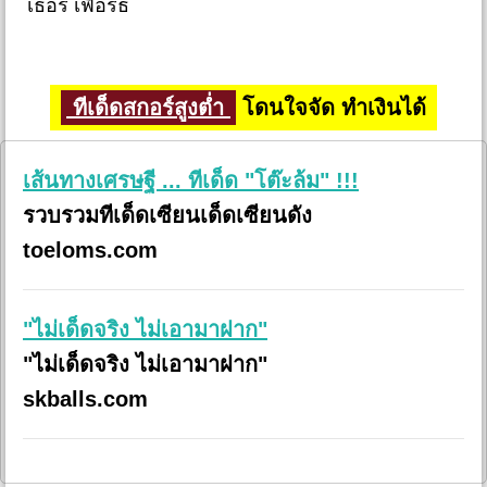
เธอร์ เฟือร์ธ
ทีเด็ดสกอร์สูงต่ำ
โดนใจจัด ทำเงินได้
เส้นทางเศรษฐี ... ทีเด็ด "โต๊ะล้ม" !!!
รวบรวมทีเด็ดเซียนเด็ดเซียนดัง
toeloms.com
"ไม่เด็ดจริง ไม่เอามาฝาก"
"ไม่เด็ดจริง ไม่เอามาฝาก"
skballs.com