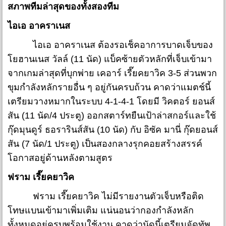
สภาพทีมล่าสุดของทั้งสองทีม
ไอเอ อาคราเนส
ไอเอ อาคราเนส ต้องรอเช็คอาการบาดเจ็บของ
โยฮานเนส วัลล์ (11 นัด) แบ็คซ้ายตัวหลักที่เจ็บเข้ามา
จากเกมล่าสุดที่บุกพ่าย เคอาร์ เรี๊ยคยาวิค 3-5 ส่วนพวก
ขุมกำลังหลักรายอื่น ๆ อยู่กันครบถ้วน คาดว่าแมตช์นี้
เตรียมวางหมากในระบบ 4-1-4-1 โดยมี วิคตอร์ ยอนส์
สัน (11 นัด/4 ประตู) ออกสตาร์ทยืนเป้าล่าสกอร์และใช้
กุ๊ดมุนดูร์ ธอรารินส์สัน (10 นัด) กับ อิซัค มานี่ กุ๊ดยอนส์
สัน (7 นัด/1 ประตู) เป็นสองกลางรุกคอยสร้างสรรค์
โอกาสอยู่ด้านหลังตามสูตร
ฟราม เรี๊ยคยาวิค
ฟราม เรี๊ยคยาวิค ไม่มีรายงานตัวเจ็บหรือติด
โทษแบนเข้ามาเพิ่มเติม แน่นอนว่ากองกำลังหลัก
ทั้งหมดอยู่ครบพร้อมใช้งาน คาดว่านัดนี้เตรียมจัดทัพ