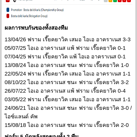
ผลการพบกันของทั้งสองทีม
13/04/26 ฟราม เรี๊ยคยาวิค เสมอ ไอเอ อาคราเนส 3-3
05/07/25 ไอเอ อาคราเนส แพ้ ฟราม เรี๊ยคยาวิค 0-1
07/04/25 ฟราม เรี๊ยคยาวิค แพ้ ไอเอ อาคราเนส 0-1
13/08/24 ไอเอ อาคราเนส ชนะ ฟราม เรี๊ยคยาวิค 1-0
22/05/24 ฟราม เรี๊ยคยาวิค เสมอ ไอเอ อาคราเนส 1-1
08/10/22 ไอเอ อาคราเนส ชนะ ฟราม เรี๊ยคยาวิค 3-2
26/07/22 ไอเอ อาคราเนส แพ้ ฟราม เรี๊ยคยาวิค 0-4
03/05/22 ฟราม เรี๊ยคยาวิค เสมอ ไอเอ อาคราเนส 1-1
24/06/21 ไอเอ อาคราเนส ชนะ ฟราม เรี๊ยคยาวิค 3-0 /
ไอซ์แลนด์ คัพ
15/08/18 ไอเอ อาคราเนส ชนะ ฟราม เรี๊ยคยาวิค 2-0
ฟอร์ม 5 นัดหลังสุดของทั้ง 2 ทีม