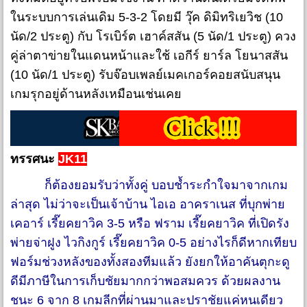
ในระบบการเล่นเดิม 5-3-2 โดยมี วุ๊ค ดิมิทริเยวิช (10
นัด/2 ประตู) กับ โรเบิร์ต เฮาค์สสัน (5 นัด/1 ประตู) ควง
คู่ล่าตาข่ายในแดนหน้าและใช้ เอกีร์ ยาร์ล โยนาสสัน
(10 นัด/1 ประตู) รับจ๊อบเพลย์เมคเกอร์คอยสนับสนุน
เกมรุกอยู่ด้านหลังเหมือนเช่นเคย
ทรรศนะ
JK11
ก็ต้องยอมรับว่าทั้งคู่ บอบช้ำระกำใจมาจากเกม
ล่าสุด ไม่ว่าจะเป็นเจ้าบ้าน ไอเอ อาคราเนส ที่บุกพ่าย
เคอาร์ เรี๊ยคยาวิค 3-5 หรือ ฟราม เรี๊ยคยาวิค ที่เปิดรัง
พ่ายจ่าฝูง ไวกิงกูร์ เรี๊ยคยาวิค 0-5 อย่างไรก็ดีหากเทียบ
ฟอร์มช่วงหลังของทั้งสองทีมแล้ว ยังยกให้อาคันตุกะดู
ดีมีภาษีในการเก็บชัยมากกว่าพอสมควร ด้วยผลงาน
ชนะ 6 จาก 8 เกมลีกที่ผ่านมาและปราชัยแค่หนเดียว