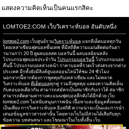
แสดงความคิดเห็นเป็นคนแรกสิคะ
LOMTOE2.COM เว็บวิเคราะห์บอล อันดับหนึ่ง
lomtoe2.com
เว็บศูนย์รวม
วิเคราะห์บอล
แจกทีเด็ดบอลทุกวัน
โดยเหล่าเซียนฟุตบอลขั้นเทพ ที่มีสถิติความแม่นติดต่อกันยา
วนานกว่า 20 ปี ดูผลบอลสด บอลวันนี้ ผลบอลย้อนหลัง
โปรแกรมฟุตบอลประจำวัน
โปรแกรมบอลวันนี้
โปรแกรมบอล
คืนนี้ โปรแกรมบอลล่วงหน้า ราคาบอลที่รวดเร็วส่งตรงจากต่าง
ประเทศ อีกทั้งยังมีลิงค์ดูบอลออนไลน์ให้ชม 24 ชั่วโมง
นอกจากนี้หากต้องการพูดคุยกับเหล่าเซียน และไม่พลาด
วิเคราะห์บอล
ทีเด็ดบอล
ทุกคู่ รวมถึงพูดคุย แสดงความคิดเห็น
กับคอบอลเดียวกัน สามารถสมัครเป็นสมาชิกกับเราได้ สมาชิก
สามารถติดตามตารางคะแนนฟุตบอลลีกดังได้อีกด้วย เว็บ
lomtoe2.com ไม่สนับสนุนการพนัน เนื้อหาและข้อมูลทั้งหมด
เป็นเพียง การวิเคราะห์บอล อิงสถิติ ความน่าจะเป็นและการนำ
เสนอข้อมูลข่าวสารเท่านั้น โดยทางเว็บไม่มีส่วนได้เสียกับทุก
ข้อความ บทสนทนา และโฆษณาในเว็บทั้งสิ้น เว็บ
lomtoe2.com จึงไม่ขอรับผิดชอบในทุกๆ กรณี