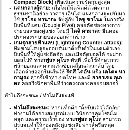
Compact Block)
เพื่อเน้นความรัดกุมสูงสุด
แดนกลางสู้ตาย:
เมื่อไม่มีมิดฟิลด์ตัวตัดเกม
ธรรมชาติอย่าง วาตารุ เอ็นโด แผงกลางจะปรับมา
ใช้
อาโอะ ทานากะ
จับคู่กับ
ไคชู ซาโนะ
ในการวิ่ง
บีบพื้นที่แคบ (Double Pivot) คอยตัดช่องทางการ
จ่ายบอลของคู่แข่ง โดยมี
ไดจิ คามาดะ
ยืนคอย
ประคองระบายบอลออกด้านข้าง
เกมรุกสายฟ้าแลบ (Lightning Counter-attack):
ทีมซามูไรบลูจะถอยร่นมาตั้งรับต่ำในแดนตัวเอง
บีบพื้นที่ให้คู่แข่งอึดอัด และเมื่อตัดบอลได้ จะฝาก
บอลไปที่
ทาเกฟูสะ คุโบะ
ทันที เพื่อใช้ทักษะการ
พลิกบอลและความเร็วขับเคลื่อนสวนกลับ โดย
เลือกจ่ายออกริมเส้นให้
ริตสึ โดอัน
หรือ
เคโตะ นา
กามูระ
ลากจี้เข้าหาเขตโทษ และมี
อายาเซะ อุเอ
ดะ
คอยวิ่งฉีกหาพื้นที่ว่างตรงกลางคอยจบสกอร์
ทำไมถึงจะชนะ / ทำไมถึงจะแพ้
ทำไมถึงจะชนะ:
หากแท็กติก "ตั้งรับแล้วโต้กลับ"
ทำงานได้อย่างสมบูรณ์แบบ วินัยการคุมโซนไม่
หลุด และความเร็วของ
ทาเกฟูสะ คุโบะ
สามารถ
ป่วนจนทำให้กองหลังคู่แข่งเสียฟาวล์หรือหลุด