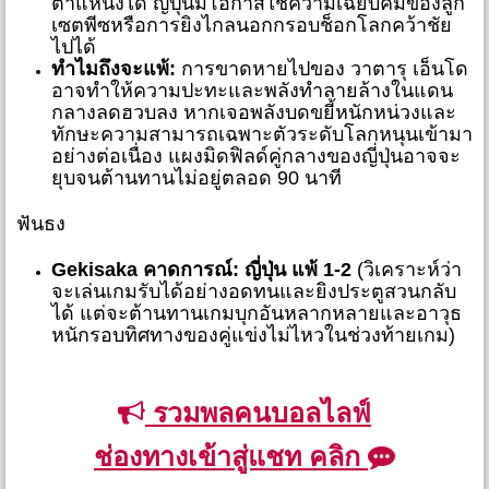
ตำแหน่งได้ ญี่ปุ่นมีโอกาสใช้ความเฉียบคมของลูก
เซตพีซหรือการยิงไกลนอกกรอบช็อกโลกคว้าชัย
ไปได้
ทำไมถึงจะแพ้:
การขาดหายไปของ วาตารุ เอ็นโด
อาจทำให้ความปะทะและพลังทำลายล้างในแดน
กลางลดฮวบลง หากเจอพลังบดขยี้หนักหน่วงและ
ทักษะความสามารถเฉพาะตัวระดับโลกหนุนเข้ามา
อย่างต่อเนื่อง แผงมิดฟิลด์คู่กลางของญี่ปุ่นอาจจะ
ยุบจนต้านทานไม่อยู่ตลอด 90 นาที
ฟันธง
Gekisaka คาดการณ์:
ญี่ปุ่น แพ้ 1-2
(วิเคราะห์ว่า
จะเล่นเกมรับได้อย่างอดทนและยิงประตูสวนกลับ
ได้ แต่จะต้านทานเกมบุกอันหลากหลายและอาวุธ
หนักรอบทิศทางของคู่แข่งไม่ไหวในช่วงท้ายเกม)
รวมพลคนบอลไลฟ์
ช่องทางเข้าสู่แชท คลิก