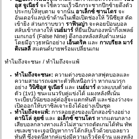
อุส จูเนียร์
จะใช้ความเร็วฉีกกระชากปีกซ้ายดึงตัว
ประกบให้หุบตาม จากนั้น
อาเล็กซ์ ซานโดร
จะ
อันเดอร์แลปเข้าด้านในเพื่อเปิดช่องให้ วินีซียุส ตัด
เข้ายิง ส่วนกราบขวา
ราฟินญ่า
จะคอยป้อนบอล
สลับเข้ากลางให้
เนย์มาร์
ที่ยืนเป็นกองหน้ากึ่งเพลย์
เมกเกอร์ (False Nine) ดึงกองหลังสลับตำแหน่ง
โดยมีอาวุธหนักอย่าง
เอ็นดริค
และ
กาเบรียล มาร์
ติเนลลี่
สแตนด์บายพร้อมเปลี่ยนเกม
ทำไมถึงจะชนะ / ทำไมถึงจะแพ้
ทำไมถึงจะชนะ:
ความต่างของคลาสฟุตบอลและ
ความสามารถเฉพาะตัวที่เหนือกว่า หากแนวรุก
อย่าง
วินิซิอุส จูเนียร์
และ
เนย์มาร์
ดวลแบบตัวต่อ
ตัว (1v1) ชนะแนวรับคู่แข่งได้ แผงหลังที่เน้น
ระเบียบวินัยของคู่ต่อสู้จะแตกทันที และช่องว่างจะ
เปิดออกให้บราซิลเจาะยิงได้อย่างเป็นชุด
ทำไมถึงจะแพ้:
การลอยสูงของแบ็กสองข้างอย่าง
ดานิโล่ ลุยซ์
และ
อเล็กซ์ ซานโดร
หากแดนกลาง
เสียบอลกลางทางแล้วไม่สามารถตัดเกมได้ทัน ทัพ
เซเลเซาจะเจอปัญหาการโต้กลับเร็วด้วยบอลยาว
ทันที ซึ่งจุดนี้หากคู่แข่งมีความเร็วจัดจ้าน แผงหลัง