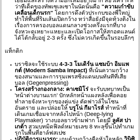
เยี่ยมและสร้างความฮึกเหิมอย่างมาก สื่อวิเคราะห์
ว่าทีเด็ดของทัพเซเลเซาในนัดนั้นคือ
"ความเก๋าขับ
เคลื่อนเด็กนรก"
โดยการดึงตัวประกบของพี่ใหญ่
ทำให้พื้นที่ริมเส้นเปิดกว้าง ทว่าสื่อยังมีจุดท้วงติงใน
เรื่องการครองบอลแดนกลางช่วงครึ่งแรกที่บาง
จังหวะดูเหยาะแหยะและเปิดโอกาสให้สกอตแลนด์
ได้โต้กลับอยู่ 2-3 ครั้ง ซึ่งไม่ควรเกิดขึ้นในรอบลึกๆ
แท็กติก
บราซิลจะใช้ระบบ
4-3-3 โมเดิร์น แซมบ้า อิมแพ
กต์ (Modern Samba Impact)
ที่เน้นความกว้าง
ของสนามและการรุมเพรสซิ่งแดนบนทันทีที่เสีย
บอล (Gegenpressing)
โครงสร้างกองกลาง:
คาเซมิโร่
จะรับบทบาทเป็น
'หน้าต่างบานแรก' ปักหลักหน้าแผงหลังเพื่อคอย
ทำลายจังหวะรุกของคู่แข่ง ตัดฟาวล์ในโซน
อันตราย และปล่อยให้
บรูโน่ กีมาไรส์
ทำหน้าที่
เดินเกมเชื่อมจากหลังไปหน้า (Deep-lying
Playmaker) วางบอลยาวข้ามฟาก โดยมี
ลูคัส ปา
เกต้า
สวมบทมิดฟิลด์หมายเลข 8 ทะลุขึ้นไปทำเกม
รุกในพื้นที่ฮาล์ฟสเปซ
ปฏิบัติการแนวรุก:
เกมด้านกว้างคือหัวใจหลัก
วินิซิ