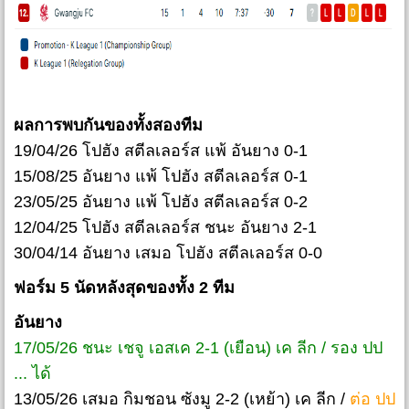
ผลการพบกันของทั้งสองทีม
19/04/26 โปฮัง สตีลเลอร์ส แพ้ อันยาง 0-1
15/08/25 อันยาง แพ้ โปฮัง สตีลเลอร์ส 0-1
23/05/25 อันยาง แพ้ โปฮัง สตีลเลอร์ส 0-2
12/04/25 โปฮัง สตีลเลอร์ส ชนะ อันยาง 2-1
30/04/14 อันยาง เสมอ โปฮัง สตีลเลอร์ส 0-0
ฟอร์ม 5 นัดหลังสุดของทั้ง 2 ทีม
อันยาง
17/05/26 ชนะ เชจู เอสเค 2-1 (เยือน) เค ลีก / รอง ปป
... ได้
13/05/26 เสมอ กิมชอน ซังมู 2-2 (เหย้า) เค ลีก /
ต่อ ปป