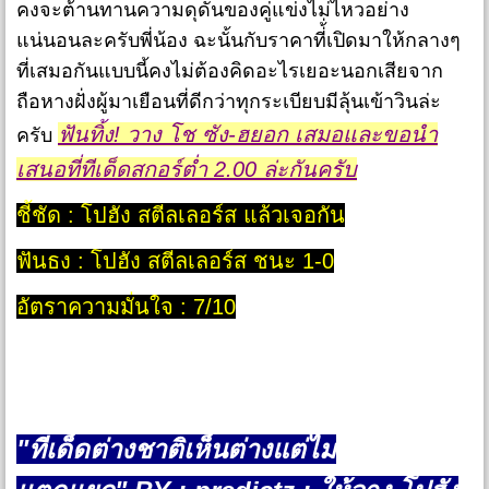
คงจะต้านทานความดุดันของคู่แข่งไม่ไหวอย่าง
แน่นอนละครับพี่น้อง ฉะนั้นกับราคาที่้่เปิดมาให้กลางๆ
ที่เสมอกันแบบนี้คงไม่ต้องคิดอะไรเยอะนอกเสียจาก
ถือหางฝั่งผู้มาเยือนที่ดีกว่าทุกระเบียบมีลุ้นเข้าวินล่ะ
ฟันทิ้ง! วาง โช ซัง-ฮยอก เสมอและขอนำ
ครับ
เสนอที่ทีเด็ดสกอร์ต่ำ 2.00 ล่ะกันครับ
ชี้ชัด : โปฮัง สตีลเลอร์ส แล้วเจอกัน
ฟันธง : โปฮัง สตีลเลอร์ส ชนะ 1-0
อัตราความมั่นใจ : 7/10
"ทีเด็ดต่างชาติเห็นต่างแต่ไม่