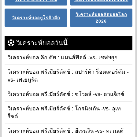
วิเคราะห์บอลคัดบอลโลก
วิเคราะห์บอลยูโรป้าลีก
2026
วิเคราะห์บอลวันนี้
วิเคราะห์บอล ลีก คัพ : แมนส์ฟิลด์ -vs- เชฟฯยูฯ
วิเคราะห์บอล พรีเมียร์ดัตช์ : สปาร์ต้า ร็อตเตอร์ดัม -
vs- เฟเยนูร์ด
วิเคราะห์บอล พรีเมียร์ดัตช์ : ซโวลล์ -vs- อาแจ็กซ์
วิเคราะห์บอล พรีเมียร์ดัตช์ : โกรนิงเก้น -vs- อูเท
ร็ชต์
วิเคราะห์บอล พรีเมียร์ดัตช์ : ฮีเรนวีน -vs- ทเวนเต้