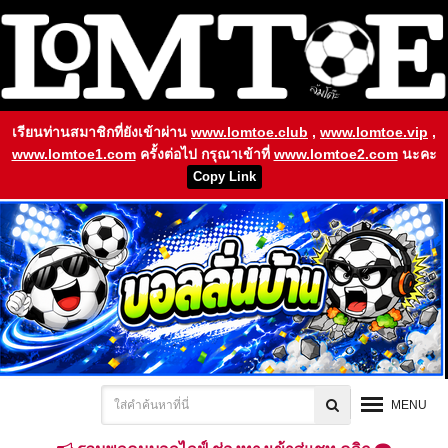
เรียนท่านสมาชิกที่ยังเข้าผ่าน
www.lomtoe.club
,
www.lomtoe.vip
,
www.lomtoe1.com
ครั้งต่อไป กรุณาเข้าที่
www.lomtoe2.com
นะคะ
Copy Link
MENU