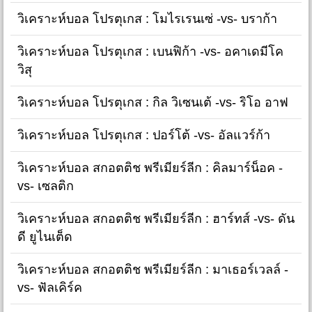
วิเคราะห์บอล โปรตุเกส : โมไรเรนเซ่ -vs- บราก้า
วิเคราะห์บอล โปรตุเกส : เบนฟิก้า -vs- อคาเดมีโค
วิสุ
วิเคราะห์บอล โปรตุเกส : กิล วิเซนเต้ -vs- ริโอ อาฟ
วิเคราะห์บอล โปรตุเกส : ปอร์โต้ -vs- อัลแวร์ก้า
วิเคราะห์บอล สกอตติช พรีเมียร์ลีก : คิลมาร์น็อค -
vs- เซลติก
วิเคราะห์บอล สกอตติช พรีเมียร์ลีก : ฮาร์ทส์ -vs- ดัน
ดี ยูไนเต็ด
วิเคราะห์บอล สกอตติช พรีเมียร์ลีก : มาเธอร์เวลล์ -
vs- ฟัลเคิร์ค