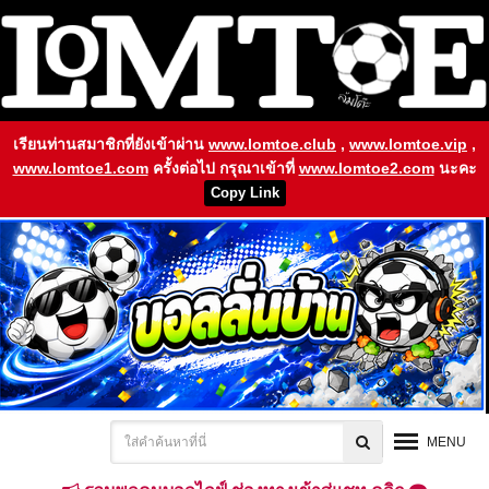
เรียนท่านสมาชิกที่ยังเข้าผ่าน
www.lomtoe.club
,
www.lomtoe.vip
,
www.lomtoe1.com
ครั้งต่อไป กรุณาเข้าที่
www.lomtoe2.com
นะคะ
Copy Link
MENU