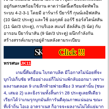
อยู่กันครบพร้อมใช้งาน คาดว่านัดนี้เตรียมจัดทัพใน
ระบบ 4-2-3-1 โดยมี อาร์นาร์ บียาร์กี กุนน์เลอิฟสสัน
(10 นัด/2 ประตู) และใช้ ออกุสต์ ออร์รี ธอร์สไตน์สสัน
(11 นัด/3 ประตู), กาบริเอล สแนร์ ฮัลล์สัน (5 นัด) กับ
อารอน บียาร์นาสัน (9 นัด/3 ประตู) ผนึกกำลังกัน
สร้างสรรค์เกมรุกอยู่ด้านหลังตามระเบียบ
ทรรศนะ
JK11
เกมนี้ทีมเยือน ไบรดาบลิค มีโอกาสไม่น้อยที่จะ
บุกไปเก็บชัย หรืออย่างแย่ก็ไม่น่าแพ้กลับออกมา เพราะ
ผลงานตลอด 9 เกมลีกท้ายพ่ายเพียง 3 หนเท่านั้น (ชนะ
4, เสมอ 2) และยิงรวมทั้งสิ้นกว่า 28 ประตูเลยทีเดียว
เรียกได้ว่าเกมรุกบุกมันส์การันตีคุณภาพแน่นอน ขณะ
ที่เจ้าถิ่น ไอเอ อาคราเนส ก็อาจจะผลงานไม่ได้แย่มาก