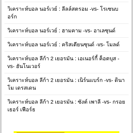
วิเคราะห์บอล นอร์เวย์ : ลีลล์สตรอม -vs- โรเซนบ
อร์ก
วิเคราะห์บอล นอร์เวย์ : ฮามคาม -vs- อาเลซุนด์
วิเคราะห์บอล นอร์เวย์ : คริสเตียนซุนด์ -vs- โมลด์
วิเคราะห์บอล ลีก้า 2 เยอรมัน : เอเนอร์กี้ ค็อตบุส -
vs- ฮันโนเวอร์
วิเคราะห์บอล ลีก้า 2 เยอรมัน : เนิร์นแบร์ก -vs- ดินา
โม เดรสเดน
วิเคราะห์บอล ลีก้า 2 เยอรมัน : ซังต์ เพาลี -vs- กรอย
เธอร์ เฟือร์ธ