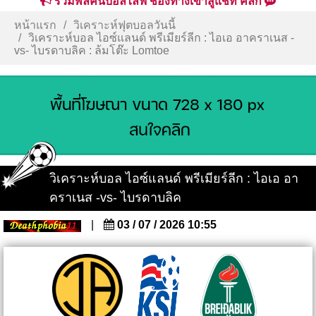
รวมพลคนบอลไลฟ์ ช่องทางเข้าสู่แชท คลิก
หน้าแรก
วิเคราะห์ฟุตบอลวันนี้
วิเคราะห์บอล ไอซ์แลนด์ พรีเมียร์ลีก : ไอเอ อาคราเนส -
vs- ไบรดาบลิค : ล้มโต๊ะ Lomtoe
วิเคราะห์บอล ไอซ์แลนด์ พรีเมียร์ลีก : ไอเอ อา
คราเนส -vs- ไบรดาบลิค
|
03 / 07 / 2026 10:55