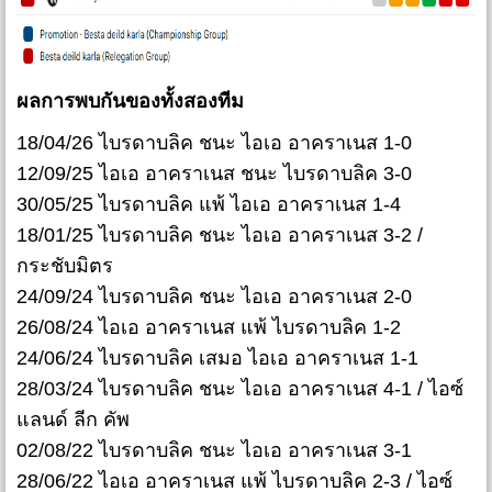
ผลการพบกันของทั้งสองทีม
18/04/26 ไบรดาบลิค ชนะ ไอเอ อาคราเนส 1-0
12/09/25 ไอเอ อาคราเนส ชนะ ไบรดาบลิค 3-0
30/05/25 ไบรดาบลิค แพ้ ไอเอ อาคราเนส 1-4
18/01/25 ไบรดาบลิค ชนะ ไอเอ อาคราเนส 3-2 /
กระชับมิตร
24/09/24 ไบรดาบลิค ชนะ ไอเอ อาคราเนส 2-0
26/08/24 ไอเอ อาคราเนส แพ้ ไบรดาบลิค 1-2
24/06/24 ไบรดาบลิค เสมอ ไอเอ อาคราเนส 1-1
28/03/24 ไบรดาบลิค ชนะ ไอเอ อาคราเนส 4-1 / ไอซ์
แลนด์ ลีก คัพ
02/08/22 ไบรดาบลิค ชนะ ไอเอ อาคราเนส 3-1
28/06/22 ไอเอ อาคราเนส แพ้ ไบรดาบลิค 2-3 / ไอซ์