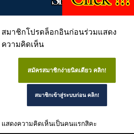
สมาชิกโปรดล็อกอินก่อนร่วมแสดง
ความคิดเห็น
สมัครสมาชิกง่ายนิดเดียว คลิก!
สมาชิกเข้าสู่ระบบก่อน คลิก!
แสดงความคิดเห็นเป็นคนแรกสิคะ