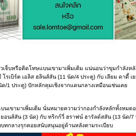
จ็บหรือติดโทษแบนเขามาเพิ่มเติม แน่นอนว่าขุมกำลังหลักท
บิร์ต เอลิส ฮลินส์สัน (11 นัด/4 ประตู) กับ เลียม ดาดี้ เ
8 นัด/1 ประตู) ปักหลักคุมเชิงจากแดนกลางเหมือนเช่นเคย
ขามาเพิ่มเติม นั่นหมายความว่ากองกำลังหลักทั้งหมดอยู่
อนส์สัน (3 นัด) กับ ทริกก์วี่ ฮราฟน์ ฮารัลด์สสัน (13 นัด
 รับบทกลางรุกคอยสนับสนุนอยู่ด้านหลังตามระเบียบ