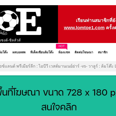
เรียนท่านสมาชิกที่ย
www.lomtoe1.com
ครั้ง
ซงต์-ชิลลัวส์
s- ลอมเมล
ร์กล์ บรู้ช
HOT
 เอเตียน
ล้มโต๊ะ
ผลบอลสด
ทีเด็ดเซียนล้มโต๊ะ
ห้องแชท
ติดต่อโฆษณา
สมาชิก
สตาร์
- ดิฌง
์แลนด์ พรีเมียร์ลีก : ไอบีวี เวสต์มานเนย์ย่าร์ -vs- วาลูร์ : ล้มโต๊
s- ไกเซอร์ฯ
บราวน์ชไวก์
 บีเลเฟลด์
 อารัวก้า
า เปีย
 ออสนาบรู้ค
ิคสตัด
 เดน ฮาก
vs- เซนต์ จอห์นสโตน