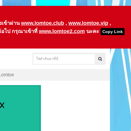
ังเข้าผ่าน
www.lomtoe.club
,
www.lomtoe.vip
,
ต่อไป กรุณาเข้าที่
www.lomtoe2.com
นะคะ
Copy Link
ะ Lomtoe