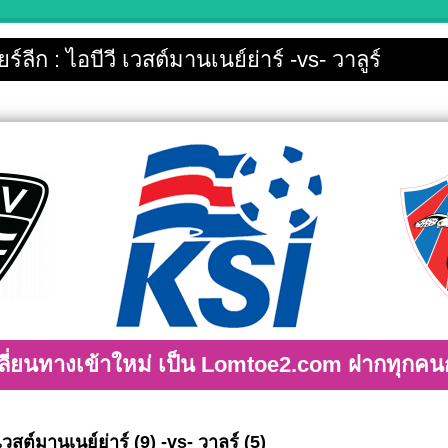
vs- อเบอร์ดีน
บอร์ก
์ลีก : ไอบีวี เวสต์มานเนย์ย่าร์ -vs- วาลูร์
ฮลสไตน์ เคียล
ต์บรอมวิช
์แฮมป์ตัน
์ทสมัธ
ิงแฮม
ด กลิมท์
ดอนส์
ฮมป์ตัน
ิ้ง ลิสบอน
กบวกตามมาด่วน
ๆ)
)
น่า ซิตตาร์ด
ลี่ยนทางเข้าใหม่ เป็น Lomtoe2.com ฝากทุกค
-vs- เทลสตาร์
- วิลเล่ม ทเว
ซงต์-ชิลลัวส์
วสต์มานเนย์ย่าร์ (9) -vs- วาลูร์ (5)