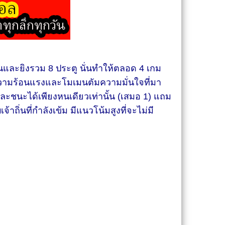
นและยิงรวม 8 ประตู นั่นทำให้ตลอด 4 เกม
องความร้อนแรงและโมเมนตัมความมั่นใจที่มา
ราและชนะได้เพียงหนเดียวเท่านั้น (เสมอ 1) แถม
ิ่นที่กำลังเข้ม มีแนวโน้มสูงที่จะไม่มี