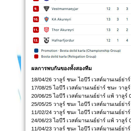
ผลการพบกันของทั้งสองทีม
18/04/26 วาลูร์ ชนะ ไอบีวี เวสต์มานเนย์ย่าร์
17/08/25 ไอบีวี เวสต์มานเนย์ย่าร์ ชนะ วาลูร์
20/06/25 ไอบีวี เวสต์มานเนย์ย่าร์ แพ้ วาลูร์ 
25/05/25 วาลูร์ ชนะ ไอบีวี เวสต์มานเนย์ย่าร์
11/02/24 วาลูร์ ชนะ ไอบีวี เวสต์มานเนย์ย่าร์
24/06/23 ไอบีวี เวสต์มานเนย์ย่าร์ แพ้ วาลูร์ 
11/04/23 วาลูร์ ชนะ ไอบีวี เวสต์มานเนย์ย่าร์