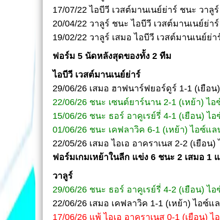
17/07/22 ไอบีวี เวสต์มานเนย์ย่าร์ ชนะ วาลูร์
20/04/22 วาลูร์ ชนะ ไอบีวี เวสต์มานเนย์ย่าร์
19/02/22 วาลูร์ เสมอ ไอบีวี เวสต์มานเนย์ย่าร
ฟอร์ม 5 นัดหลังสุดของทั้ง 2 ทีม
ไอบีวี เวสต์มานเนย์ย่าร์
29/06/26 เสมอ ฮาฟนาร์ฟยอร์ดูร์ 1-1 (เยือน) ไ
22/06/26 ชนะ เซนต์ยาร์นาน 2-1 (เหย้า) ไอซ์แล
15/06/26 ชนะ ธอร์ อาคูเรย์รี่ 4-1 (เยือน) ไอซ์
01/06/26 ชนะ เคฟลาวิค 6-1 (เหย้า) ไอซ์แลนด์ 
22/05/26 เสมอ ไอเอ อาคราเนส 2-2 (เยือน) ไอ
ฟอร์มเกมเหย้าในลีก แข่ง 6 ชนะ 2 เสมอ 1 แพ้
วาลูร์
29/06/26 ชนะ ธอร์ อาคูเรย์รี่ 4-2 (เยือน) ไอซ์แ
22/06/26 เสมอ เคฟลาวิค 1-1 (เหย้า) ไอซ์แลน
17/06/26 แพ้ ไอเอ อาคราเนส 0-1 (เยือน) ไอซ์แ