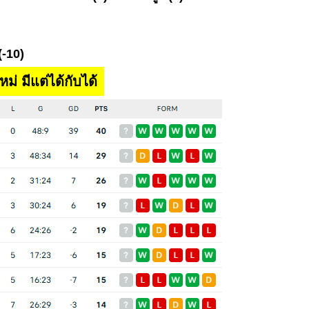
(-10)
่ มีแต่ได้กับได้