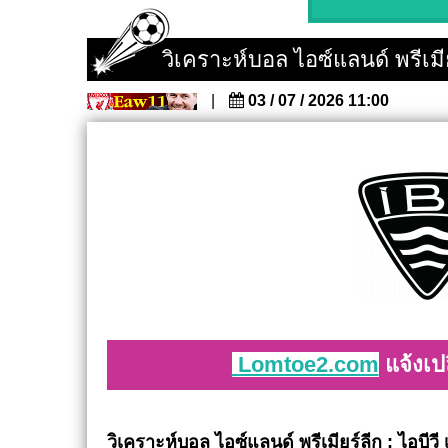
วิเคราะห์บอล สกอตติช พรีเมียร์ลีก : ดันดี เอฟซี -
วิเคราะห์บอล นอร์เวย์ : ไวกิ้ง -vs- ซาร์ปส
วิเคราะห์บอล ไอซ์แลนด์ พรีเมียร
วิเคราะห์บอล ลีก้า 2 เยอรมัน : ดาร์มสตัดต์ -vs- โ
วิเคราะห์บอล ลีก คัพ : ร็อตเธอร์แฮม -vs- เวส
|
03 / 07 / 2026 11:00
วิเคราะห์บอล ลีก คัพ : โคลเชสเตอร์ -vs- เซาท
วิเคราะห์บอล ลีก คัพ : เวสต์แฮม -vs- พอร
วิเคราะห์บอล ลีก คัพ : สวอนซี -vs- เบอร์ม
วิเคราะห์บอล นอร์เวย์ : วาเลเรนก้า -vs- โบโ
วิเคราะห์บอล ลีก คัพ : นอริช -vs- เอ็มเค 
วิเคราะห์บอล ลีก คัพ : เลสเตอร์ -vs- นอร์ทแ
วิเคราะห์บอล โปรตุเกส : เอสเตรล่า -vs- สปอร์ต
ทีเด็ด 1 ตัว ชัวร์ ตัวตึง!!
"จับกระแสบอลแรง" บอลทำตังค์ในชั่วโมงนี้...อยา
ทีเด็ดอันเดอร์...เจอ จับ แจก!! (คัดเน้น
ทีเด็ดโอเวอร์...เจอ จับ แจก!! (คัดเน้นๆ
วิเคราะห์บอล พรีเมียร์ดัตช์ : พีเอสวี -vs- ฟอร์ทู
Lomtoe2.com
แจ้งเป
วิเคราะห์บอล พรีเมียร์ดัตช์ : เอ็นอีซี ไนย์เมเก้น 
วิเคราะห์บอล พรีเมียร์ดัตช์ : โก อเฮ้ด อีเกิ้ลส์ -vs
วิเคราะห์บอล เบลเยียม : เวสเตอร์โล -vs- ยูนิโอน แ
วิเคราะห์บอล ไอซ์แลนด์ พรีเมียร์ลีก : ไอบีวี เ