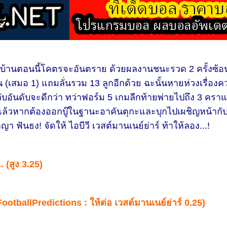
 ในบ้านตอนนี้โคตรจะอันตราย ด้วยผลงานชนะรวด 2 ครั้งซ้อ
หน (เสมอ 1) แถมลั่นรวม 13 ลูกอีกด้วย ฉะนั้นหายห่วงเรื่
ชั้นกับอันดับจะดีกว่า ทว่าฟอร์ม 5 เกมลีกท้ายพ่ายไปถึง 3 ค
้วหากต้องออกบู๊ในฐานะอาคันตุกะและบุกไปเผชิญหน้ากับเจ้าถ
ฟันธง! จัดให้ ไอบีวี เวสต์มานเนย์ย่าร์ ท้าให้ลอง...!
. (สูง 3.25)
ootballPredictions : ให้ต่อ เวสต์มานเนย์ย่าร์ 0.25)