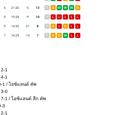
 2-1
 4-1
0-1 / ไอซ์แลนด์ คัพ
 3-0
 7-1 / ไอซ์แลนด์ ลีก คัพ
0-3
 2-1