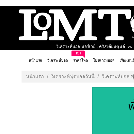
วิเคราะห์บอล นอร์เวย์ : คริสเตียนซุนด์ -vs
วิเคราะห์บอล โปรตุเกส : ปอร์โต้ -vs- อัลแ
วิเคราะห์บอล นอร์เวย์ : ฮามคาม -vs- อาเล
HOT
วิเคราะห์บอล โปรตุเกส : กิล วิเซนเต้ -vs- ร
หน้าแรก
วิเคราะห์บอล
ราคาไหล
โปรแกรมบอล
เรื่องเด่น
วิเคราะห์บอล รัสเซีย : เซนิต -vs- โรดิน่า
วิเคราะห์บอล เบลเยียม : อันท์เวิร์ป -vs- เ
หน้าแรก
วิเคราะห์ฟุตบอลวันนี้
วิเคราะห์บอล ฟ
วิเคราะห์บอล เบลเยียม : อันเดอร์เลชท์ -vs- ราล 
วิเคราะห์บอล เบลเยียม : ซุลเต้ วาเรเกม -vs
วิเคราะห์บอล เบลเยียม : สปอร์ติ้ง ชาร์เลอรัว -vs
วิเคราะห์บอล เบลเยียม : เกนท์ -vs- เมเ
วิเคราะห์บอล โปรตุเกส : เบนฟิก้า -vs- อคาเดม
วิเคราะห์บอล สวีเดน : ฮัมมาร์บี้ -vs- ฮัค
วิเคราะห์บอล สวีเดน : มัลโม่ -vs- เดเกอร์
วิเคราะห์บอล โปรตุเกส : โมไรเรนเซ่ -vs- 
วิเคราะห์บอล นอร์เวย์ : ลีลล์สตรอม -vs- โร