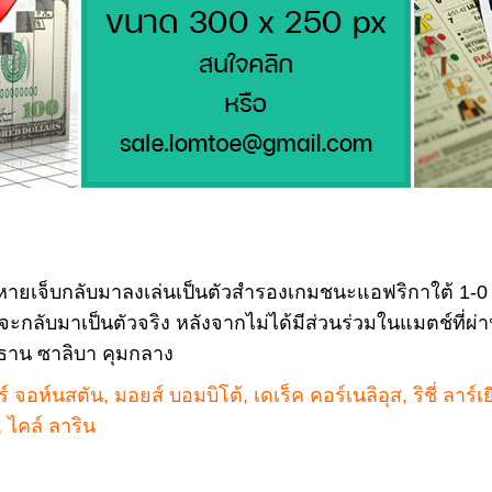
หายเจ็บกลับมาลงเล่นเป็นตัวสำรองเกมชนะแอฟริกาใต้ 1-0
าจะกลับมาเป็นตัวจริง หลังจากไม่ได้มีส่วนร่วมในแมตช์ที่ผ
าธาน ซาลิบา คุมกลาง
จอห์นสตัน, มอยส์ บอมบิโต้, เดเร็ค คอร์เนลิอุส, ริชี่ ลาร์
 ไคล์ ลาริน