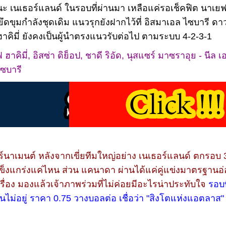
เธอร์แลนด์ ในรอบที่ผ่านมา เหลือแค่รอเช็คฟิต นาเยฟ อาเ
ดขุมกำลังชุดเดิม แนวรุกยังฝากไว้ที่ อิสมาเอล ไซบารี ดาวย
คิมี่ ยังคงเป็นผู้นำตรงแนวรับต่อไป ตามระบบ 4-2-3-1
าคิมี่, อิสซ่า ดิย็อป, ชาดี ริอัด, นุสแซร์ มาซราอุย - นีล เอล
ไซบารี
วร์นาเมนต์ หลังจากเขี่ยทีมใหญ่อย่าง เนเธอร์แลนด์ ตกรอบ
ข็งแกร่งแค่ไหน ส่วน แคนาดา ผ่านได้แค่คู่แข่งมาตรฐานอ่อ
รื่อง มองแล้วเจ้าภาพร่วมที่ไม่ค่อยมีอะไรน่าประทับใจ
รอบท
็คงต้านไม่อยู่ ราคา 0.75 วางบอลต่อ เชื่อว่า "สิงโตแห่งแอตลา