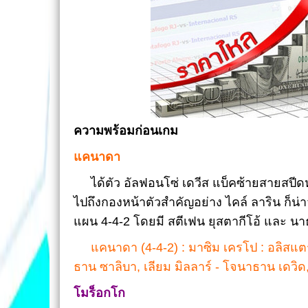
ความพร้อมก่อนเกม
แคนาดา
ได้ตัว อัลฟอนโซ่ เดวีส แบ็คซ้ายสายสปีด
ไปถึงกองหน้าตัวสำคัญอย่าง ไคล์ ลาริน ก็น่
แผน 4-4-2 โดยมี สตีเฟน ยุสตากีโอ้ และ น
แคนาดา (4-4-2) : มาซิม เครโป : อลิสแตร์ 
ธาน ซาลิบา, เลียม มิลลาร์ - โจนาธาน เดวิด,
โมร็อกโก