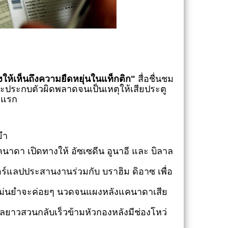
ให้เห็นถึงความยืดหยุ่นในแท็กติก"
สื่อชื่นชม
ประกบตัวผิดพลาดจนเป็นเหตุให้เสียประตู
งแรก
ยำ
าดา เปิดทางให้ อัซเซดีน อูนาอี และ บิลาล
อร์แลปประสานงานร่วมกับ บราฮิม ดิอาซ เพื่อ
่แม่นยำจะค่อยๆ นวดจนแผงหลังแคนาดาเสีย
าวสวนกลับเร็วข้ามหัวกองหลังมีช่องโหว่