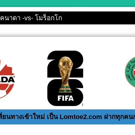
กบวกตามมาด่วน
แคนาดา -vs- โมร็อกโก
ๆ)
)
s- กนิสตัน
เคอร์รี่ เอฟซี
เซลเซอร์
มาลิเกา
ฟุม ออสโล
ลี่ยนทางเข้าใหม่ เป็น Lomtoe2.com ฝากทุกค