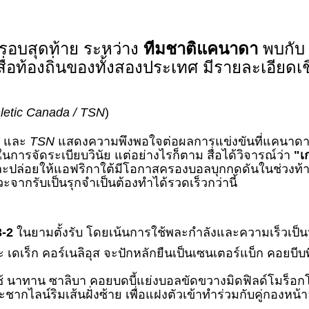
รอบสุดท้าย ระหว่าง
ทีมชาติแคนาดา
พบกั
่อท้องถิ่นของทั้งสองประเทศ มีรายละเอียดเชิง
letic Canada / TSN
)
และ
TSN
แสดงความพึงพอใจต่อผลการแข่งขันที่แคนาดาเ
จัดระเบียบวินัย แต่อย่างไรก็ตาม สื่อได้วิจารณ์ว่า
"เ
และปล่อยให้แอฟริกาใต้มีโอกาสครองบอลบุกกดดันในช่วงท้
วะจากรับเป็นรุกจำเป็นต้องทำได้รวดเร็วกว่านี้
3-2
ในยามตั้งรับ โดยเน้นการใช้พละกำลังและความเร็วเป็น
ดเร็ก คอร์เนลิอุส จะปักหลักยืนเป็นเซนเตอร์แบ็ก คอยบีบพื
นาทาน ซาลิบา คอยบดบี้แย่งบอลขัดขวางมิดฟิลด์โมร็อกโก
ชากไลน์ริมเส้นฝั่งซ้าย เพื่อแฝงตัวเข้าทำร่วมกับคู่กองหน้