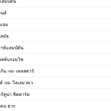
ทแฮมป์ตัน
อนส์
ิงแฮม
ทสมัธ
ซาท์แฮมป์ตัน
เวสต์บรอมวิช
มเก้น -vs- เทลสตาร์
ส์ -vs- วิลเล่ม ทเว
อร์ทูน่า ซิตตาร์ด
- เดน ฮาก