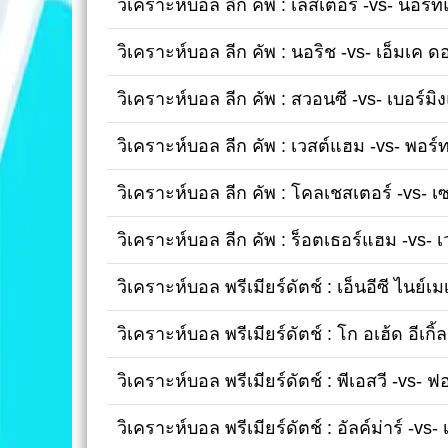
วิเคราะห์บอล ลีก คัพ : เลสเตอร์ -vs- นอร์
วิเคราะห์บอล ลีก คัพ : นอริช -vs- เอ็มเค ด
วิเคราะห์บอล ลีก คัพ : สวอนซี -vs- เบอร์ม
วิเคราะห์บอล ลีก คัพ : เวสต์แฮม -vs- พอร์
วิเคราะห์บอล ลีก คัพ : โคลเชสเตอร์ -vs- เ
วิเคราะห์บอล ลีก คัพ : ร็อตเธอร์แฮม -vs- 
วิเคราะห์บอล พรีเมียร์ดัตช์ : เอ็นอีซี ไนย์เ
วิเคราะห์บอล พรีเมียร์ดัตช์ : โก อเฮ้ด อีเกิ้ล
วิเคราะห์บอล พรีเมียร์ดัตช์ : พีเอสวี -vs- ฟ
วิเคราะห์บอล พรีเมียร์ดัตช์ : อัลค์ม่าร์ -vs