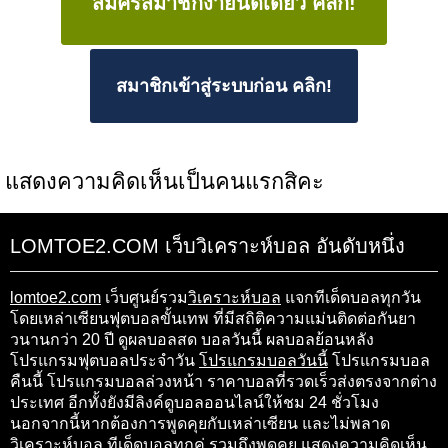
สมัครสมาชิกง่ายนิดเดียว คลิก!
สมาชิกเข้าสู่ระบบก่อน คลิก!
แสดงความคิดเห็นเป็นคนแรกสิคะ
LOMTOE2.COM เว็บวิเคราะห์บอล อันดับหนึ่ง
lomtoe2.com
เว็บศูนย์รวม
วิเคราะห์บอล
แจกทีเด็ดบอลทุกวัน
โดยเหล่าเซียนฟุตบอลขั้นเทพ ที่มีสถิติความแม่นติดต่อกันยา
วนานกว่า 20 ปี ดูผลบอลสด บอลวันนี้ ผลบอลย้อนหลัง
โปรแกรมฟุตบอลประจำวัน
โปรแกรมบอลวันนี้
โปรแกรมบอล
คืนนี้ โปรแกรมบอลล่วงหน้า ราคาบอลที่รวดเร็วส่งตรงจากต่าง
ประเทศ อีกทั้งยังมีลิงค์ดูบอลออนไลน์ให้ชม 24 ชั่วโมง
นอกจากนี้หากต้องการพูดคุยกับเหล่าเซียน และไม่พลาด
วิเคราะห์บอล
ทีเด็ดบอล
ทุกคู่ รวมถึงพูดคุย แสดงความคิดเห็น