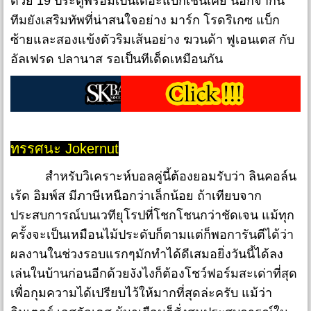
ด้วย 19 ประตูพร้อมเป็นเดอะแบกเช่นเคย นอกจากนี้
ทีมยังเสริมทัพที่น่าสนใจอย่าง มาร์ก โรดริเกซ แบ็ก
ซ้ายและสองแข้งตัวริมเส้นอย่าง ฆวนด้า ฟูเอนเตส กับ
อัลเฟรด ปลานาส รอเป็นทีเด็ดเหมือนกัน
ทรรศนะ Jokernut
สำหรับวิเคราะห์บอลคู่นี้ต้องยอมรับว่า ลินคอล์น
เร้ด อิมพ์ส มีภาษีเหนือกว่าเล็กน้อย ถ้าเทียบจาก
ประสบการณ์บนเวทียุโรปที่โชกโชนกว่าชัดเจน แม้ทุก
ครั้งจะเป็นเหมือนไม้ประดับก็ตามแต่ก็พอการันตีได้ว่า
ผลงานในช่วงรอบแรกๆมักทำได้ดีเสมอยิ่งวันนี้ได้ลง
เล่นในบ้านก่อนอีกด้วยงังไงก็ต้องโชว์ฟอร์มสะเด่าที่สุด
เพื่อกุมความได้เปรียบไว้ให้มากที่สุดล่ะครับ แม้ว่า