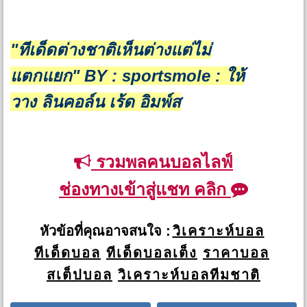
"ทีเด็ดต่างชาติเห็นต่างแต่ไม่
แตกแยก"
BY : sportsmole : ให้
วาง ลินคอล์น เร้ด อิมพ์ส
รวมพลคนบอลไลฟ์
ช่องทางเข้าสู่แชท คลิก
หัวข้อที่คุณอาจสนใจ :
วิเคราะห์บอล
ทีเด็ดบอล
ทีเด็ดบอลเต็ง
ราคาบอล
สเต็ปบอล
วิเคราะห์บอลทีมชาติ