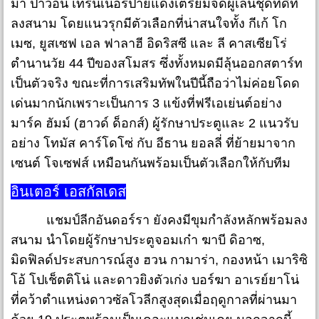
มา ปาวอน เทรนเนอร์ป้ายแดงเตรียมจัดผู้เล่นชุดที่ดีที่
ลงสนาม โดยแนวรุกมีตัวเลือกที่น่าสนใจทั้ง กีเก้ โก
เมซ, ยูสเซฟ เอล ฟาลาฮี อิดริสซี และ ลี คาสเซียโร่
ตำนานวัย 44 ปีของสโมสร ซึ่งทั้งหมดมีลุ้นออกสตาร์ท
เป็นตัวจริง ขณะที่การเสริมทัพในปีนี้ถือว่าไม่ค่อยโดด
เด่นมากนักเพราะเป็นการ 3 แข้งที่ฟรีเอเย่นต์อย่าง
มาร์ค ฮัมม์ (ฮาวด์ ด็อกส์) ผู้รักษาประตูและ 2 แนวรับ
อย่าง โทมัส คาร์โดโซ่ กับ อีธาน ยอลลี่ ที่ย้ายมาจาก
เซนต์ โจเซฟส์ เหมือนกันพร้อมเป็นตัวเลือกให้กับทีม
อินเตอร์ เอสกัลเดส
แชมป์ลีกอันดอร์รา ยังคงมีขุมกำลังหลักพร้อมลง
สนาม นำโดยผู้รักษาประตูจอมเก๋า ฆาบี ดิอาซ,
มิดฟิลด์ประสบการณ์สูง ฮวน กามาร่า, กองหน้า เมาริซิ
โอ้ โปเช็ตติโน่ และดาวยิงตัวเก่ง บอร์ฆา อาเรย์ยาโน่
ที่คว้าตำแหน่งดาวซัลโวลีกสูงสุดเมื่อฤดูกาลที่ผ่านมา