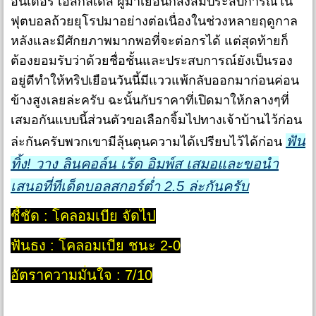
อินเตอร์ เอสกัลเดส ผู้มาเยือนก็สั่งสมประสบการณ์ใน
ฟุตบอลถ้วยยุโรปมาอย่างต่อเนื่องในช่วงหลายฤดูกาล
หลังและมีศักยภาพมากพอที่จะต่อกรได้ แต่สุดท้ายก็
ต้องยอมรับว่าด้วยชื่อชั้นและประสบการณ์ยังเป็นรอง
อยู่ดีทำให้ทริปเยือนวันนี้มีแววแพ้กลับออกมาก่อนค่อน
ข้างสูงเลยล่ะครับ ฉะนั้นกับราคาที่เปิดมาให้กลางๆที่
เสมอกันแบบนี้ส่วนตัวขอเลือกจิ้มไปทางเจ้าบ้านไว้ก่อน
ฟัน
ล่ะกันครับพวกเขามีลุ้นตุนความได้เปรียบไว้ได้ก่อน
ทิ้ง! วาง ลินคอล์น เร้ด อิมพ์ส เสมอและขอนำ
เสนอที่ทีเด็ดบอลสกอร์ต่ำ 2.5 ล่ะกันครับ
ชี้ชัด : โคลอมเบีย จัดไป
ฟันธง : โคลอมเบีย ชนะ 2-0
อัตราความมั่นใจ : 7/10