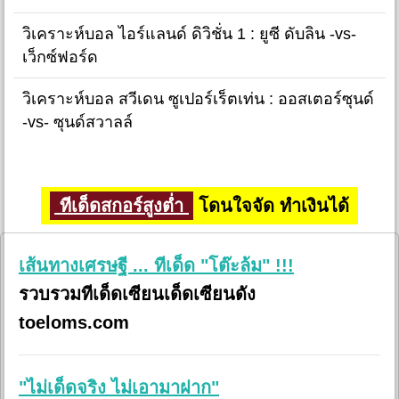
วิเคราะห์บอล ไอร์แลนด์ ดิวิชั่น 1 : ยูซี ดับลิน -vs-
เว็กซ์ฟอร์ด
วิเคราะห์บอล สวีเดน ซูเปอร์เร็ตเท่น : ออสเตอร์ซุนด์
-vs- ซุนด์สวาลล์
ทีเด็ดสกอร์สูงต่ำ
โดนใจจัด ทำเงินได้
เส้นทางเศรษฐี ... ทีเด็ด "โต๊ะล้ม" !!!
รวบรวมทีเด็ดเซียนเด็ดเซียนดัง
toeloms.com
"ไม่เด็ดจริง ไม่เอามาฝาก"