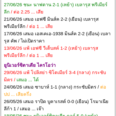
27/06/26 ชนะ นาฟตาน 2-1 (เหย้า) เบลารุส พรีเมียร์
ลีก
/ ต่อ 2.25 ... เสีย
21/06/26 เสมอ เอฟซี มินส์ค 2-2 (เยือน) เบลารุส
พรีเมียร์ลีก
/ ต่อ 1 ... เสีย
17/06/26 เสมอ เอสเคเอ-1938 มินส์ค 2-2 (เยือน) เบลา
รุส คัพ / ไม่เปิดราคา
13/06/26 แพ้ เอฟซี วีเต็บสค์ 1-2 (เหย้า) เบลารุส
พรีเมียร์ลีก / ต่อ 1 ... เสีย
ยูนิเวอร์ซิตาเตีย ไครโอว่า
29/06/26 แพ้ โปลิสย่า ซิโตเมียร์ 3-4 (กลาง) กระชับ
มิตร /
เสมอ ... ได้
24/06/26 เสมอ ซาบาห์ 1-1 (กลาง) กระชับมิตร /
ต่อ
ปป ... เสียครึ่ง
26/05/26 เสมอ ราปิด บูคาเรสต์ 0-0 (เยือน) โรมาเนีย
ลีก้า 1 / เสมอ ... เจ๊า