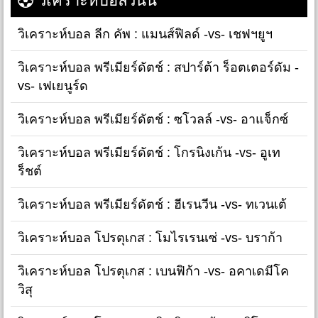
วิเคราะห์บอลวันนี้
วิเคราะห์บอล ลีก คัพ : แมนส์ฟิลด์ -vs- เชฟฯยูฯ
วิเคราะห์บอล พรีเมียร์ดัตช์ : สปาร์ต้า ร็อตเตอร์ดัม -
vs- เฟเยนูร์ด
วิเคราะห์บอล พรีเมียร์ดัตช์ : ซโวลล์ -vs- อาแจ็กซ์
วิเคราะห์บอล พรีเมียร์ดัตช์ : โกรนิงเก้น -vs- อูเท
ร็ชต์
วิเคราะห์บอล พรีเมียร์ดัตช์ : ฮีเรนวีน -vs- ทเวนเต้
วิเคราะห์บอล โปรตุเกส : โมไรเรนเซ่ -vs- บราก้า
วิเคราะห์บอล โปรตุเกส : เบนฟิก้า -vs- อคาเดมีโค
วิสุ