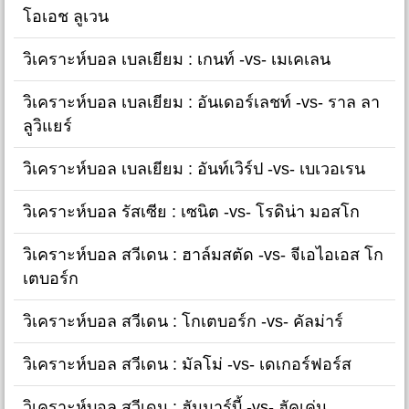
โอเอช ลูเวน
วิเคราะห์บอล เบลเยียม : เกนท์ -vs- เมเคเลน
วิเคราะห์บอล เบลเยียม : อันเดอร์เลชท์ -vs- ราล ลา
ลูวิแยร์
วิเคราะห์บอล เบลเยียม : อันท์เวิร์ป -vs- เบเวอเรน
วิเคราะห์บอล รัสเซีย : เซนิต -vs- โรดิน่า มอสโก
วิเคราะห์บอล สวีเดน : ฮาล์มสตัด -vs- จีเอไอเอส โก
เตบอร์ก
วิเคราะห์บอล สวีเดน : โกเตบอร์ก -vs- คัลม่าร์
วิเคราะห์บอล สวีเดน : มัลโม่ -vs- เดเกอร์ฟอร์ส
วิเคราะห์บอล สวีเดน : ฮัมมาร์บี้ -vs- ฮัคเค่น