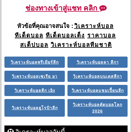
ช่องทางเข้าสู่แชท คลิก
หัวข้อที่คุณอาจสนใจ :
วิเคราะห์บอล
ทีเด็ดบอล
ทีเด็ดบอลเต็ง
ราคาบอล
สเต็ปบอล
วิเคราะห์บอลทีมชาติ
วิเคราะห์บอลพรีเมียร์ลีก
วิเคราะห์บอลลา ลีกา
วิเคราะห์บอลเซเรีย อา
วิเคราะห์บอลบุนเดสลีกา
วิเคราะห์บอลลีก เอิง
วิเคราะห์บอลแชมเปี้ยนลีก
วิเคราะห์บอลคัดบอลโลก
วิเคราะห์บอลยูโรป้าลีก
2026