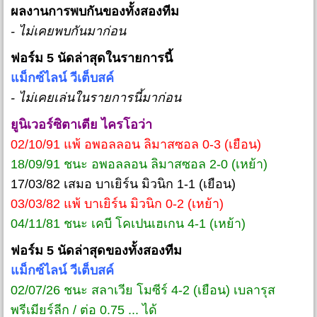
ผลงานการพบกันของทั้งสองทีม
- ไม่เคยพบกันมาก่อน
ฟอร์ม 5 นัดล่าสุดในรายการนี้
แม็กซ์ไลน์ วีเต็บสค์
- ไม่เคยเล่นในรายการนี้มาก่อน
ยูนิเวอร์ซิตาเตีย ไครโอว่า
02/10/91 แพ้ อพอลลอน ลิมาสซอล 0-3 (เยือน)
18/09/91 ชนะ อพอลลอน ลิมาสซอล 2-0 (เหย้า)
17/03/82 เสมอ บาเยิร์น มิวนิก 1-1 (เยือน)
03/03/82 แพ้ บาเยิร์น มิวนิก 0-2 (เหย้า)
04/11/81 ชนะ เคบี โคเปนเฮเกน 4-1 (เหย้า)
ฟอร์ม 5 นัดล่าสุดของทั้งสองทีม
แม็กซ์ไลน์ วีเต็บสค์
02/07/26 ชนะ สลาเวีย โมซีร์ 4-2 (เยือน) เบลารุส
พรีเมียร์ลีก / ต่อ 0.75 ... ได้