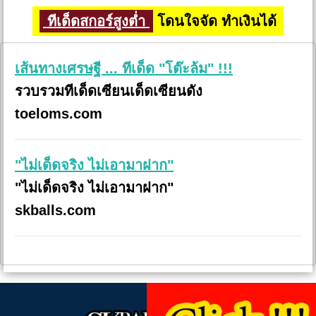
ทีเด็ดสกอร์สูงต่ำ
โดนใจจัด ทำเงินได้
เส้นทางเศรษฐี ... ทีเด็ด "โต๊ะล้ม" !!!
รวบรวมทีเด็ดเซียนเด็ดเซียนดัง
toeloms.com
"ไม่เด็ดจริง ไม่เอามาฝาก"
"ไม่เด็ดจริง ไม่เอามาฝาก"
skballs.com