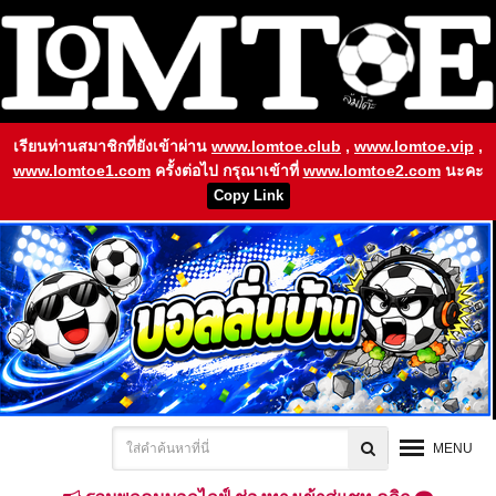
เรียนท่านสมาชิกที่ยังเข้าผ่าน
www.lomtoe.club
,
www.lomtoe.vip
,
www.lomtoe1.com
ครั้งต่อไป กรุณาเข้าที่
www.lomtoe2.com
นะคะ
Copy Link
MENU