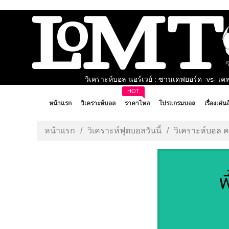
วิเคราะห์บอล นอร์เวย์ : ซานเดฟยอร์ด -vs- เค
วิเคราะห์บอล เบลเยี่ยม : คลับ บรูซ -vs- คอร
วิเคราะห์บอล ไอร์แลนด์ ดิวิชั่น 1 : เบรย์ วันเดอเรอร์ส 
HOT
วิเคราะห์บอล ไอร์แลนด์ : เชลบอร์น -vs- เซนต์
หน้าแรก
วิเคราะห์บอล
ราคาไหล
โปรแกรมบอล
เรื่องเด่น
วิเคราะห์บอล โรมาเนีย : อูทา อารัด -vs- ราปิด
วิเคราะห์บอล สวีเดน ซูเปอร์เร็ตเท่น : ออสเตอร์ซุนด์ 
หน้าแรก
วิเคราะห์ฟุตบอลวันนี้
วิเคราะห์บอล คอ
วิเคราะห์บอล ไอร์แลนด์ : เดอร์รี่ ซิตี้ -vs- สลิโ
วิเคราะห์บอล ไอร์แลนด์ : กัลเวย์ ยูไนเต็ด -vs- 
วิเคราะห์บอล ไอร์แลนด์ ดิวิชั่น 1 : ยูซี ดับลิน -vs
วิเคราะห์บอล เดนมาร์ก : ซอนเดอร์ยิสเก้ -vs-
วิเคราะห์บอล ไอร์แลนด์ ดิวิชั่น 1 : แอธโลน ทาวน์ -v
วิเคราะห์บอล ลีก คัพ : มิดเดิ้ลสโบรช์ -vs- เ
วิเคราะห์บอล ลีก คัพ : วีคอมบ์ -vs- สตี
วิเคราะห์บอล ลีก คัพ : วูล์ฟส์ -vs- พอร์
วิเคราะห์บอล ลีก้า 2 เยอรมัน : โบคุ่ม -vs- แ