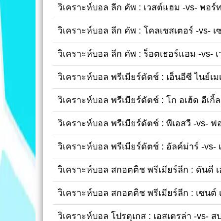
วิเคราะห์บอล ลีก คัพ : เวสต์แฮม -vs- พอร์
วิเคราะห์บอล ลีก คัพ : โคลเชสเตอร์ -vs- เ
วิเคราะห์บอล ลีก คัพ : ร็อตเธอร์แฮม -vs- 
วิเคราะห์บอล พรีเมียร์ดัตช์ : เอ็นอีซี ไนย์เ
วิเคราะห์บอล พรีเมียร์ดัตช์ : โก อเฮ้ด อีเกิ้ล
วิเคราะห์บอล พรีเมียร์ดัตช์ : พีเอสวี -vs- ฟ
วิเคราะห์บอล พรีเมียร์ดัตช์ : อัลค์ม่าร์ -vs
วิเคราะห์บอล สกอตติช พรีเมียร์ลีก : ดันดี เ
วิเคราะห์บอล สกอตติช พรีเมียร์ลีก : เซนต์
วิเคราะห์บอล โปรตุเกส : เอสเตรล่า -vs- สป