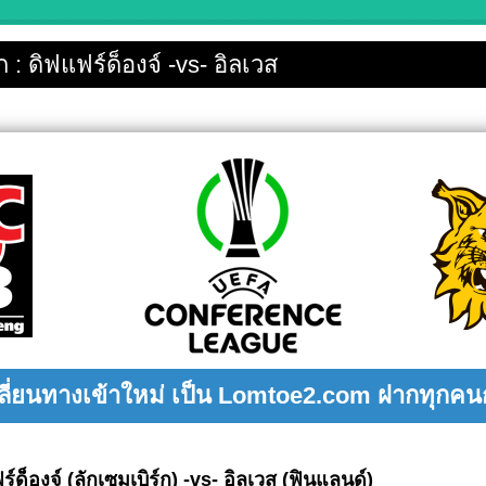
กบวกตามมาด่วน
: ดิฟแฟร์ด็องจ์ -vs- อิลเวส
ๆ)
)
s- กนิสตัน
เคอร์รี่ เอฟซี
เซลเซอร์
มาลิเกา
ฟุม ออสโล
ลี่ยนทางเข้าใหม่ เป็น Lomtoe2.com ฝากทุกค
์ด็องจ์ (ลักเซมเบิร์ก) -vs- อิลเวส (ฟินแลนด์)