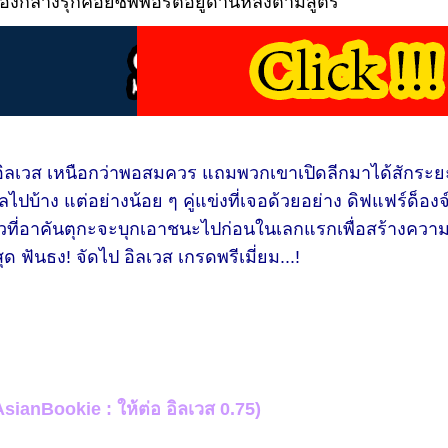
ป็นสองกลางรุกคอยซัพพอร์ตอยู่ด้านหลังตามสูตร
ิลเวส เหนือกว่าพอสมควร แถมพวกเขาเปิดลีกมาได้สักระยะแล
บ้าง แต่อย่างน้อย ๆ คู่แข่งที่เจอด้วยอย่าง ดิฟแฟร์ด็องจ
วที่อาคันตุกะจะบุกเอาชนะไปก่อนในเลกแรกเพื่อสร้างความไ
 ฟันธง! จัดไป อิลเวส เกรดพรีเมี่ยม...!
AsianBookie : ให้ต่อ อิลเวส 0.75)