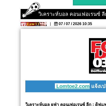
ทีเด็ด 1 ตัว ชัวร์ ตัวตึง!!
"จับกระแสบอลแรง" บอลทำตังค์ในชั่วโมงนี้...อยา
วิเคราะห์บอล คอนเฟอเรนซ์ ลีก 
ทีเด็ดอันเดอร์...เจอ จับ แจก!! (คัดเน้น
ทีเด็ดโอเวอร์...เจอ จับ แจก!! (คัดเน้นๆ
|
07 / 07 / 2026 10:35
วิเคราะห์บอล ฟินแลนด์ : เอสเจเค ไซนาโยน -v
วิเคราะห์บอล ไอร์แลนด์ ดิวิชั่น 1 : คอร์ก ซิตี้ -vs- 
วิเคราะห์บอล พรีเมียร์ดัตช์ : คัมบูร์ -vs- เอ็ก
วิเคราะห์บอล โปรตุเกส : เอสโตริล -vs- ฟา
วิเคราะห์บอล นอร์เวย์ : ซานเดฟยอร์ด -vs- เค
Lomtoe2.com
แจ้งเป
วิเคราะห์บอล ยูฟ่า คอนเฟอเรนซ์ ลีก : ดิฟแฟร