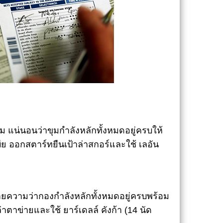
แน่นอนว่าขุมกำลังหลักทั้งหมดอยู่ครบให้
ีย ออกสตาร์ทยืนเป้าล่าสกอร์และใช้ เลอัน
ความว่ากองกำลังหลักทั้งหมดอยู่ครบพร้อม
ล่าตาข่ายและใช้ ยาร์เดลล์ คังก้า (14 นัด