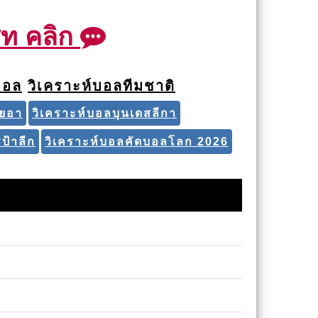
ชท คลิก
บอล
วิเคราะห์บอลทีมชาติ
ียอา
วิเคราะห์บอลบุนเดสลีกา
ป้าลีก
วิเคราะห์บอลคัดบอลโลก 2026