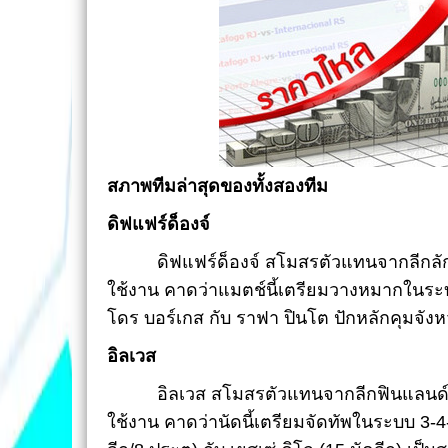
สภาพทีมล่าสุดของทั้งสองทีม
ดิฟแฟร์ด็องจ์
ดิฟแฟร์ด็องจ์ สโมสรตัวแทนจากลีกลักเซมเบ
ใช้งาน คาดว่าแมตช์นี้เตรียมวางหมากในระบบ
โดร บอร์เกส กับ ราฟา ปินโต ปักหลักคุมจ
อิลเวส
อิลเวส สโมสรตัวแทนจากลีกฟินแลนด์ ไม่มี
ใช้งาน คาดว่านัดนี้เตรียมจัดทัพในระบบ 3-4-2