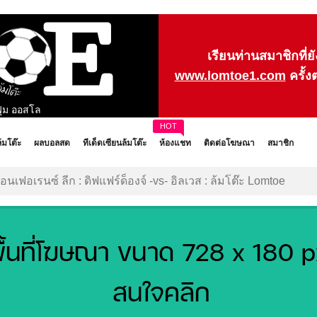
เรียนท่านสมาชิกที่ย
www.lomtoe1.com
ครั้ง
ฟุม ออสโล
์ไทรย์ค
-vs- ฟินน์ ฮาร์ปส์
HOT
 แพทริคส์
ล้มโต๊ะ
ผลบอลสด
ทีเด็ดเซียนล้มโต๊ะ
ห้องแชท
ติดต่อโฆษณา
สมาชิก
 บูคาเรสต์
-vs- ซุนด์สวาลล์
นเฟอเรนซ์ ลีก : ดิฟแฟร์ด็องจ์ -vs- อิลเวส : ล้มโต๊ะ Lomtoe
ก้ โรเวอร์ส
ดร็อกเฮด้า
- เว็กซ์ฟอร์ด
 วีบอร์ก
s- ลองฟอร์ด ทาวน์
ร็กซ์แฮม
ฟเนจ
ตเวล
ฮร์ธ่าฯ