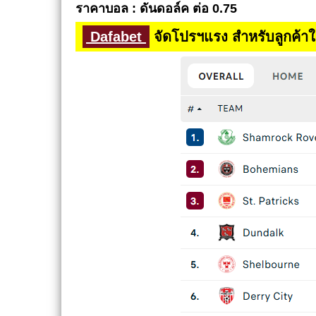
ราคาบอล : ดันดอล์ค ต่อ 0.75
Dafabet
จัดโปรฯแรง สำหรับลูกค้าใหม