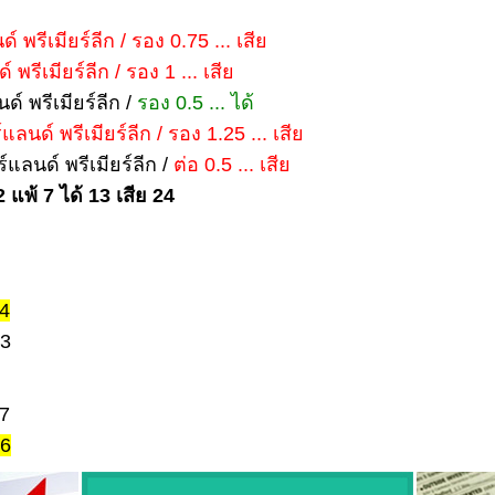
์ พรีเมียร์ลีก / รอง 0.75 ... เสีย
์ พรีเมียร์ลีก / รอง 1 ... เสีย
์ พรีเมียร์ลีก /
รอง 0.5 ... ได้
ลนด์ พรีเมียร์ลีก / รอง 1.25 ... เสีย
แลนด์ พรีเมียร์ลีก /
ต่อ 0.5 ... เสีย
แพ้ 7 ได้ 13 เสีย 24
 4
 3
 7
 6