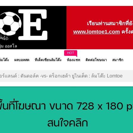
เรียนท่านสมาชิกที่ย
www.lomtoe1.com
ครั้ง
ฟุม ออสโล
์ไทรย์ค
-vs- ฟินน์ ฮาร์ปส์
HOT
 แพทริคส์
ล้มโต๊ะ
ผลบอลสด
ทีเด็ดเซียนล้มโต๊ะ
ห้องแชท
ติดต่อโฆษณา
สมาชิก
 บูคาเรสต์
-vs- ซุนด์สวาลล์
ร์แลนด์ : ดันดอล์ค -vs- ดร็อกเฮด้า ยูไนเต็ด : ล้มโต๊ะ Lomtoe
ก้ โรเวอร์ส
ดร็อกเฮด้า
- เว็กซ์ฟอร์ด
 วีบอร์ก
s- ลองฟอร์ด ทาวน์
ร็กซ์แฮม
ฟเนจ
ตเวล
ฮร์ธ่าฯ