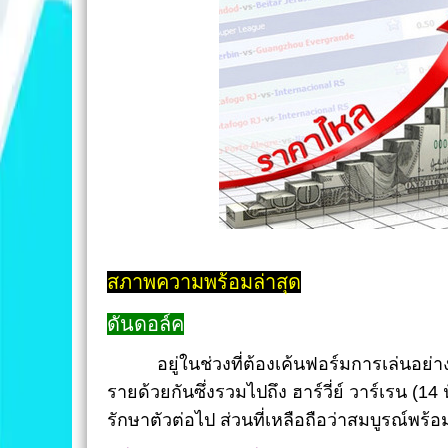
สภาพความพร้อมล่าสุด
ดันดอล์ค
อยู่ในช่วงที่ต้องเค้นฟอร์มการเล่นอย่างด่
รายด้วยกันซึ่งรวมไปถึง ฮาร์วี่ย์ วาร์เรน (14
รักษาตัวต่อไป ส่วนที่เหลือถือว่าสมบูรณ์พร