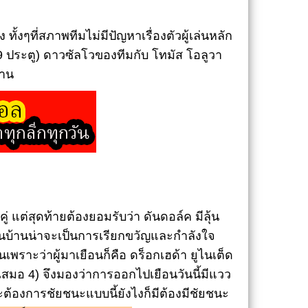
ที่สภาพทีมไม่มีปัญหาเรื่องตัวผู้เล่นหลัก
9 ประตู) ดาวซัลโวของทีมกับ โทมัส โอลูวา
งาน
่ แต่สุดท้ายต้องยอมรับว่า ดันดอล์ค มีลุ้น
นในบ้านน่าจะเป็นการเรียกขวัญและกำลังใจ
นเพราะว่าผู้มาเยือนก็คือ ดร็อกเฮด้า ยูไนเต็ด
 เสมอ 4) จึงมองว่าการออกไปเยือนวันนี้มีแวว
าและต้องการชัยชนะแบบนี้ยังไงก็มีต้องมีชัยชนะ