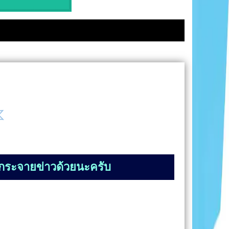
นกระจายข่าวด้วยนะครับ