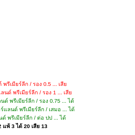
รีเมียร์ลีก / รอง 0.5 ... เสีย
ด์ พรีเมียร์ลีก / รอง 1 ... เสีย
ด์ พรีเมียร์ลีก / รอง 0.75 ... ได้
์แลนด์ พรีเมียร์ลีก / เสมอ ... ได้
์ พรีเมียร์ลีก / ต่อ ปป ... ได้
แพ้ 3 ได้ 20 เสีย 13