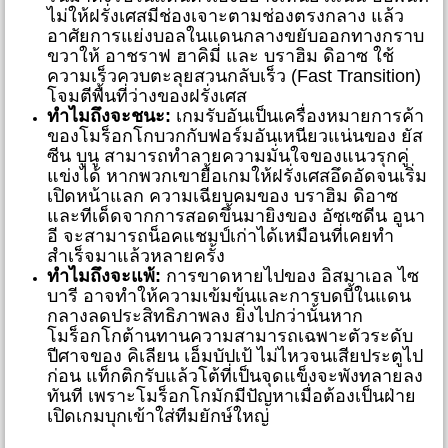
ไม่ให้ฝรั่งเศสมีช่องเจาะตามช่องตรงกลาง แล้ว
อาศัยการแย่งบอลในแดนกลางขยับออกทางกราบ
ขวาให้ อาชราฟ ฮาคิมี่ และ บราฮิม ดิอาซ ใช้
ความเร็วควบตะลุยสวนกลับเร็ว (Fast Transition)
โจมตีพื้นที่ว่างของฝรั่งเศส
ทำไมถึงจะชนะ:
เกมรับอันเป็นเครื่องหมายการค้า
ของโมร็อกโกบวกกับฟอร์มอันเหนียวแน่นของ ยัส
ซีน บูนู สามารถทำลายความมั่นใจของแนวรุกคู่
แข่งได้ หากพวกเขายื้อเกมให้ฝรั่งเศสอึดอัดจนเริ่ม
เปิดหน้าแลก ความเฉียบคมของ บราฮิม ดิอาซ
และทีเด็ดจากการสอดขึ้นมายิงของ อัซเซดีน อูนา
อี จะสามารถน็อคแชมป์เก่าได้เหมือนที่เคยทำ
สำเร็จมาแล้วหลายครั้ง
ทำไมถึงจะแพ้:
การขาดหายไปของ อิสมาเอล ไซ
บารี อาจทำให้ความเข้มข้นและการบดบี้ในแดน
กลางลดประสิทธิภาพลง ยิ่งไปกว่านั้นหาก
โมร็อกโกต้านทานความสามารถเฉพาะตัวระดับ
ปีศาจของ คิเลียน เอ็มบัปเป้ ไม่ไหวจนเสียประตูไป
ก่อน แท็กติกรับแล้วโต้ที่เป็นจุดแข็งจะพังทลายลง
ทันที เพราะโมร็อกโกมักมีปัญหาเมื่อต้องเป็นฝ่าย
เปิดเกมบุกเข้าใส่ทีมยักษ์ใหญ่