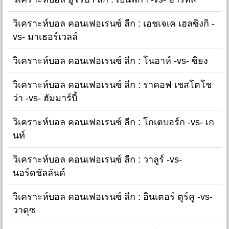
วิเคราะห์บอล คอนเฟอเรนซ์ ลีก : เอชเจเค เฮลซิงกิ -
vs- มาเธอร์เวลล์
วิเคราะห์บอล คอนเฟอเรนซ์ ลีก : โนอาห์ -vs- ซิยง
วิเคราะห์บอล คอนเฟอเรนซ์ ลีก : ราคอฟ เชสโตโช
ว่า -vs- ฮัมมาร์บี้
วิเคราะห์บอล คอนเฟอเรนซ์ ลีก : โกเตบอร์ก -vs- เก
นท์
วิเคราะห์บอล คอนเฟอเรนซ์ ลีก : วาลูร์ -vs-
นอร์ดชัลลันด์
วิเคราะห์บอล คอนเฟอเรนซ์ ลีก : อินเตอร์ ตูร์คู -vs-
วาดุซ