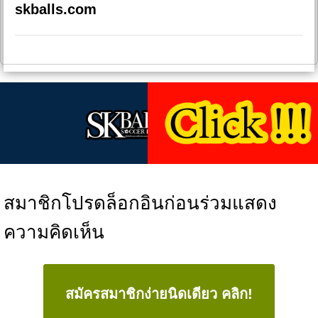
skballs.com
สมาชิกโปรดล็อกอินก่อนร่วมแสดง
ความคิดเห็น
สมัครสมาชิกง่ายนิดเดียว คลิก!