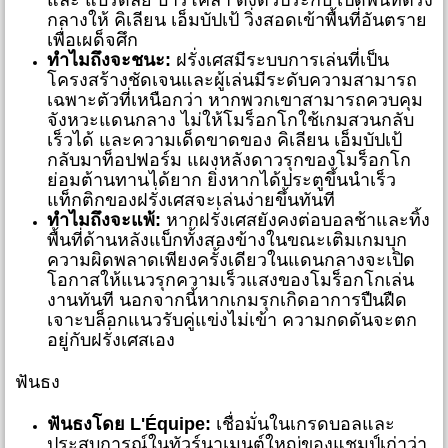
และ แบร๊ดลีย์ บาร์โคล่า ดึงตัวประกบ เปิดพื้นที่ตรง
กลางให้ คิเลียน เอ็มบัปเป้ วิ่งสอดเข้าพื้นที่อันตราย
เพื่อเผด็จศึก
ทำไมถึงจะชนะ:
ฝรั่งเศสมีระบบการเล่นที่เป็น
โครงสร้างชัดเจนและผู้เล่นมีระดับความสามารถ
เฉพาะตัวที่เหนือกว่า หากพวกเขาสามารถควบคุม
จังหวะแดนกลาง ไม่ให้โมร็อกโกใช้เกมสวนกลับ
เร็วได้ และความเด็ดขาดของ คิเลียน เอ็มบัปเป้
กลับมาท็อปฟอร์ม แผงหลังดาวรุกของโมร็อกโก
ย่อมต้านทานได้ยาก ยิ่งหากได้ประตูขึ้นนำเร็ว
แท็กติกของฝรั่งเศสจะเล่นง่ายขึ้นทันที
ทำไมถึงจะแพ้:
หากฝรั่งเศสยังคงต่อบอลช้าและทิ้ง
พื้นที่ด้านหลังแบ็กทั้งสองข้างในขณะเติมเกมบุก
ความผิดพลาดเพียงครั้งเดียวในแดนกลางจะเปิด
โอกาสให้แนวรุกความเร็วแสงของโมร็อกโกเล่น
งานทันที นอกจากนี้หากเกมรุกเกิดอาการปืนฝืด
เจาะบล็อกแนวรับคู่แข่งไม่เข้า ความกดดันจะตก
อยู่กับฝรั่งเศสเอง
ฟันธง
ฟันธงโดย L'Équipe:
เชื่อมั่นในเกรดบอลและ
ประสบการณ์ในทัวร์นาเมนต์ใหญ่ของแชมป์เก่าว่า