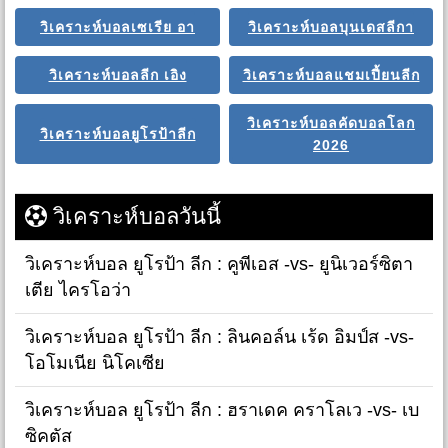
วิเคราะห์บอลเซเรีย อา
วิเคราะห์บอลบุนเดสลีกา
วิเคราะห์บอลลีก เอิง
วิเคราะห์บอลแชมเปี้ยนลีก
วิเคราะห์บอลคัดบอลโลก
วิเคราะห์บอลยูโรป้าลีก
2026
วิเคราะห์บอลวันนี้
วิเคราะห์บอล ยูโรป้า ลีก : คูพีเอส -vs- ยูนิเวอร์ซิตา
เตีย ไครโอว่า
วิเคราะห์บอล ยูโรป้า ลีก : ลินคอล์น เร้ด อิมป์ส -vs-
โอโมเนีย นิโคเซีย
วิเคราะห์บอล ยูโรป้า ลีก : ฮราเดค คราโลเว -vs- เบ
ซิคตัส